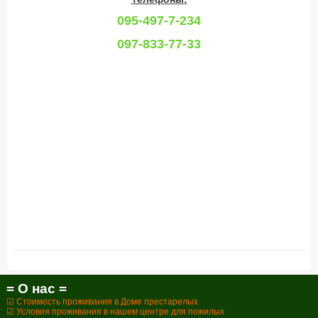
095-497-7-234
097-833-77-33
= О нас =
☑ Стоимость проживания в Доме престарелых
☑ Условия проживания в нашем центре для пожилых