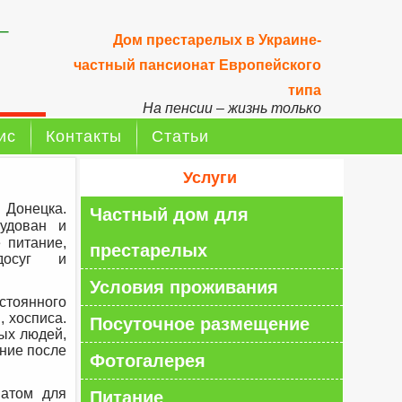
–
Дом престарелых в Украине-
частный пансионат Европейского
типа
На пенсии – жизнь только
начинается!
ис
Контакты
Статьи
Услуги
 Донецка.
Частный дом для
удован и
 питание,
престарелых
 досуг и
Условия проживания
стоянного
 хосписа.
Посуточное размещение
ых людей,
ние после
Фотогалерея
атом для
Питание