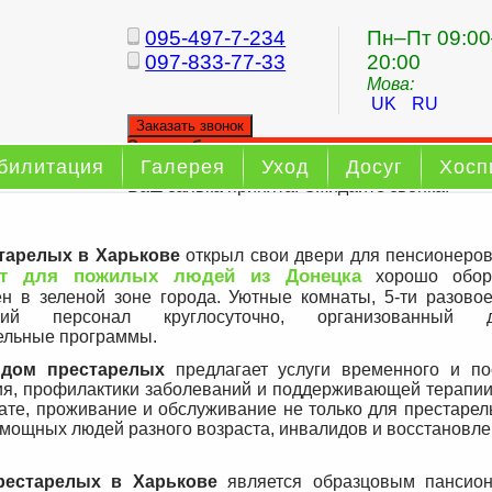
095-497-7-234
Пн–Пт 09:00
097-833-77-33
20:00
Мова:
UK
RU
Заказать звонок
Заказ обратного звонка
билитация
Галерея
Уход
Досуг
Хосп
Ваш заявка принята. Ожидайте звонка.
тарелых в Харькове
открыл свои двери для пенсионеров
ат для пожилых людей из Донецка
хорошо обор
н в зеленой зоне города. Уютные комнаты, 5-ти разовое
ский персонал круглосуточно, организованный
ельные программы.
дом престарелых
предлагает услуги временного и по
я, профилактики заболеваний и поддерживающей терапии,
ате, проживание и обслуживание не только для престарел
омощных людей разного возраста, инвалидов и восстановле
рестарелых в Харькове
является образцовым пансион