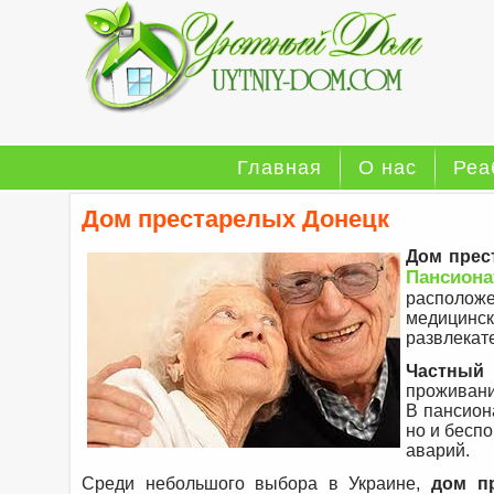
Главная
О нас
Реа
Дом престарелых Донецк
Дом прес
Пансион
расположе
медицин
развлекат
Частный 
проживани
В пансион
но и бесп
аварий.
Среди небольшого выбора в Украине,
дом п