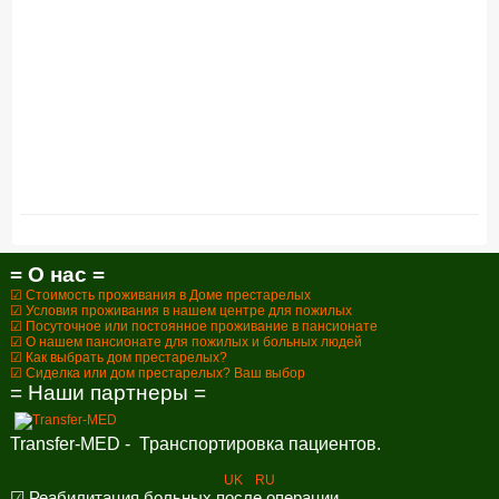
= О нас =
☑ Стоимость проживания в Доме престарелых
☑ Условия проживания в нашем центре для пожилых
☑ Посуточное или постоянное проживание в пансионате
☑ О нашем пансионате для пожилых и больных людей
☑ Как выбрать дом престарелых?
☑ Сиделка или дом престарелых? Ваш выбор
= Наши партнеры =
Transfer-MED - Транспортировка пациентов.
UK
RU
☑ Реабилитация больных после операции