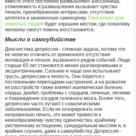
вместо этого постоянно размышляют. Бессонница,
утомляемость и размышления вызывают чувство
печали, пренебрежение интересами, отсутствие
Пансионат для
аппетита и заниженную самооценку.
пожилых людей
будет хорошим местом, где пожилому
человеку смогут помочь восстановится.
Мысли о самоубийстве
Диагностика депрессии - сложная задача, потому что
ее нелегко отличить от временного отсутствия
мотивации и печали, вызванного рядом событий. Люди
старше 65 лет становятся менее разговорчивыми и
эксцентричными. Сильнее и чаще они испытывают
грусть, депрессию и вялость. Они борются с
постоянными перепадами настроения, а на развитие
их расстройств также влияют ишемическая болезнь
сердца, диабет, проблемы с сердцем, печенью, легкими
и повреждение сосудов головного мозга. Более того,
депрессию часто путают с соматическими
заболеваниями. Если ее игнорировать или
неправильно лечить, это может привести к
невообразимому чувству одиночества, крайнему
умственному истощению, суицидальным мыслям и, в
крайних случаях, даже к самоубийству. Депрессия -