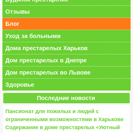
Отзывы
Блог
Уход за больными
Дома престарелых Харьков
Дом престарелых в Днепре
Дом престарелых во Львове
Здоровье
Последние новости
Пансионат для пожилых и людей с
ограниченными возможностями в Харькове
Содержание в доме престарелых «Уютный