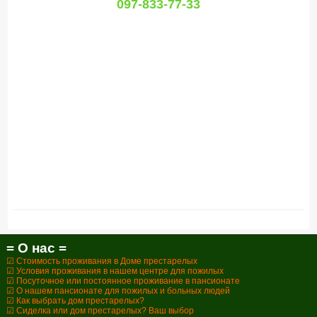
097-833-77-33
= О нас =
☑ Стоимость проживания в Доме престарелых
☑ Условия проживания в нашем центре для пожилых
☑ Посуточное или постоянное проживание в пансионате
☑ О нашем пансионате для пожилых и больных людей
☑ Как выбрать дом престарелых?
☑ Сиделка или дом престарелых? Ваш выбор