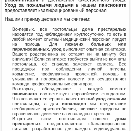
Уход за пожилыми людьми
в нашем
пансионате
предоставляет квалифицированный персонал.
Нашими преимуществами мы считаем:
Во-первых, все постояльцы
дома престарелых
находятся под наблюдением круглосуточно, то есть в
любой момент опытный медицинский персонал придет
на помощь. Для
лежачих больных или
парализованных,
уход
выполняет опытная санитарка.
Вашего родственника не оставят ни на минуту без
внимания! Если санитарке требуется выйти из комнаты
постояльца, её сначала заменяет коллега. Все
процедуры при соблюдении личной гигиены,
кормление, профилактика пролежней, помощь в
умывании и полоскании полости рта осуществляет
команда профессиональных санитарок.
Во-вторых, оборудование в каждой комнате
пансионата
соответствует европейским стандартам.
Что позволяет совершать качественный
уход лежачим
постояльцам, а для
инвалидов
мы предоставим
необходимые приспособления, широкие коридоры не
ограничивают движение на инвалидных креслах.
В-третьих, всем постояльцам нашего
дома
престарелых
предоставляется сбалансированное
питание, разработанное для каждого индивидуально.