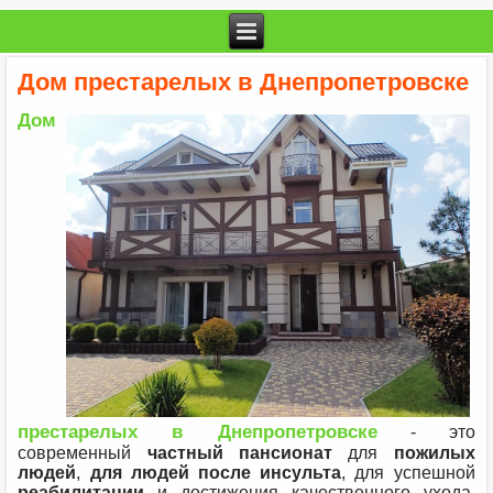
Дом престарелых в Днепропетровске
Дом
престарелых в Днепропетровске
- это
современный
частный пансионат
для
пожилых
людей
,
для людей после
инсульта
, для успешной
реабилитации
и достижения качественного ухода.