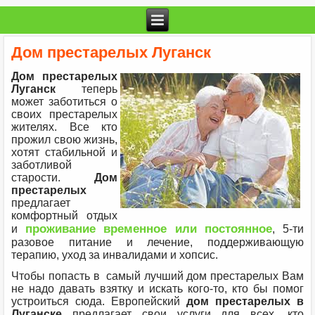
Дом престарелых Луганск
Дом престарелых
Луганск
теперь
может заботиться о
своих престарелых
жителях. Все кто
прожил свою жизнь,
хотят стабильной и
заботливой
старости.
Дом
престарелых
предлагает
комфортный отдых
проживание временное или постоянное
и
, 5-ти
разовое питание и лечение, поддерживающую
терапию, уход за инвалидами и хопсис.
Чтобы попасть в самый лучший дом престарелых Вам
не надо давать взятку и искать кого-то, кто бы помог
устроиться сюда. Европейский
дом престарелых в
Луганске
предлагает свои услуги для всех, кто