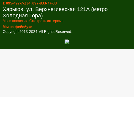
т. 095-497-7-234
,
097-833-77-33
Харьков, ул. Верхнегиевская 121А (метро
Холодная Гора)
Мы в новостях. Смотреть интервью.
Мы на фейсбуке
Copyright 2013-2024. All Rights Reserved.
Заказ обратного звонка
В настоящее время наш рабочий день закончен. Оставьте свой
телефон и мы перезвоним в удобное для вас время!