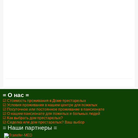
= О нас =
☑ Стоимость проживания в Доме престарелых
☑ Условия проживания в нашем центре для пожилых
☑ Посуточное или постоянное проживание в пансионате
☑ О нашем пансионате для пожилых и больных людей
☑ Как выбрать дом престарелых?
☑ Сиделка или дом престарелых? Ваш выбор
= Наши партнеры =