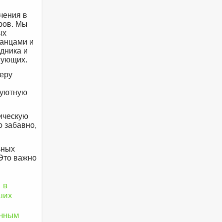
чения в
ров. Мы
ых
танцами и
дника и
вующих.
феру
 уютную
ическую
о забавно,
ьных
 Это важно
 в
ших
енным