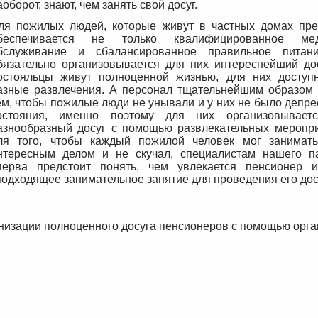
аоборот, знают, чем занять свой досуг.
ля пожилых людей, которые живут в частных домах пре
беспечивается не только квалифицированное мед
бслуживание и сбалансированное правильное питан
бязательно организовывается для них интереснейший дос
остояльцы живут полноценной жизнью, для них досту
азные развлечения. А персонал тщательнейшим образом 
ем, чтобы пожилые люди не унывали и у них не было депре
остояния, именно поэтому для них организовывает
азнообразный досуг с помощью развлекательных меропри
ля того, чтобы каждый пожилой человек мог занимат
нтересным делом и не скучал, специалистам нашего п
перва предстоит понять, чем увлекается пенсионер 
подходящее занимательное занятие для проведения его дос
анизации полноценного досуга пенсионеров с помощью орг