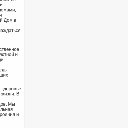
ди
лемами,
я
й Дом в
лаждаться
ественное
уютной и
ди
едь
аших
о здоровье
 жизни. В
цов. Мы
альная
роения и