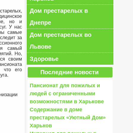
Дом престарелых в
старелых,
ицинское
ие, но и
Днепре
уг. У нас
пны самые
Дом престарелых во
следит за
ссионного
Львове
ся самый
ятий. Но,
Здоровье
ься своим
ансионата
и что его
Последние новости
уга.
Пансионат для пожилых и
людей с ограниченными
анизации
возможностями в Харькове
Содержание в доме
престарелых «Уютный Дом»
Харьков