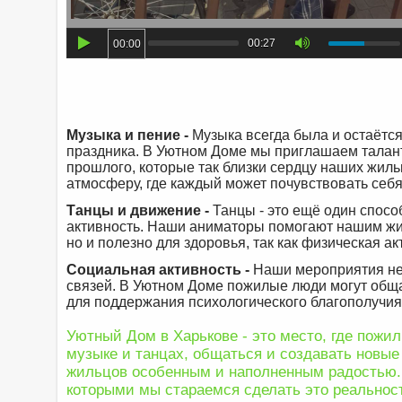
00:27
00:00
Музыка и пение -
Музыка всегда была и остаётс
праздника. В Уютном Доме мы приглашаем талант
прошлого, которые так близки сердцу наших жил
атмосферу, где каждый может почувствовать себ
Танцы и движение -
Танцы - это ещё один спос
активность. Наши аниматоры помогают нашим жил
но и полезно для здоровья, так как физическая а
Социальная активность -
Наши мероприятия не 
связей. В Уютном Доме пожилые люди могут обща
для поддержания психологического благополучия
Уютный Дом в Харькове - это место, где пожи
музыке и танцах, общаться и создавать новы
жильцов особенным и наполненным радостью. 
которыми мы стараемся сделать это реальнос