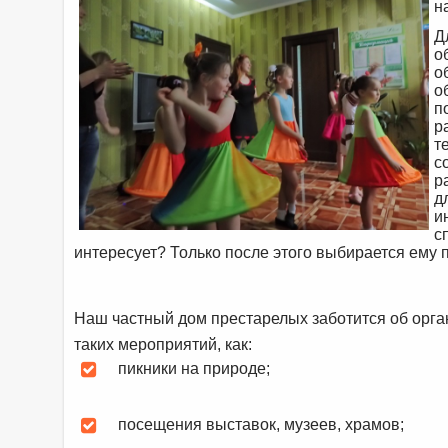
н
Д
о
о
о
п
р
т
с
р
д
и
с
интересует? Только после этого выбирается ему 
Наш частный дом престарелых заботится об орг
таких мероприятий, как:
пикники на природе;
посещения выставок, музеев, храмов;