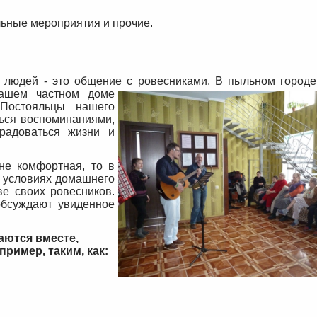
альные мероприятия и прочие.
людей - это общение с ровесниками. В пыльном городе
ашем частном доме
Постояльцы нашего
ться воспоминаниями,
радоваться жизни и
не комфортная, то в
в условиях домашнего
е своих ровесников.
 обсуждают увиденное
ются вместе,
ример, таким, как: