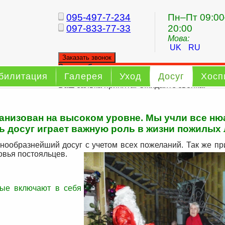
095-497-7-234
Пн–Пт 09:00
097-833-77-33
20:00
Мова:
UK
RU
Заказать звонок
Заказ обратного звонка
билитация
Галерея
Уход
Досуг
Хосп
Ваш заявка принята. Ожидайте звонка.
анизован на высоком уровне. Мы учли все ню
ь досуг играет важную роль в жизни пожилых
нообразнейший досуг с учетом всех пожеланий. Так же пр
овья постояльцев.
рые включают в себя