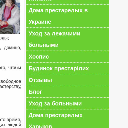
Дома престарелых в
Украине
Уход за лежачими
оды;
больными
, домино,
Хоспис
го, чтобы
Будинок престарілих
Отзывы
свободное
стерству,
Блог
Уход за больными
Дома престарелых
это время,
щих людей
Харьков