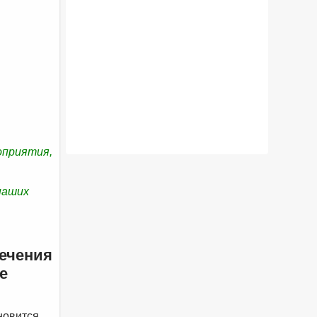
оприятия,
наших
ечения
е
новится