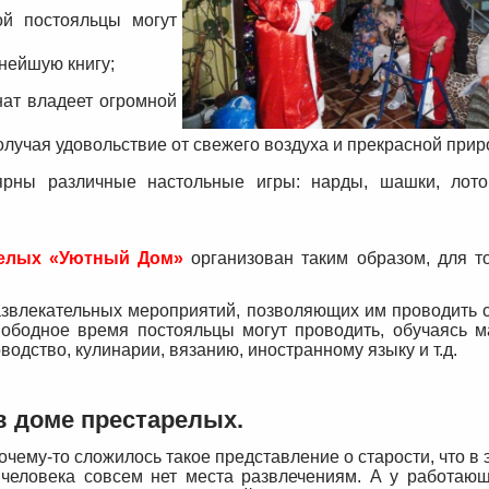
ой постояльцы могут
нейшую книгу;
нат владеет огромной
получая удовольствие от свежего воздуха и прекрасной прир
ярны различные настольные игры: нарды, шашки, лото
релых «Уютный Дом»
организован таким образом, для то
азвлекательных мероприятий, позволяющих им проводить 
вободное время постояльцы могут проводить, обучаясь ма
одство, кулинарии, вязанию, иностранному языку и т.д.
в доме престарелых.
очему-то сложилось такое представление о старости, что в 
 человека совсем нет места развлечениям. А у работаю