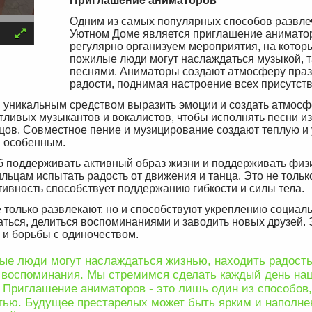
Приглашение аниматоров
Одним из самых популярных способов развле
Уютном Доме является приглашение анимато
регулярно организуем мероприятия, на котор
пожилые люди могут наслаждаться музыкой, 
песнями. Аниматоры создают атмосферу праз
радости, поднимая настроение всех присутст
я уникальным средством выразить эмоции и создать атмос
ливых музыкантов и вокалистов, чтобы исполнять песни из
ьцов. Совместное пение и музицирование создают теплую и
я особенным.
об поддерживать активный образ жизни и поддерживать физ
ьцам испытать радость от движения и танца. Это не тольк
ктивность способствует поддержанию гибкости и силы тела.
только развлекают, но и способствуют укреплению социал
ться, делиться воспоминаниями и заводить новых друзей.
 и борьбы с одиночеством.
лые люди могут наслаждаться жизнью, находить радость
е воспоминания. Мы стремимся сделать каждый день на
Приглашение аниматоров - это лишь один из способов,
тью. Будущее престарелых может быть ярким и наполн