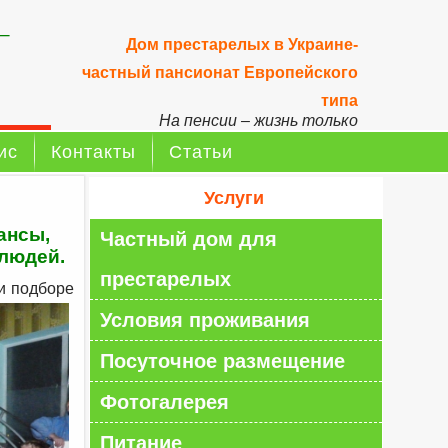
–
Дом престарелых в Украине-
частный пансионат Европейского
типа
На пенсии – жизнь только
начинается!
ис
Контакты
Статьи
Услуги
ансы,
Частный дом для
 людей.
престарелых
и подборе
Условия проживания
Посуточное размещение
Фотогалерея
Питание