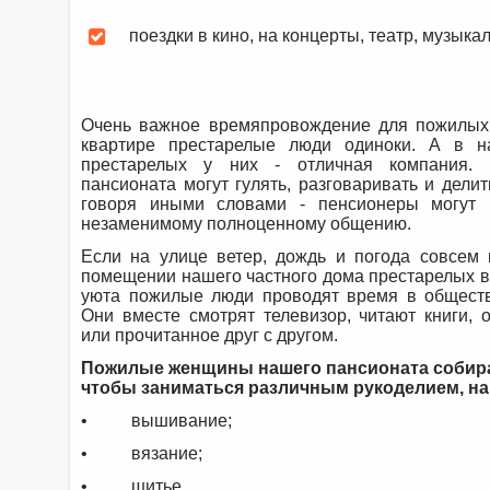
поездки в кино, на концерты, театр, музык
Очень важное времяпровождение для пожилых 
квартире
престарелые люди одиноки. А в н
престарелых у них - отличная компания. 
пансионата могут гулять, разговаривать и дели
говоря иными словами - пенсионеры могут 
незаменимому полноценному общению.
Если на улице ветер, дождь и погода совсем 
помещении нашего частного дома престарелых 
уюта пожилые люди проводят время в обществ
Они вместе смотрят телевизор, читают книги,
или прочитанное друг с другом.
Пожилые женщины нашего пансионата собира
чтобы заниматься различным рукоделием, нап
• вышивание;
• вязание;
• шитье.