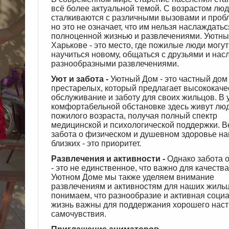
всё более актуальной темой. С возрастом лю
сталкиваются с различными вызовами и проб
но это не означает, что им нельзя наслаждатьс
полноценной жизнью и развлечениями. Уютны
Харькове - это место, где пожилые люди могут
научиться новому, общаться с друзьями и нас
разнообразными развлечениями.
Уют и забота -
Уютный Дом - это частный дом
престарелых, который предлагает высококач
обслуживание и заботу для своих жильцов. В 
комфортабельной обстановке здесь живут лю
пожилого возраста, получая полный спектр
медицинской и психологической поддержки. В
забота о физическом и душевном здоровье н
близких - это приоритет.
Развлечения и активности -
Однако забота 
- это не единственное, что важно для качества
Уютном Доме мы также уделяем внимание
развлечениям и активностям для наших жиль
понимаем, что разнообразие и активная соци
жизнь важны для поддержания хорошего наст
самочувствия.