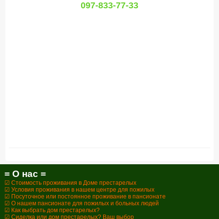
097-833-77-33
= О нас =
☑ Стоимость проживания в Доме престарелых
☑ Условия проживания в нашем центре для пожилых
☑ Посуточное или постоянное проживание в пансионате
☑ О нашем пансионате для пожилых и больных людей
☑ Как выбрать дом престарелых?
☑ Сиделка или дом престарелых? Ваш выбор