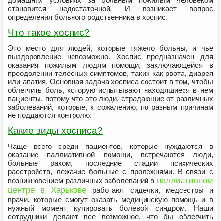
домашних условиях за больным пожилым человеком
становится недостаточной. И возникает вопрос
определения больного родственника в хоспис.
Что такое хоспис?
Это место для людей, которые тяжело больны, и чье
выздоровление невозможно. Хоспис предназначен для
оказания пожилым людям помощи, заключающейся в
преодолении телесных симптомов, таких как рвота, диарея
или апатия. Основная задача хосписа состоит в том, чтобы
облегчить боль, которую испытывают находящиеся в нем
пациенты, потому что это люди, страдающие от различных
заболеваний, которые, к сожалению, по разным причинам
не поддаются контролю.
Какие виды хосписа?
Чаще всего среди пациентов, которые нуждаются в
оказание паллиативной помощи, встречаются люди,
больные раком, последние стадии психических
расстройств, лежачие больные с пролежнями. В связи с
паллиативном
возникновением различных заболеваний в
центре в Харькове
работают сиделки, медсестры и
врачи, которые смогут оказать медицинскую помощь и в
нужный момент купировать болевой синдром. Наши
сотрудники делают все возможное, что бы облегчить