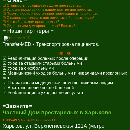
= О нас =
☑ Стоимость проживания в Доме престарелых
☑ Условия проживания в нашем центре для пожилых
☑ Посуточное или постоянное проживание в пансионате
☑ О нашем пансионате для пожилых и больных людей
☑ Как выбрать дом престарелых?
☑ Сиделка или дом престарелых? Ваш выбор
= Наши партнеры =
Transfer-MED - Транспортировка пациентов.
UK
RU
☑ Реабилитация больных после операции
☑ Уход за старыми старыми больными
☑ Уход за онкобольными
☑ Медицинский уход за больными и инвалидами преклонных
лет
☑ Палиативная медицинская помощь пожилым людям
☑ Восстановление после болезней
☑ Реабилитация и уход после инсульта
=Звоните=
Частный Дом престарелых в Харькове
т. 095-497-7-234
,
097-833-77-33
Харьков, ул. Верхнегиевская 121А (метро