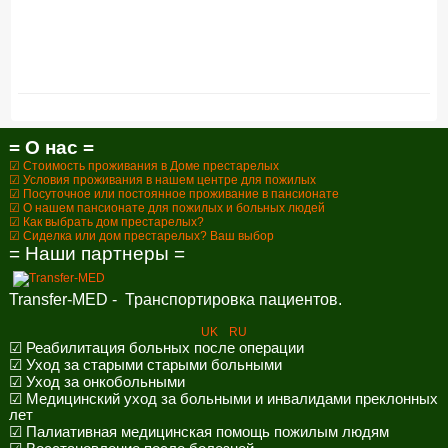
= О нас =
☑ Стоимость проживания в Доме престарелых
☑ Условия проживания в нашем центре для пожилых
☑ Посуточное или постоянное проживание в пансионате
☑ О нашем пансионате для пожилых и больных людей
☑ Как выбрать дом престарелых?
☑ Сиделка или дом престарелых? Ваш выбор
= Наши партнеры =
Transfer-MED - Транспортировка пациентов.
UK
RU
☑ Реабилитация больных после операции
☑ Уход за старыми старыми больными
☑ Уход за онкобольными
☑ Медицинский уход за больными и инвалидами преклонных
лет
☑ Палиативная медицинская помощь пожилым людям