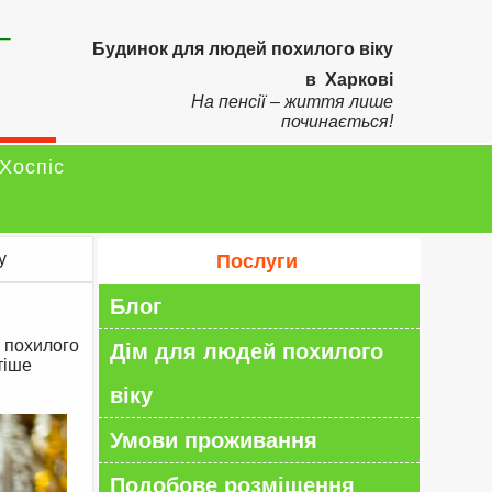
–
Будинок для людей похилого віку
в Харкові
На пенсії – життя лише
починається!
Хоспіс
у
Послуги
Блог
 похилого
Дім для людей похилого
тіше
віку
Умови проживання
Подобове розміщення