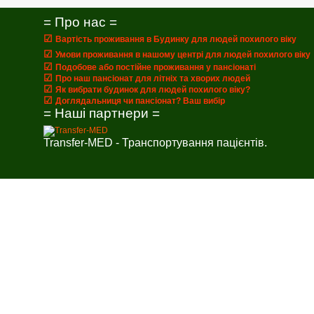
= Про нас =
☑
Вартість проживання в Будинку для людей похилого віку
☑
Умови проживання в нашому центрі для людей похилого віку
☑
Подобове або постійне проживання у пансіонаті
☑
Про наш пансіонат для літніх та хворих людей
☑
Як вибрати будинок для людей похилого віку?
☑
Доглядальниця чи пансіонат? Ваш вибір
= Наші партнери =
Transfer-MED - Транспортування пацієнтів.
Callback form
Provide us with your phone number
Time to call
Send
Callback form
Provide us with your phone number