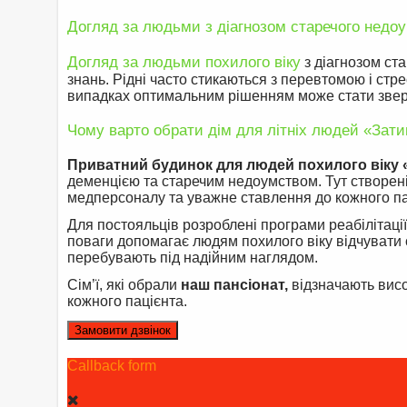
Догляд за людьми з діагнозом старечого недо
Догляд за людьми похилого віку
з діагнозом ст
знань. Рідні часто стикаються з перевтомою і ст
випадках оптимальним рішенням може стати зверн
Чому варто обрати дім для літніх людей «Зат
Приватний будинок для людей похилого віку
деменцією та старечим недоумством. Тут створені
медперсоналу та уважне ставлення до кожного па
Для постояльців розроблені програми реабілітації
поваги допомагає людям похилого віку відчувати с
перебувають під надійним наглядом.
Сім’ї, які обрали
наш пансіонат,
відзначають висо
кожного пацієнта.
Замовити дзвінок
Callback form