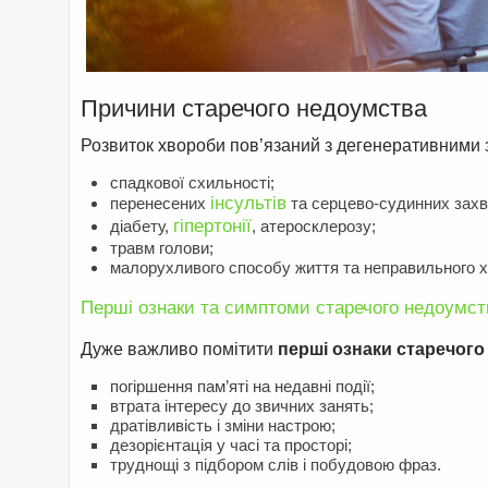
Причини старечого недоумства
Розвиток хвороби пов’язаний з дегенеративними з
спадкової схильності;
інсультів
перенесених
та серцево-судинних зах
гіпертонії
діабету,
, атеросклерозу;
травм голови;
малорухливого способу життя та неправильного 
Перші ознаки та симптоми старечого недоумст
Дуже важливо помітити
перші ознаки старечог
погіршення пам’яті на недавні події;
втрата інтересу до звичних занять;
дратівливість і зміни настрою;
дезорієнтація у часі та просторі;
труднощі з підбором слів і побудовою фраз.