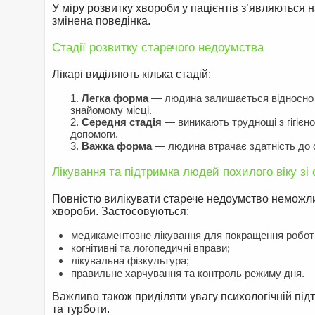
У міру розвитку хвороби у пацієнтів з’являються н
змінена поведінка.
Стадії розвитку старечого недоумства
Лікарі виділяють кілька стадій:
Легка форма
— людина залишається відносно са
знайомому місці.
Середня стадія
— виникають труднощі з гігієно
допомоги.
Важка форма
— людина втрачає здатність до 
Лікування та підтримка людей похилого віку з
Повністю вилікувати старече недоумство неможл
хвороби. Застосовуються:
медикаментозне лікування для покращення робот
когнітивні та логопедичні вправи;
лікувальна фізкультура;
правильне харчування та контроль режиму дня.
Важливо також приділяти увагу психологічній підт
та турботи.