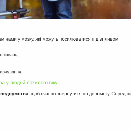
мінами у мозку, які можуть посилюватися під впливом:
ворювань;
харчування.
ва у людей похилого віку
о недоумства
, щоб вчасно звернутися по допомогу. Серед ни