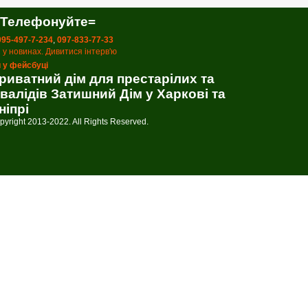
 Телефонуйте=
 095-497-7-234
,
097-833-77-33
 у новинах. Дивитися інтерв'ю
 у фейсбуці
риватний дім для престарілих та
нвалідів Затишний Дім у Харкові та
ніпрі
pyright 2013-2022. All Rights Reserved.