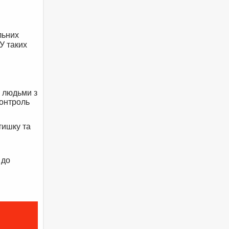
льних
У таких
а людьми з
контроль
тишку та
 до