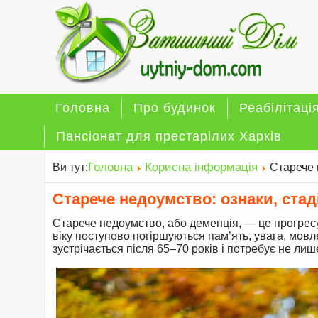
Головна
Про будинок
Реабілітаці
Пансіонат для престарілих Харків
Головна
Корисна інформація
Ви тут:
Старече 
Старече недоумство: ознаки, стад
Старече недоумство, або деменція, — це прогрес
віку поступово погіршуються пам’ять, увага, мов
зустрічається після 65–70 років і потребує не лиш