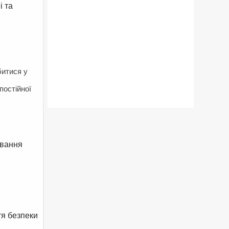
і та
битися у
постійної
ування
тя безпеки