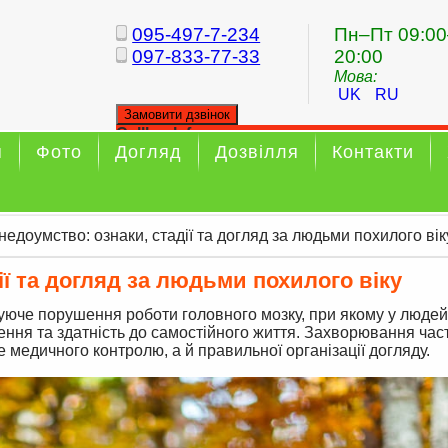
095-497-7-234
Пн–Пт 09:00
097-833-77-33
20:00
Мова:
UK
RU
Замовити дзвінок
Callback form
я
Фото
Догляд
Дозвілля
Контакти
Your callback has been sent sucessfully
недоумство: ознаки, стадії та догляд за людьми похилого вік
ії та догляд за людьми похилого віку
уюче порушення роботи головного мозку, при якому у людей
лення та здатність до самостійного життя. Захворювання час
е медичного контролю, а й правильної організації догляду.