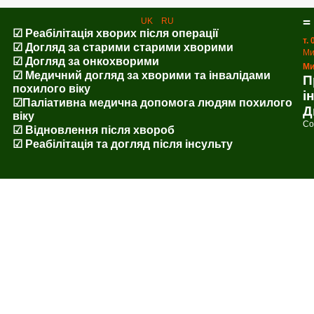
=
UK
RU
☑ Реабілітація хворих після операції
т.
☑ Догляд за старими старими хворими
Ми
☑ Догляд за онкохворими
Ми
☑ Медичний догляд за хворими та інвалідами
П
похилого віку
і
☑Паліативна медична допомога людям похилого
Д
віку
Co
☑ Відновлення після хвороб
☑ Реабілітація та догляд після інсульту