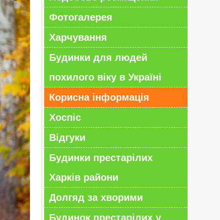
Фотогалерея
Харчування
Будинки для людей
похилого віку в Україні
Корисна інформація
Хоспіс
Відгуки
Будинки престарілих
Харків райони
Долгяд за хворими
Будинок престарілих у