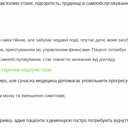
ав’язливі стани, підозрілість, труднощі в самообслуговуванн
мостійною, але забуває недавні події, плутає дати, може загу
ю, приготуванням їжі, управлінням фінансами. Пацієнт потребує 
самообслуговування, стає повністю залежною від догляду.
і старечим недоумством
иво, але сучасна медицина допомагає уповільнити прогрес
и мозку та зменшення симптомів;
римці, адже пацієнти з деменцією гостро потребують відчут