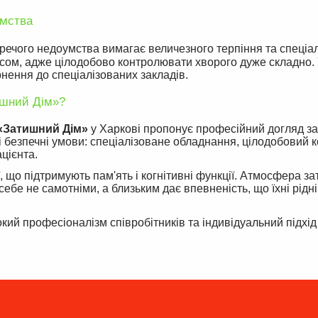
умства
аречого недоумства вимагає величезного терпіння та спеціа
ресом, адже цілодобово контролювати хворого дуже складно. 
ення до спеціалізованих закладів.
ишний Дім»?
«Затишний Дім»
у Харкові пропонує професійний догляд з
 безпечні умови: спеціалізоване обладнання, цілодобовий 
цієнта.
, що підтримують пам'ять і когнітивні функції. Атмосфера за
ебе не самотніми, а близьким дає впевненість, що їхні рідні
кий професіоналізм співробітників та індивідуальний підхід