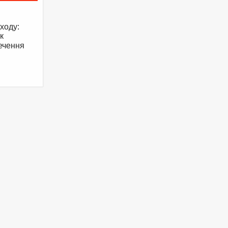
ходу:
к
ечення