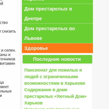
ой
Дом престарелых в
Днепре
ство
Дом престарелых во
 снизить
Львове
Здоровье
 и селен.
ганы и
Последние новости
точников
 витамин
Пансионат для пожилых и
людей с ограниченными
ища
возможностями в Харькове
имеет
Содержание в доме
ельные
и
престарелых «Уютный Дом»
Харьков