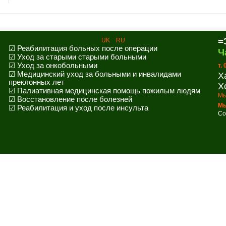
=
UK
RU
☑ Реабилитация больных после операции
Ч
☑ Уход за старыми старыми больными
☑ Уход за онкобольными
т.
☑ Медицинский уход за больными и инвалидами
Х
преклонных лет
Х
☑ Палиативная медицинская помощь пожилым людям
Мы
☑ Восстановление после болезней
Мы
☑ Реабилитация и уход после инсульта
Co
лефон и мы перезвоним в удобное для вас время!