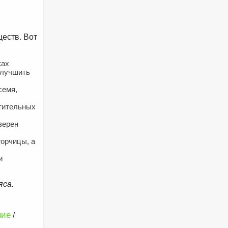
еств. Вот
ках
улучшить
семя,
стительных
зерен
горчицы, а
и
яса.
ние
/