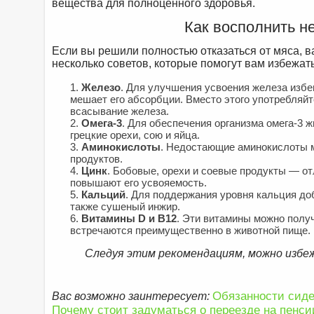
вещества для полноценного здоровья.
Как восполнить н
Если вы решили полностью отказаться от мяса, 
несколько советов, которые помогут вам избежат
Железо
. Для улучшения усвоения железа избег
мешает его абсорбции. Вместо этого употребляй
всасывание железа.
Омега-3
. Для обеспечения организма омега-3 
грецкие орехи, сою и яйца.
Аминокислоты
. Недостающие аминокислоты м
продуктов.
Цинк
. Бобовые, орехи и соевые продукты — от
повышают его усвояемость.
Кальций
. Для поддержания уровня кальция доб
также сушеный инжир.
Витамины D и B12
. Эти витамины можно полу
встречаются преимущественно в животной пище.
Следуя этим рекомендациям, можно избе
Обязанности сиде
Вас возможно заинтересует:
Почему стоит задуматься о переезде на пенси