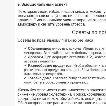
9. Эмоциональный аспект
Некоторые люди, избавляясь от мяса, отмечают ул
мяса может снизить чувство вины по отношению 
планете. Эмоциональное удовлетворение от осо
атмосферу и снизить уровень стресса.
Советы по пр
Советы по правильному питанию без мяса
✓ Сбалансированность рациона
. Убедитесь, ч
минералов. Включайте в меню бобовые, орехи, с
✓ Добавки
. При дефиците витамина B12, железа
избежать недостач.
✓ Разнообразие продуктов
. Чтобы обеспечить
растительных продуктов в рацион. Чем более ра
питательные вещества.
✓ Готовка дома
. Готовьте пищу самостоятельно,
могут быть в обработанных продуктах.
Жизнь без мяса может иметь множество положит
снижение уровня холестерина и риска хроническ
следить за питанием, чтобы избежать дефицита в
Сбалансированное растительное питание и прав