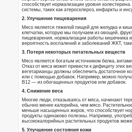
способствует нормализации уровня холестерина. 
системы, таких как атеросклероз, инфаркты и инс
2. Улучшение пищеварения
Мясо является тяжелой пищей для желудка и кише
клетчатки, которую мы получаем из овощей, фрук
пищеварения, нормализации работы кишечника и
вероятность воспалений и заболеваний ЖКТ, таких
3. Потеря некоторых питательных веществ
Мясо является богатым источником белка, витамин
Отказ от мяса может привести к дефициту этих в
вегетарианцы должны обеспечить достаточное кол
или с помощью добавок. Например, можно получа
B12 — из обогащенных продуктов или добавок.
4. Снижение веса
Многие люди, отказываясь от мяса, начинают теря
обычно менее калорийна, чем мясо. Растительное
меньше насыщенных жиров, что способствует нор
продукты одинаково полезны. Например, употре
высококалорийных растительных продуктов может
5. Улучшение состояния кожи