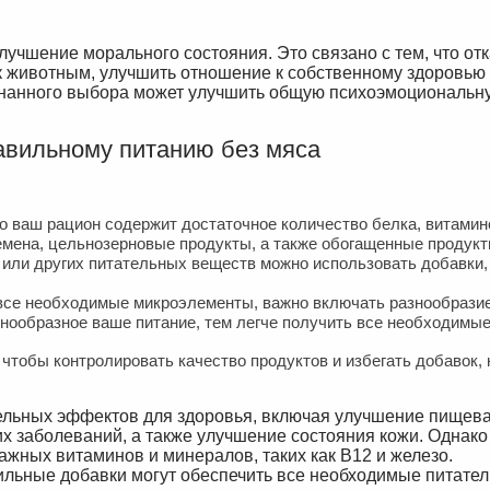
учшение морального состояния. Это связано с тем, что отк
к животным, улучшить отношение к собственному здоровью
знанного выбора может улучшить общую психоэмоциональн
авильному питанию без мяса
то ваш рацион содержит достаточное количество белка, витамин
емена, цельнозерновые продукты, а также обогащенные продукт
 или других питательных веществ можно использовать добавки,
 все необходимые микроэлементы, важно включать разнообрази
знообразное ваше питание, тем легче получить все необходимы
 чтобы контролировать качество продуктов и избегать добавок,
ельных эффектов для здоровья, включая улучшение пищев
их заболеваний, а также улучшение состояния кожи. Однак
ажных витаминов и минералов, таких как B12 и железо.
ильные добавки могут обеспечить все необходимые питате