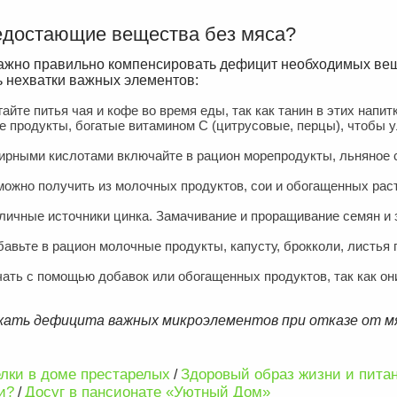
едостающие вещества без мяса?
важно правильно компенсировать дефицит необходимых вещ
ь нехватки важных элементов:
айте питья чая и кофе во время еды, так как танин в этих напит
те продукты, богатые витамином C (цитрусовые, перцы), чтобы 
жирными кислотами включайте в рацион морепродукты, льняное 
ожно получить из молочных продуктов, сои и обогащенных ра
личные источники цинка. Замачивание и проращивание семян и 
авьте в рацион молочные продукты, капусту, брокколи, листья 
чать с помощью добавок или обогащенных продуктов, так как он
жать дефицита важных микроэлементов при отказе от м
лки в доме престарелых
Здоровый образ жизни и пита
/
и?
Досуг в пансионате «Уютный Дом»
/