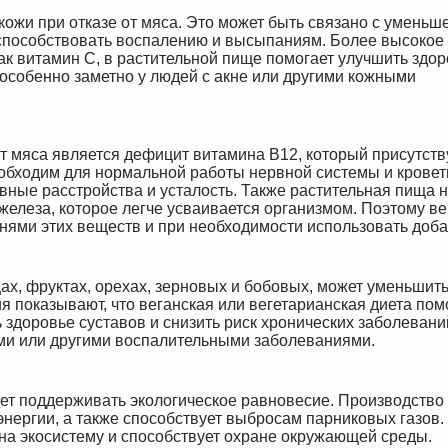
ожи при отказе от мяса. Это может быть связано с уменьш
способствовать воспалению и высыпаниям. Более высокое
ак витамин C, в растительной пище помогает улучшить здо
 особенно заметно у людей с акне или другими кожными
т мяса является дефицит витамина B12, который присутств
обходим для нормальной работы нервной системы и кровет
вные расстройства и усталость. Также растительная пища н
железа, которое легче усваивается организмом. Поэтому ве
нями этих веществ и при необходимости использовать доба
ах, фруктах, орехах, зерновых и бобовых, может уменьшит
 показывают, что веганская или вегетарианская диета пом
 здоровье суставов и снизить риск хронических заболевани
ми или другими воспалительными заболеваниями.
ает поддерживать экологическое равновесие. Производство
энергии, а также способствует выбросам парниковых газов.
на экосистему и способствует охране окружающей среды.