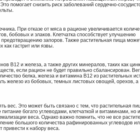
Это помогает снизить риск заболеваний сердечно-сосудист
ульты.
чника. При отказе от мяса в рационе увеличивается количе
тов, бобовых и злаков. Клетчатка способствует улучшению
 предотвращению запоров. Также растительная пища может
 как гастрит или язвы.
ов B12 и железа, а также других минералов, таких как цинк
еществ, если рацион не будет правильно сбалансирован. Ве
ичество белка, железа и витамина B12 из растительных ис
ть железо из бобовых, темных листовых овощей, орехов, а
ть вес. Это может быть связано с тем, что растительная п
 питание богато углеводами, клетчаткой и витаминами, но 
мализации веса. Однако важно помнить, что не все растит
бление большого количества рафинированных углеводов ил
 привести к набору веса.