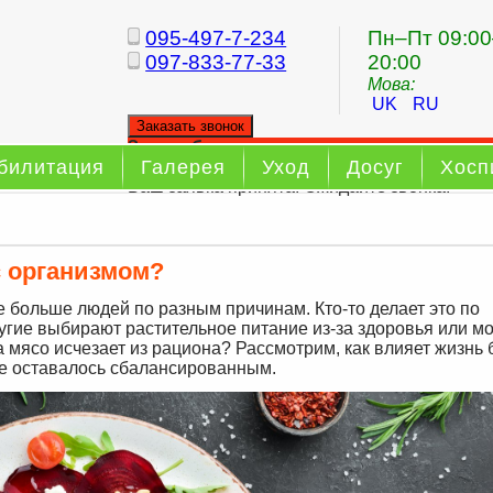
095-497-7-234
Пн–Пт 09:00
097-833-77-33
20:00
Мова:
UK
RU
Заказать звонок
Заказ обратного звонка
билитация
Галерея
Уход
Досуг
Хосп
Ваш заявка принята. Ожидайте звонка.
с организмом?
 больше людей по разным причинам. Кто-то делает это по
гие выбирают растительное питание из-за здоровья или м
а мясо исчезает из рациона? Рассмотрим, как влияет жизнь 
ие оставалось сбалансированным.