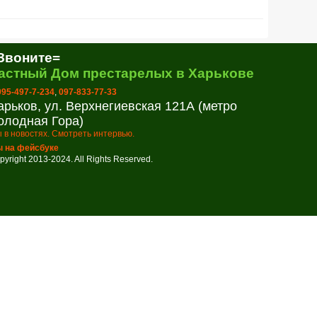
Звоните=
астный Дом престарелых в Харькове
 095-497-7-234
,
097-833-77-33
арьков, ул. Верхнегиевская 121А (метро
олодная Гора)
 в новостях. Смотреть интервью.
 на фейсбуке
pyright 2013-2024. All Rights Reserved.