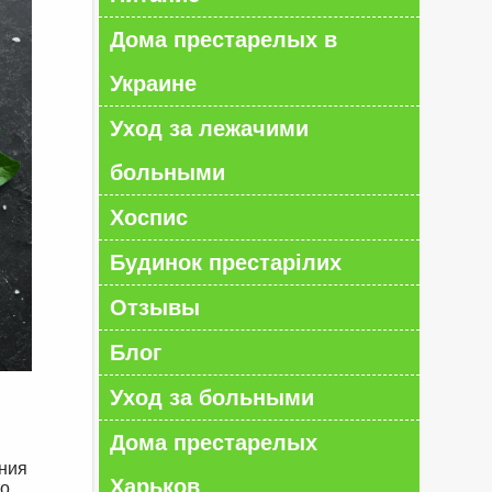
Дома престарелых в
Украине
Уход за лежачими
больными
Хоспис
Будинок престарілих
Отзывы
Блог
Уход за больными
Дома престарелых
ения
Харьков
то