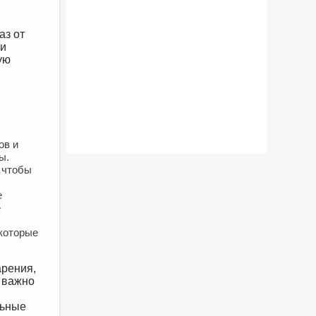
аз от
 и
ую
ов и
ы.
 чтобы
е
е
 которые
арения,
о важно
льные