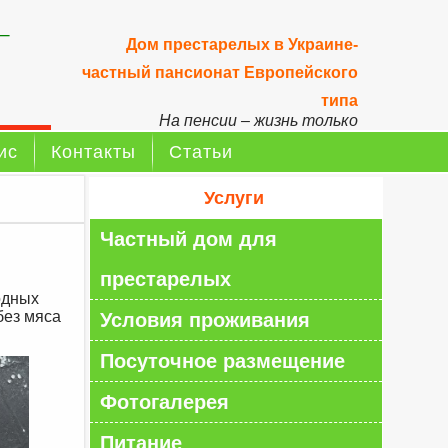
–
Дом престарелых в Украине-
частный пансионат Европейского
типа
На пенсии – жизнь только
начинается!
ис
Контакты
Статьи
Услуги
Частный дом для
престарелых
одных
без мяса
Условия проживания
Посуточное размещение
Фотогалерея
Питание