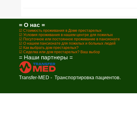
= О нас =
☑ Стоимость проживания в Доме престарелых
☑ Условия проживания в нашем центре для пожилых
☑ Посуточное или постоянное проживание в пансионате
☑ О нашем пансионате для пожилых и больных людей
☑ Как выбрать дом престарелых?
☑ Сиделка или дом престарелых? Ваш выбор
= Наши партнеры =
Transfer-MED - Транспортировка пациентов.
Заказ обратного звонка
В настоящее время наш рабочий день закончен. Оставьте свой те
Время звонка
Отправить