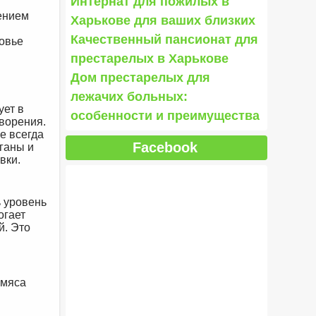
Интернат для пожилых в
ением
Харькове для ваших близких
Качественный пансионат для
ровье
престарелых в Харькове
Дом престарелых для
лежачих больных:
ует в
особенности и преимущества
ворения.
е всегда
Facebook
ганы и
вки.
ь уровень
огает
й. Это
 мяса