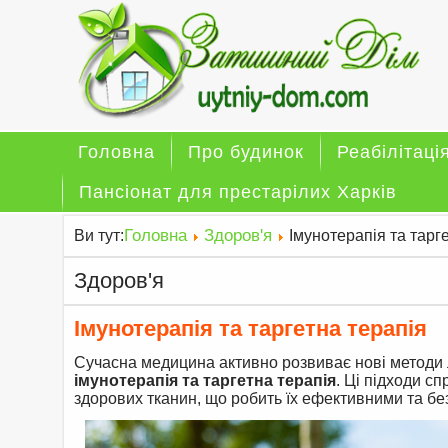
Головна
Про будинок
Реабілітаці
Пансіонат для престарілих Харків
Головна
Здоров'я
Ви тут:
Імунотерапія та тарг
Здоров'я
Імунотерапія та таргетна терапія
Сучасна медицина активно розвиває нові методи 
імунотерапія та таргетна терапія
. Ці підходи с
здорових тканин, що робить їх ефективними та б