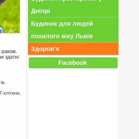
Дніпрі
Будинок для людей
похилого віку Львів
Здоров'я
з раком.
ни здатні
Facebook
ів.
Т-клітини,