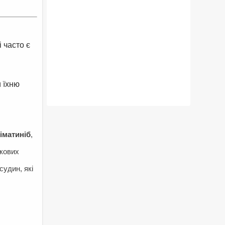
і часто є
 їхню
іматиніб
,
акових
удин, які