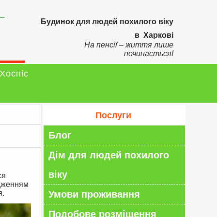
–
Будинок для людей похилого віку
в Харкові
На пенсії – життя лише
починається!
Хоспіс
Послуги
Блог
Дім для людей похилого
віку
ся
одженням
я.
Умови проживання
Подобове розміщення