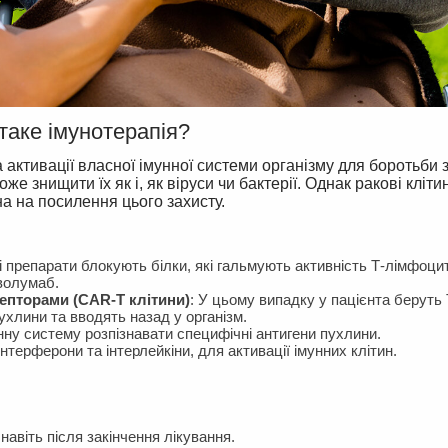
таке імунотерапія?
 активації власної імунної системи організму для боротьби 
е знищити їх як і, як віруси чи бактерії. Однак ракові кліти
на на посилення цього захисту.
 препарати блокують білки, які гальмують активність Т-лімфоцит
волумаб.
цепторами (CAR-T клітини)
: У цьому випадку у пацієнта беруть 
ухлини та вводять назад у організм.
ну систему розпізнавати специфічні антигени пухлини.
нтерферони та інтерлейкіни, для активації імунних клітин.
віть після закінчення лікування.