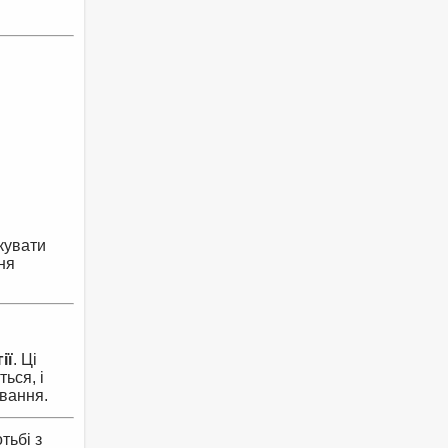
кувати
ня
ії
. Ці
ься, і
ування.
тьбі з