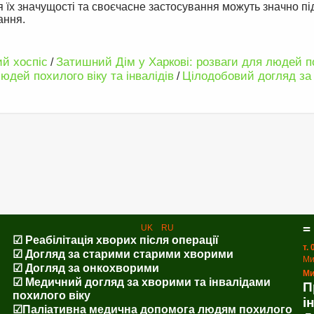
 їх значущості та своєчасне застосування можуть значно п
ання.
ий хоспіс
Затишний Дім у Харкові: розваги для людей п
/
юдей похилого віку та інвалідів
Цілодобовий догляд за
/
=
UK
RU
☑ Реабілітація хворих після операції
т.
☑ Догляд за старими старими хворими
Ми
☑ Догляд за онкохворими
Ми
☑ Медичний догляд за хворими та інвалідами
П
похилого віку
і
☑Паліативна медична допомога людям похилого