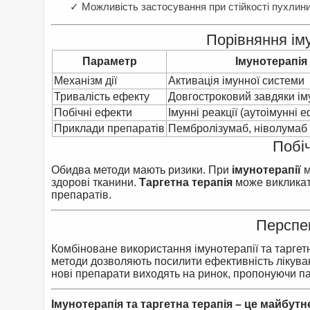
✓ Можливість застосування при стійкості пухлини
Порівняння іму
Параметр
Імунотерапія
Механізм дії
Активація імунної системи
Тривалість ефекту
Довгостроковий завдяки іму
Побічні ефекти
Імунні реакції (аутоімунні 
Приклади препаратів
Пембролізумаб, ніволумаб
Побіч
Обидва методи мають ризики. При
імунотерапії
м
здорові тканини.
Таргетна терапія
може викликати
препаратів.
Перспек
Комбіноване використання імунотерапії та таргетно
методи дозволяють посилити ефективність лікуван
нові препарати виходять на ринок, пропонуючи па
Імунотерапія та таргетна терапія – це майбутнє