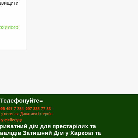
ідвищити
охилого
 Телефонуйте=
 095-497-7-234
,
097-833-77-33
 у новинах. Дивитися інтерв'ю
 у фейсбуці
риватний дім для престарілих та
нвалідів Затишний Дім у Харкові та