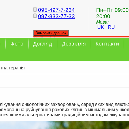
095-497-7-234
Пн–Пт 09:00
097-833-77-33
20:00
Мова:
UK
RU
Замовити дзвінок
Callback form
я
Фото
Догляд
Дозвілля
Контакти
Your callback has been sent sucessfully
етна терапія
лікування онкологічних захворювань, серед яких виділяють
прямовані на руйнування ракових клітин з мінімальним ушк
езпечнішими альтернативами традиційним методам лікуванн