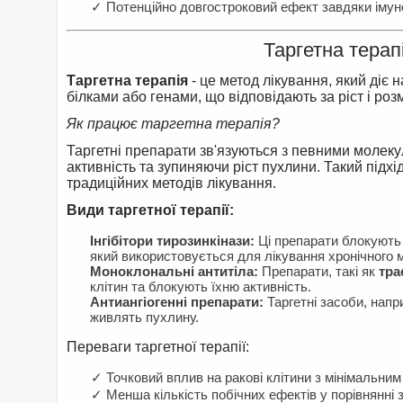
✓ Потенційно довгостроковий ефект завдяки імунол
Таргетна терап
Таргетна терапія
- це метод лікування, який діє 
білками або генами, що відповідають за ріст і ро
Як працює таргетна терапія?
Таргетні препарати зв'язуються з певними молеку
активність та зупиняючи ріст пухлини. Такий підх
традиційних методів лікування.
Види таргетної терапії:
Інгібітори тирозинкінази:
Ці препарати блокують 
який використовується для лікування хронічного м
Моноклональні антитіла:
Препарати, такі як
тра
клітин та блокують їхню активність.
Антиангіогенні препарати:
Таргетні засоби, нап
живлять пухлину.
Переваги таргетної терапії:
✓ Точковий вплив на ракові клітини з мінімальним
✓ Менша кількість побічних ефектів у порівнянні з