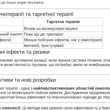
 до інших видів лікування.
нотерапії та таргетної терапії
Таргетна терапія
Вплив на молекулярні мішені
нній пам'яті
Поки що діє препарат
ефекти)
Менше побічних ефектів, ніж у хіміотерапії
Іматиніб, трастузумаб
ні ефекти та ризики
ожливі аутоімунні реакції, коли імунна система починає ата
 резистентність пухлини, що потребує зміни чи комбінуван
тиви та нові розробки
ї терапії - одна з
найперспективніших областей онколог
ня та мінімізувати побічні ефекти. Дослідження продовжуют
цієнтам більш ефективні та персоналізовані підходи до лік
 онкології.
Ці методи вже довели свою ефективність у боро