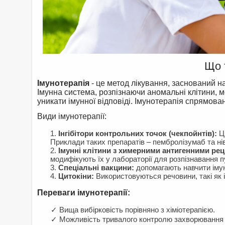
Що 
Імунотерапія
- це метод лікування, заснований на
Імунна система, розпізнаючи аномальні клітини, мож
уникати імунної відповіді. Імунотерапія спрямова
Види імунотерапії:
Інгібітори контрольних точок (чекпойнтів):
Ці
Приклади таких препаратів – пембролізумаб та ні
Імунні клітини з химерними антигенними ре
модифікують їх у лабораторії для розпізнавання п
Спеціальні вакцини:
допомагають навчити імун
Цитокіни:
Використовуються речовини, такі як і
Переваги імунотерапії:
✓ Вища вибірковість порівняно з хіміотерапією.
✓ Можливість тривалого контролю захворювання на