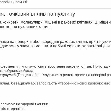
огічній пам'яті.
ія: точковий вплив на пухлину
на конкретні молекулярні мішені в ракових клітинах. Ці мішен
змноження пухлинних клітин.
лами на поверхні або всередині ракових клітин, пригнічуючи
ід дає змогу значно зменшити побічні ефекти, характерні для
ферменти, які стимулюють зростання ракових клітин. Приклад -
ієлоїдного лейкозу.
стузумаб
(Герцептин), зв'язуються з рецепторами на поверхні р
риклад,
бевацизумаб,
запобігають утворенню нових кровоносних с
 впливом на здорові тканини.
 хіміотерапією.