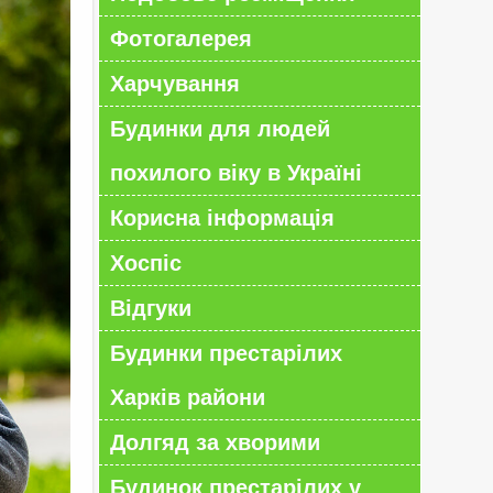
Фотогалерея
Харчування
Будинки для людей
похилого віку в Україні
Корисна інформація
Хоспіс
Відгуки
Будинки престарілих
Харків райони
Долгяд за хворими
Будинок престарілих у