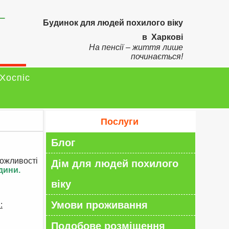
–
Будинок для людей похилого віку
в Харкові
На пенсії – життя лише
починається!
Хоспіс
Послуги
Блог
 можливості
Дім для людей похилого
дини.
віку
Умови проживання
:
Подобове розміщення