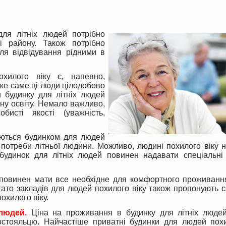
ля літніх людей потрібно
і району. Також потрібно
для відвідування рідними в
хилого віку є, напевно,
же саме ці люди цілодобово
и будинку для літніх людей
чну освіту. Немало важливо,
исті якості (уважність,
аються будинком для людей
и потреби літньої людини. Можливо, людині похилого віку 
будинок для літніх людей повинен надавати спеціальні
 повинен мати все необхідне для комфортного проживання
Багато закладів для людей похилого віку також пропонують 
охилого віку.
людей.
Ціна на проживання в будинку для літніх люде
постояльцю. Найчастіше приватні будинки для людей похи