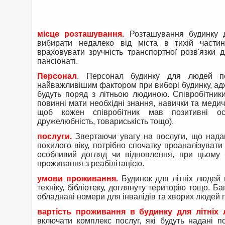
місце розташування.
Розташування будинку д
вибирати недалеко від міста в тихій частин
враховувати зручність транспортної розв'язки 
пансіонаті.
Персонал
. Персонал будинку для людей по
найважливішим фактором при виборі будинку, ад
будуть поряд з літньою людиною. Співробітник
повинні мати необхідні знання, навички та меди
щоб кожен співробітник мав позитивні особ
дружелюбність, товариськість тощо).
послуги.
Звертаючи увагу на послуги, що над
похилого віку, потрібно спочатку проаналізуват
особливий догляд чи відновлення, при цьому 
проживання з реабілітацією.
умови проживання.
Будинок для літніх людей
техніку, бібліотеку, доглянуту територію тощо. 
обладнані номери для інвалідів та хворих людей п
вартість проживання в будинку для літніх 
включати комплекс послуг, які будуть надані 