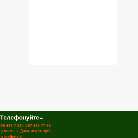
 Телефонуйте=
 095-497-7-234
,
097-833-77-33
 у новинах. Дивитися інтерв'ю
 у фейсбуці