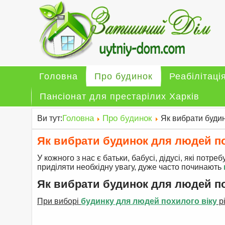
Головна
Про будинок
Реабілітаці
Пансіонат для престарілих Харків
Головна
Про будинок
Ви тут:
Як вибрати будин
Як вибрати будинок для людей по
У кожного з нас є батьки, бабусі, дідусі, які потре
приділяти необхідну увагу, дуже часто починають
Як вибрати будинок для людей по
При виборі
будинку для людей похилого віку
рі