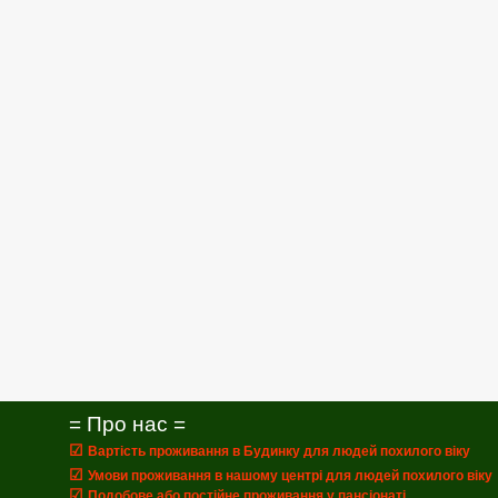
= Про нас =
☑
Вартість проживання в Будинку для людей похилого віку
☑
Умови проживання в нашому центрі для людей похилого віку
☑
Подобове або постійне проживання у пансіонаті