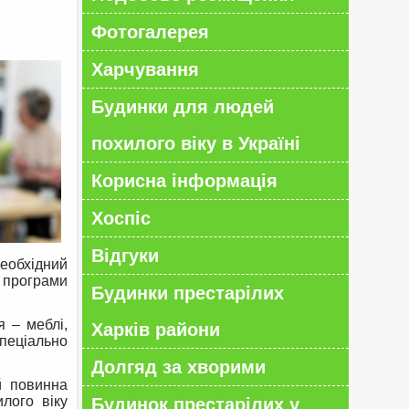
Фотогалерея
Харчування
Будинки для людей
похилого віку в Україні
Корисна інформація
Хоспіс
Відгуки
необхідний
 програми
Будинки престарілих
 – меблі,
Харків райони
спеціально
Долгяд за хворими
й повинна
лого віку
Будинок престарілих у