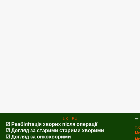
=
UK
RU
☑ Реабілітація хворих після операції
т.
☑ Догляд за старими старими хворими
Ми
☑ Догляд за онкохворими
Ми