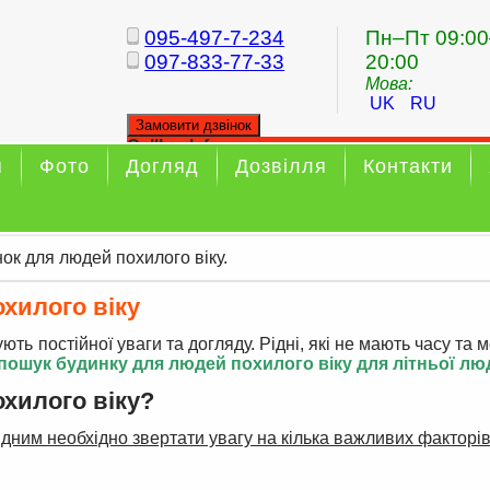
095-497-7-234
Пн–Пт 09:00
097-833-77-33
20:00
Мова:
UK
RU
Замовити дзвінок
Callback form
я
Фото
Догляд
Дозвілля
Контакти
Your callback has been sent sucessfully
ок для людей похилого віку.
хилого віку
бують постійної уваги та догляду. Рідні, які не мають часу та
пошук будинку для людей похилого віку для літньої лю
хилого віку?
дним необхідно звертати увагу на кілька важливих факторів