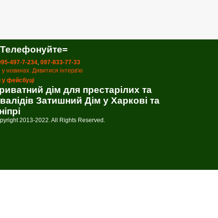
 Телефонуйте=
 095-497-7-234
,
097-833-77-33
 у новинах. Дивитися інтерв'ю
 у фейсбуці
риватний дім для престарілих та
нвалідів Затишний Дім у Харкові та
ніпрі
pyright 2013-2022. All Rights Reserved.