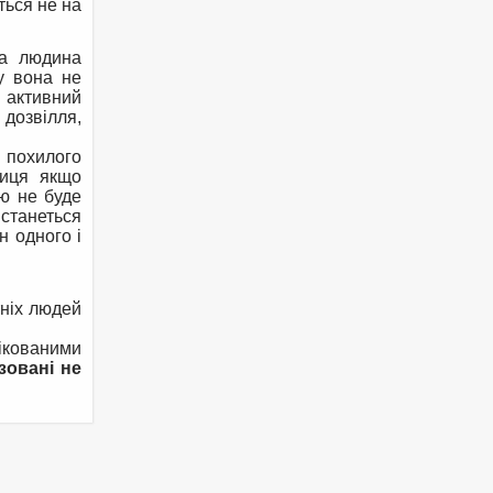
ться не на
ра людина
у вона не
и активний
 дозвілля,
й похилого
ниця якщо
ою не буде
 станеться
н одного і
тніх людей
ікованими
зовані не