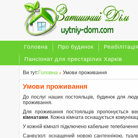
Головна
Про будинок
Реабілітаці
Пансіонат для престарілих Харків
Головна
Ви тут:
Умови проживання
Умови проживання
До послуг наших постояльців, будинок для люд
проживання.
Для проживання постояльців пропонується ве
кімнатами
. Кожна кімната оснащується комунікац
У кожній кімнаті підключено кабельне телебачення
Санвузол: оснащений новою сантехнікою, туал