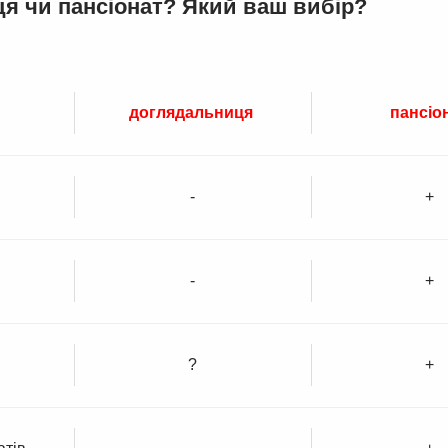
я чи пансіонат? Який ваш вибір?
доглядальниця
пансіо
-
+
-
+
?
+