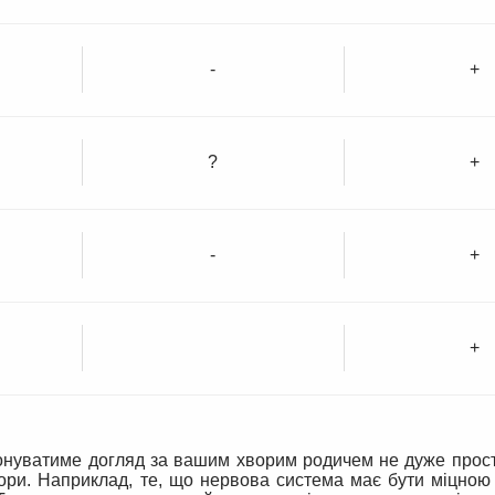
-
+
?
+
-
+
+
онуватиме догляд за вашим хворим родичем не дуже прост
ори. Наприклад, те, що нервова система має бути міцною