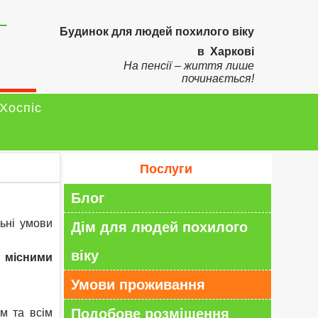
–
Будинок для людей похилого віку
в Харкові
На пенсії – життя лише
починається!
Хоспіс
Послуги
Блог
ьні умови
Дім для людей похилого
віку
х місними
Умови проживання
Подобове розміщення
м та всім