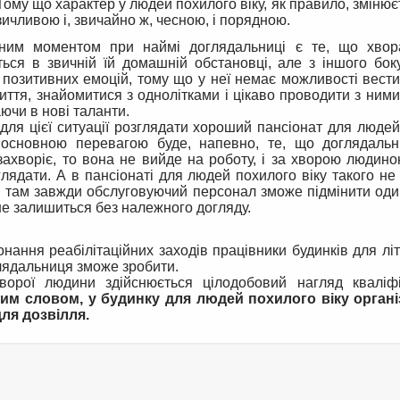
 Тому що характер у людей похилого віку, як правило, змінює
ичливою і, звичайно ж, чесною, і порядною.
ним моментом при наймі доглядальниці є те, що хво
ться в звичній їй домашній обстановці, але з іншого бок
 позитивних емоцій, тому що у неї немає можливості вест
иття, знайомитися з однолітками і цікаво проводити з ними
ючи в нові таланти.
для цієї ситуації розглядати хороший пансіонат для люде
о основною перевагою буде, напевно, те, що доглядаль
захворіє, то вона не вийде на роботу, і за хворою людин
лядати. А в пансіонаті для людей похилого віку такого не
о там завжди обслуговуючий персонал зможе підмінити оди
не залишиться без належного догляду.
нання реабілітаційних заходів працівники будинків для лі
лядальниця зможе зробити.
хворої людини здійснюється цілодобовий нагляд кваліф
им словом, у будинку для людей похилого віку органі
ля дозвілля.