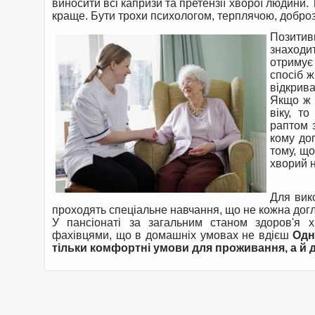
виносити всі капризи та претензії хворої людини.
краще. Бути трохи психологом, терплячою, доброз
Позитив
знаходи
отримує
спосіб ж
відкрива
Якщо ж 
віку, т
раптом 
кому дог
тому, щ
хворий 
Для вико
проходять спеціальне навчання, що не кожна дог
У пансіонаті за загальним станом здоров'я 
фахівцями, що в домашніх умовах не вдієш
Одн
тільки комфортні умови для проживання, а й д