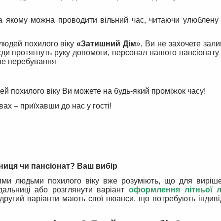
на якому можна проводити вільний час, читаючи улюблену
людей похилого віку
«Затишний Дім
», Ви не захочете зал
жди протягнуть руку допомоги, персонал нашого пансіонату 
не перебування
й похилого віку Ви можете на будь-який проміжок часу!
х – приїхавши до нас у гості!
иця чи пансіонат? Ваш вибір
рими людьми похилого віку вже розуміють, що для виріше
дальниці або розглянути варіант
оформлення літньої 
другий варіанти мають свої нюанси, що потребують індив