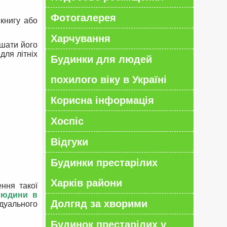
Фотогалерея
 книгу або
Харчування
ишати його
для літніх
Будинки для людей
похилого віку в Україні
Корисна інформація
Хоспіс
Відгуки
Будинки престарілих
Харків райони
ння такої
людини в
Долгяд за хворими
ідуального
Будинок престарілих у