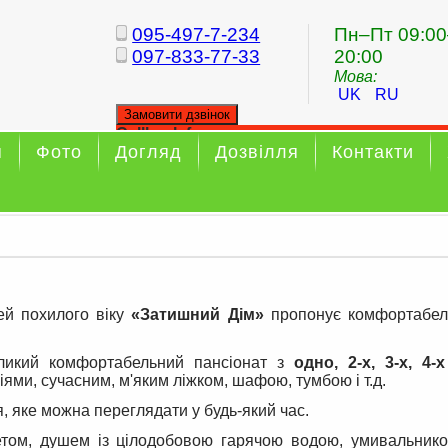
095-497-7-234
Пн–Пт 09:00
097-833-77-33
20:00
Мова:
UK
RU
Замовити дзвінок
Callback form
я
Фото
Догляд
Дозвілля
Контакти
Your callback has been sent sucessfully
ей похилого віку
«Затишний Дім»
пропонує комфортабел
ликий комфортабельний пансіонат з
одно, 2-х, 3-х, 4-
іями, сучасним, м'яким ліжком, шафою, тумбою і т.д.
, яке можна переглядати у будь-який час.
етом, душем із цілодобовою гарячою водою, умивальнико