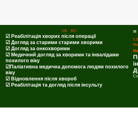
=
UK
RU
☑ Реабілітація хворих після операції
т.
☑ Догляд за старими старими хворими
Ми
☑ Догляд за онкохворими
Ми
☑ Медичний догляд за хворими та інвалідами
П
похилого віку
і
☑Паліативна медична допомога людям похилого
Д
віку
Co
☑ Відновлення після хвороб
☑ Реабілітація та догляд після інсульту