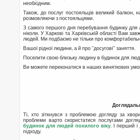
необхідним.
Також, до послуг постояльців великий балкон, 
розмовляючи з постояльцями.
З самого першого дня перебування будинку для 
ніколи. У Харкові та Харківській області Вам зав
людей. Ми подбаємо не тільки про комфортабель
Вашої рідної людини, а й про "досугові" заняття.
Поселити свою близьку людину в будинок для люде
Ви можете переконатися в наших виняткових умова
Доглядальн
Ті, хто зіткнувся з проблемою догляду за хво
проблеми варто скористатися послугами догля
будинок для людей похилого віку.
І перший і 
підходу.