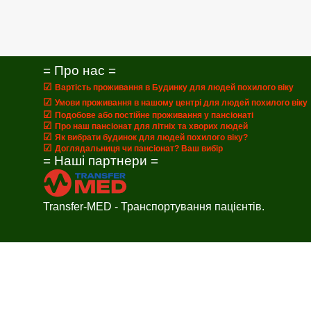
= Про нас =
☑
Вартість проживання в Будинку для людей похилого віку
☑
Умови проживання в нашому центрі для людей похилого віку
☑
Подобове або постійне проживання у пансіонаті
☑
Про наш пансіонат для літніх та хворих людей
☑
Як вибрати будинок для людей похилого віку?
☑
Доглядальниця чи пансіонат? Ваш вибір
= Наші партнери =
Transfer-MED - Транспортування пацієнтів.
Callback form
Provide us with your phone number