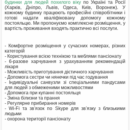
будинки для людей похилого віку
по Україні та Росії
(Харків, Дніпро, Львів, Одеса, Київ, Воронеж). У
кожному будинку працюють професійні співробітники і
готові надати кваліфіковану допомогу кожному
постояльцю. Ми пропонуємо комплексне розміщення, у
вартість проживання входять практично всі послуги.
- Комфортне розміщення у сучасних номерах, різних
категорій
- Користування всією технікою та меблями пансіонату
- 6-разове харчування з урахуванням рекомендацій
лікаря
- Можливість приготування дієтичного харчування
- Допомога сестри чи нянечки під час годування
- Індивідуальні санвузли зі спеціальними пандусами
для людей з обмеженими можливостями
- Допомога при купанні постояльця
- Зміна білизни та прання
- Регулярне прибирання номерів
- Wi-Fi та зв'язок по Skype для зв'язку з близькими
людьми
- охорона території пансіонату