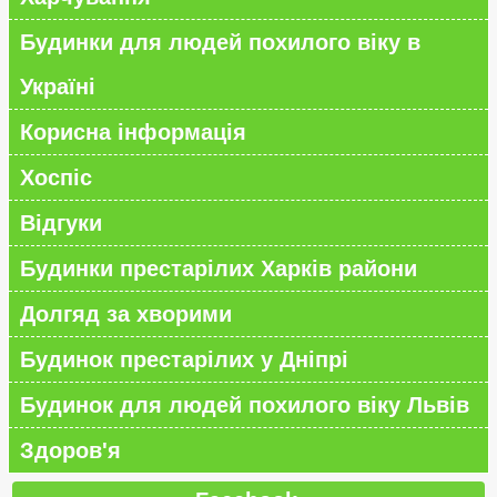
Будинки для людей похилого віку в
Україні
Корисна інформація
Хоспіс
Відгуки
Будинки престарілих Харків райони
Долгяд за хворими
Будинок престарілих у Дніпрі
Будинок для людей похилого віку Львів
Здоров'я