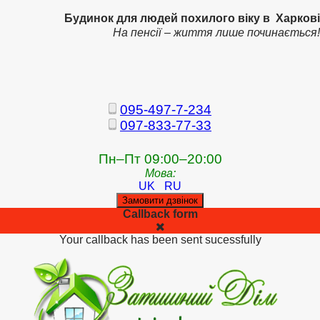
Будинок для людей похилого віку в Харкові
На пенсії – життя лише починається!
095-497-7-234
097-833-77-33
Пн–Пт 09:00–20:00
Мова:
UK
RU
Замовити дзвінок
Callback form
Your callback has been sent sucessfully