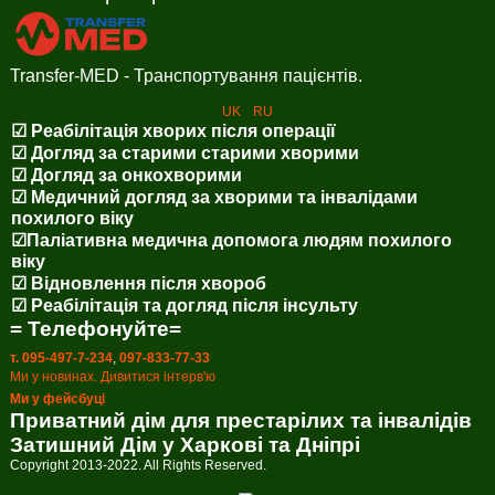
Transfer-MED - Транспортування пацієнтів.
UK
RU
☑ Реабілітація хворих після операції
☑ Догляд за старими старими хворими
☑ Догляд за онкохворими
☑ Медичний догляд за хворими та інвалідами
похилого віку
☑Паліативна медична допомога людям похилого
віку
☑ Відновлення після хвороб
☑ Реабілітація та догляд після інсульту
= Телефонуйте=
т. 095-497-7-234
,
097-833-77-33
Ми у новинах. Дивитися інтерв'ю
Ми у фейсбуці
Приватний дім для престарілих та інвалідів
Затишний Дім у Харкові та Дніпрі
Copyright 2013-2022. All Rights Reserved.