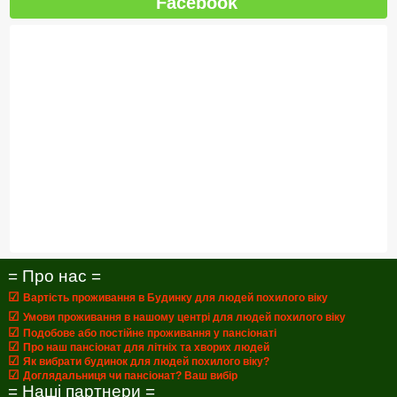
Facebook
= Про нас =
☑
Вартість проживання в Будинку для людей похилого віку
☑
Умови проживання в нашому центрі для людей похилого віку
☑
Подобове або постійне проживання у пансіонаті
☑
Про наш пансіонат для літніх та хворих людей
☑
Як вибрати будинок для людей похилого віку?
☑
Доглядальниця чи пансіонат? Ваш вибір
= Наші партнери =