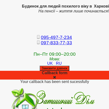
Будинок для людей похилого віку в Харкові
На пенсії – життя лише починається!
095-497-7-234
097-833-77-33
Пн–Пт 09:00–20:00
Мова:
UK
RU
Замовити дзвінок
Callback form
Your callback has been sent sucessfully