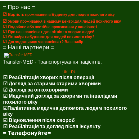
= Про нас =
☑
Вартість проживання в Будинку для людей похилого віку
☑
Умови проживання в нашому центрі для людей похилого віку
☑
Подобове або постійне проживання у пансіонаті
☑
Про наш пансіонат для літніх та хворих людей
☑
Як вибрати будинок для людей похилого віку?
☑
Доглядальниця чи пансіонат? Ваш вибір
= Наші партнери =
Transfer-MED - Транспортування пацієнтів.
UK
RU
☑ Реабілітація хворих після операції
☑ Догляд за старими старими хворими
☑ Догляд за онкохворими
☑ Медичний догляд за хворими та інвалідами
похилого віку
☑Паліативна медична допомога людям похилого
віку
☑ Відновлення після хвороб
☑ Реабілітація та догляд після інсульту
= Телефонуйте=