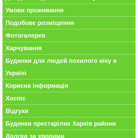
Умови проживання
Подобове розміщення
Фотогалерея
Харчування
Будинки для людей похилого віку в
Україні
Корисна інформація
Хоспіс
Відгуки
Будинки престарілих Харків райони
Долгяд за хворими