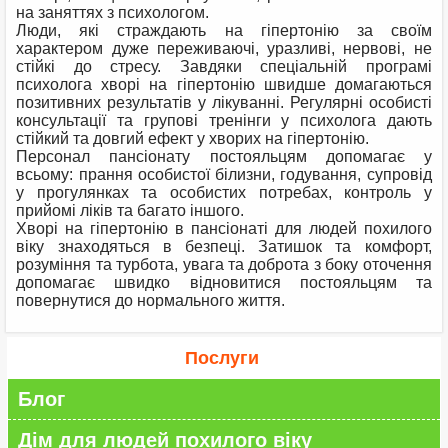
на заняттях з психологом.
Люди, які страждають на гіпертонію за своїм
характером дуже переживаючі, уразливі, нервові, не
стійкі до стресу. Завдяки спеціальній програмі
психолога хворі на гіпертонію швидше домагаються
позитивних результатів у лікуванні. Регулярні особисті
консультації та групові тренінги у психолога дають
стійкий та довгий ефект у хворих на гіпертонію.
Персонал пансіонату постояльцям допомагає у
всьому: прання особистої білизни, годування, супровід
у прогулянках та особистих потребах, контроль у
прийомі ліків та багато іншого.
Хворі на гіпертонію в пансіонаті для людей похилого
віку знаходяться в безпеці. Затишок та комфорт,
розуміння та турбота, увага та доброта з боку оточення
допомагає швидко відновитися постояльцям та
повернутися до нормального життя.
Послуги
Блог
Дім для людей похилого віку