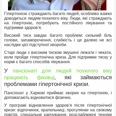
Гіпертонією страждають багато людей, особливо важко
доводиться людям похилого віку. Люди, які страждають
на гіпертонію, потребують постійного лікування та
підтримки здоров'я.
Високий тиск завдає багато проблем: сильний біль
голови, запаморочення, слабкість і це далеко не всі
наслідки цієї підступної хвороби.
Старі люди з високим тиском змушені лежати і чекати,
коли пройде гіпертонічна криза. Для підтримки тиску у
нормі є багато способів лікування.
У
пансіонаті для людей похилого віку
, які займаються
працюють фахівці
проблемами гіпертонічної кризи.
Пансіонат у Харкові приймає хворих на гіпертонію, і
допомагають відновитися фізично.
У програмі відновлення здоров'я після гіпертонічної
кризи: відпочинок, крапельниці, прогулянки на свіжому
повітрі, спеціальне харчування, розслаблюючі техніки