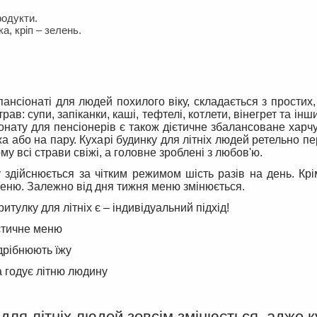
одукти.
а, кріп – зелень.
ансіонаті для людей похилого віку, складається з простих
трав: супи, запіканки, каші, тефтелі, котлети, вінегрет та інш
іонату для пенсіонерів є також дієтичне збалансоване харч
жа або на пару. Кухарі будинку для літніх людей ретельно п
му всі страви свіжі, а головне зроблені з любов'ю.
здійснюється за чітким режимом шість разів на день. Крі
меню. Залежно від дня тижня меню змінюється.
улку для літніх є – індивідуальний підхід!
ієтичне меню
одрібнюють їжу
а годує літню людину
 для літніх людей зовсім змінюється, адже к