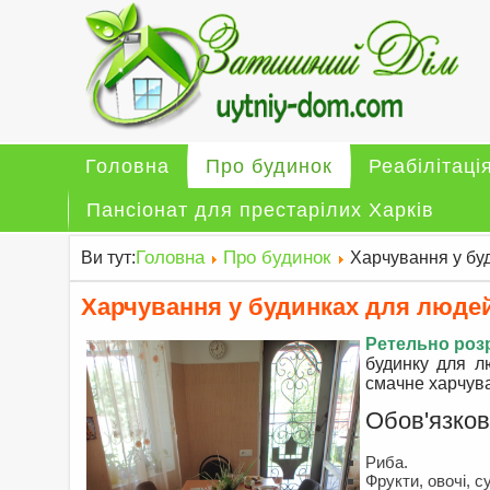
Головна
Про будинок
Реабілітаці
Пансіонат для престарілих Харків
Головна
Про будинок
Ви тут:
Харчування у буд
Харчування у будинках для людей
Ретельно роз
будинку для л
смачне харчува
Обов'язков
Риба.
Фрукти, овочі, 