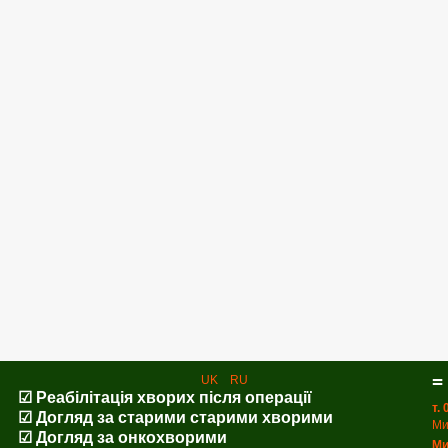
=
UK
RU
☑ Реабілітація хворих після операції
т.
☑ Догляд за старими старими хворими
Ми
☑ Догляд за онкохворими
Ми