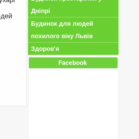
Дніпрі
юдей
Будинок для людей
похилого віку Львів
Здоров'я
Facebook