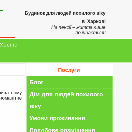
–
Будинок для людей похилого віку
в Харкові
На пенсії – життя лише
починається!
Хоспіс
Послуги
Блог
приватному
Дім для людей похилого
номанітне
віку
Умови проживання
Подобове розміщення