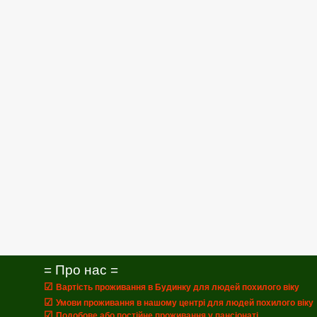
= Про нас =
☑
Вартість проживання в Будинку для людей похилого віку
☑
Умови проживання в нашому центрі для людей похилого віку
☑
Подобове або постійне проживання у пансіонаті