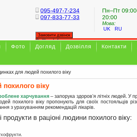
095-497-7-234
Пн–Пт 09:00
097-833-77-33
20:00
Мова:
UK
RU
Замовити дзвінок
Callback form
я
Фото
Догляд
Дозвілля
Контакти
Your callback has been sent sucessfully
инках для людей похилого віку
 похилого віку
роблене харчування
– запорука здоров'я літніх людей. У 
юдей похилого віку пропонують для своїх постояльців різ
ння з урахуванням рекомендацій лікарів.
і продукти в раціоні людини похилого віку:
сухофрукти.