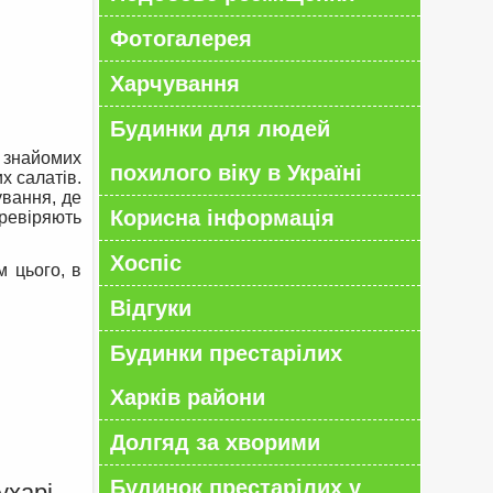
Фотогалерея
Харчування
Будинки для людей
, знайомих
похилого віку в Україні
их салатів.
ування, де
Корисна інформація
еревіряють
Хоспіс
м цього, в
Відгуки
Будинки престарілих
Харків райони
Долгяд за хворими
Будинок престарілих у
ухарі