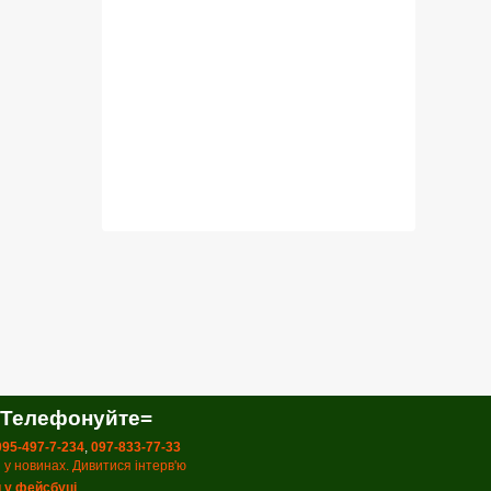
 Телефонуйте=
 095-497-7-234
,
097-833-77-33
 у новинах. Дивитися інтерв'ю
 у фейсбуці