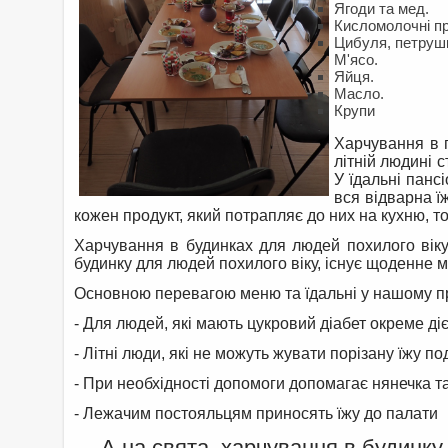
Ягоди та мед.
Кисломолочні пр
Цибуля, петрушк
М'ясо.
Яйця.
Масло.
Крупи
Харчування в п
літній людині с
У їдальні панс
вся відварна ї
кожен продукт, який потрапляє до них на кухню, то
Харчування в будинках для людей похилого віку 
будинку для людей похилого віку, існує щоденне 
Основною перевагою меню та їдальні у нашому прит
- Для людей, які мають цукровий діабет окреме д
- Літні люди, які не можуть жувати порізану їжу п
- При необхідності допомоги допомагає нянечка т
- Лежачим постояльцям приносять їжу до палати
А на свята, харчування в будинку