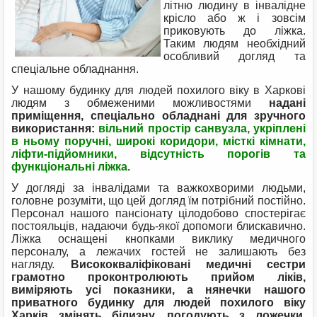
літню людину в інвалідне
крісло або ж і зовсім
приковують до ліжка.
Таким людям необхідний
особливий догляд та
спеціальне обладнання.
У нашому будинку для людей похилого віку в Харкові
людям з обмеженими можливостями
надані
приміщення, спеціально обладнані для зручного
використання:
вільний простір санвузла, укріплені
в ньому поручні, широкі коридори, місткі кімнати,
ліфти-підйомники, відсутність порогів та
функціональні ліжка.
У догляді за інвалідами та важкохворими людьми,
головне розуміти, що цей догляд їм потрібний постійно.
Персонал нашого пансіонату цілодобово спостерігає
постояльців, надаючи будь-якої допомоги блискавично.
Ліжка оснащені кнопками виклику медичного
персоналу, а лежачих гостей не залишають без
нагляду.
Висококваліфіковані медичні сестри
грамотно проконтролюють прийом ліків,
виміряють усі показники, а нянечки нашого
приватного будинку для людей похилого віку
Харків змінять білизну, погодують з ложечки,