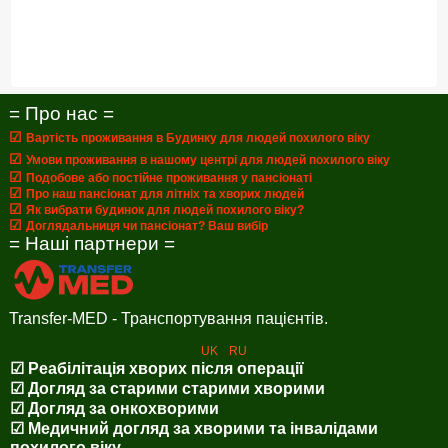
= Про нас =
☑
Вартість проживання в Будинку для людей похилого віку
☑
Умови проживання в нашому центрі для людей похилого віку
☑
Подобове або постійне проживання у пансіонаті
☑
Про наш пансіонат для літніх та хворих людей
☑
Як вибрати будинок для людей похилого віку?
☑
Доглядальниця чи пансіонат? Ваш вибір
= Наші партнери =
Transfer-MED - Транспортування пацієнтів.
UK
RU
☑ Реабілітація хворих після операції
☑ Догляд за старими старими хворими
☑ Догляд за онкохворими
☑ Медичний догляд за хворими та інвалідами
похилого віку