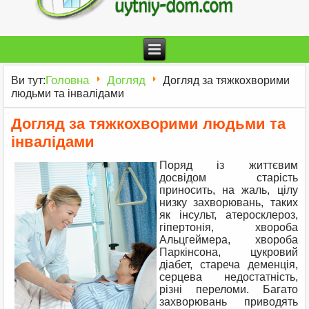
Головна
Догляд
Ви тут:
Догляд за тяжкохворими
людьми та інвалідами
Догляд за тяжкохворими людьми та
інвалідами
Поряд із життєвим
досвідом старість
приносить, на жаль, цілу
низку захворювань, таких
як інсульт, атеросклероз,
гіпертонія, хвороба
Альцгеймера, хвороба
Паркінсона, цукровий
діабет, стареча деменція,
серцева недостатність,
різні переломи. Багато
захворювань приводять