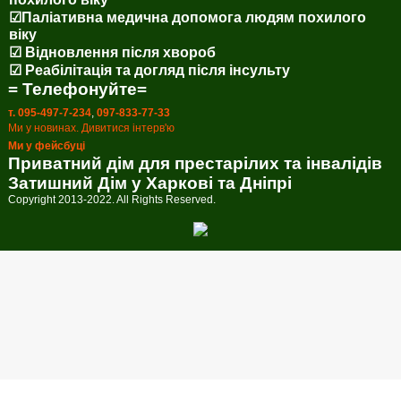
☑Паліативна медична допомога людям похилого
віку
☑ Відновлення після хвороб
☑ Реабілітація та догляд після інсульту
= Телефонуйте=
т. 095-497-7-234
,
097-833-77-33
Ми у новинах. Дивитися інтерв'ю
Ми у фейсбуці
Приватний дім для престарілих та інвалідів
Затишний Дім у Харкові та Дніпрі
Copyright 2013-2022. All Rights Reserved.
Callback form