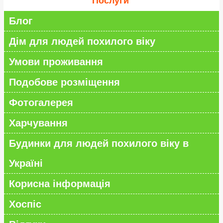
Послуги
Блог
Дім для людей похилого віку
Умови проживання
Подобове розміщення
Фотогалерея
Харчування
Будинки для людей похилого віку в
Україні
Корисна інформація
Хоспіс