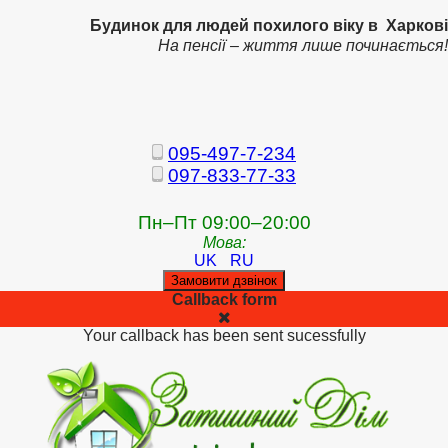
Будинок для людей похилого віку в Харкові
На пенсії – життя лише починається!
095-497-7-234
097-833-77-33
Пн–Пт 09:00–20:00
Мова:
UK
RU
Замовити дзвінок
Callback form
Your callback has been sent sucessfully