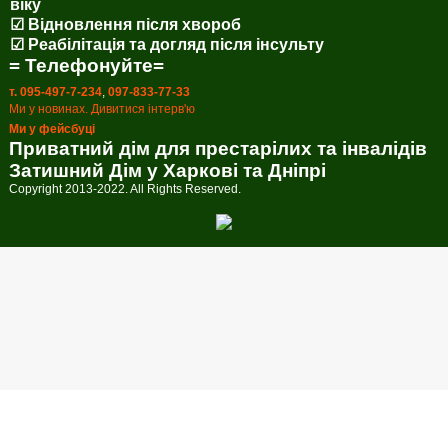
віку
☑ Відновлення після хвороб
☑ Реабілітація та догляд після інсульту
= Телефонуйте=
т. 095-497-7-234
,
097-833-77-33
Ми у новинах. Дивитися інтерв'ю
Ми у фейсбуці
Приватний дім для престарілих та інвалідів
Затишний Дім у Харкові та Дніпрі
Copyright 2013-2022. All Rights Reserved.
Callback form
Provide us with your phone number