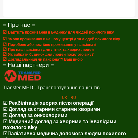
= Про нас =
☑
Вартість проживання в Будинку для людей похилого віку
☑
Умови проживання в нашому центрі для людей похилого віку
☑
Подобове або постійне проживання у пансіонаті
☑
Про наш пансіонат для літніх та хворих людей
☑
Як вибрати будинок для людей похилого віку?
☑
Доглядальниця чи пансіонат? Ваш вибір
= Наші партнери =
Transfer-MED - Транспортування пацієнтів.
UK
RU
☑ Реабілітація хворих після операції
☑ Догляд за старими старими хворими
☑ Догляд за онкохворими
☑ Медичний догляд за хворими та інвалідами
похилого віку
☑Паліативна медична допомога людям похилого