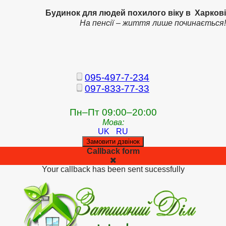
Будинок для людей похилого віку в Харкові
На пенсії – життя лише починається!
095-497-7-234
097-833-77-33
Пн–Пт 09:00–20:00
Мова:
UK
RU
Замовити дзвінок
Callback form
Your callback has been sent sucessfully