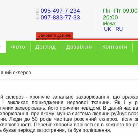
095-497-7-234
Пн–Пт 09:00
097-833-77-33
20:00
Мова:
UK
RU
Замовити дзвінок
Callback form
я
Фото
Догляд
Дозвілля
Контакти
Your callback has been sent sucessfully
іяний склероз
ий склероз - хронічне запальне захворювання, що вража
 і викликає пошкодження нервової тканини. Як і у р
гічних захворювань, його причини невідомі. В даний час в
ахворювання, при якому імунна система людини руйнує влас
ини. Люди до 50 років частіше розсіяний склероз, після 
хворюваності. Перебіг хвороби варіюється в кожного по-рі
ь буває періоди загострення, та був поліпшення.