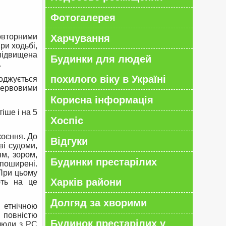
Фотогалерея
овторними
Харчування
ри ходьбі,
 підвищена
Будинки для людей
.
похилого віку в Україні
коджується
нервовими
Корисна інформація
іше і на 5
Хоспіс
коєння. До
Відгуки
ві судоми,
ям, зором,
Будинки престарілих
 поширені.
 При цьому
Харків райони
ють на це
Долгяд за хворими
, етнічною
 повністю
Будинок престарілих у
 люди з РС