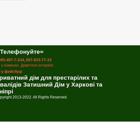
 Телефонуйте=
 095-497-7-234
,
097-833-77-33
 у новинах. Дивитися інтерв'ю
 у фейсбуці
риватний дім для престарілих та
нвалідів Затишний Дім у Харкові та
ніпрі
pyright 2013-2022. All Rights Reserved.