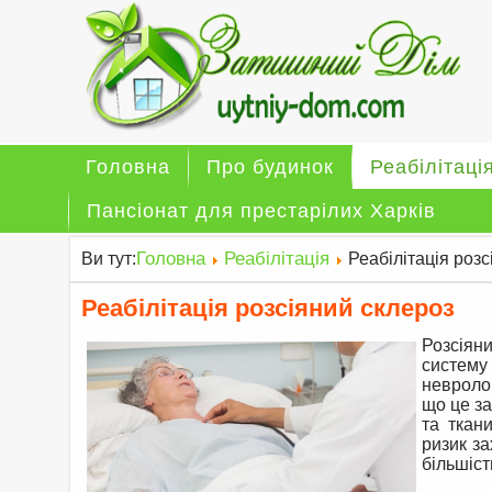
Головна
Про будинок
Реабілітаці
Пансіонат для престарілих Харків
Головна
Реабілітація
Ви тут:
Реабілітація розс
Реабілітація розсіяний склероз
Розсіян
систему
невроло
що це з
та ткан
ризик за
більшіст