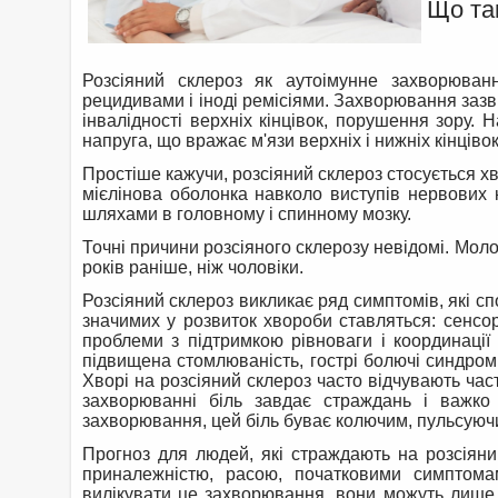
Що та
Розсіяний склероз як аутоімунне захворюван
рецидивами і іноді ремісіями. Захворювання зазв
інвалідності верхніх кінцівок, порушення зору. 
напруга, що вражає м'язи верхніх і нижніх кінціво
Простіше кажучи, розсіяний склероз стосується хв
мієлінова оболонка навколо виступів нервових
шляхами в головному і спинному мозку.
Точні причини розсіяного склерозу невідомі. Молод
років раніше, ніж чоловіки.
Розсіяний склероз викликає ряд симптомів, які с
значимих у розвиток хвороби ставляться: сенсор
проблеми з підтримкою рівноваги і координації
підвищена стомлюваність, гострі болючі синдроми
Хворі на розсіяний склероз часто відчувають част
захворюванні біль завдає страждань і важко
захворювання, цей біль буває колючим, пульсуючи
Прогноз для людей, які страждають на розсіяний
приналежністю, расою, початковими симптомам
вилікувати це захворювання, вони можуть лише 