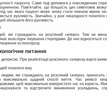
атності пацієнта. Саме тоді допомога у повсякденних спра
неоціненною. Пам'ятайте, що більшість цих симптомів мож
 під час якого пацієнт може знову стати певною мірою н
юється рухливість. Звичайно, у разі інвалідності похилого 
щоб збільшити його рухливість.
.
дей, які страждають на розсіяний склероз. Тим не менш
кає внаслідок лікування стероїдами. До них відносяться 
утворення остеопорозу.
хологічне питання
депресію. При реабілітації розсіяного склерозу варто вияв
дей похилого віку.
ь людям, які страждають на розсіяний склероз, приносить
 максимально щадний спосіб життя. Час ремісії хво
правами, щоб максимально використати час на користь. М
нкціонувати та відстрочити виникнення ускладнень, сп