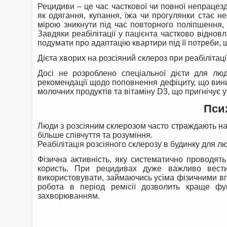
Рецидиви – це час часткової чи повної непрацезд
як одягання, купання, їжа чи прогулянки стає 
мірою зникнути під час повторного поліпшення,
Завдяки реабілітації у пацієнта частково відновл
подумати про адаптацію квартири під її потреби, 
Дієта хворих на розсіяний склероз при реабілітації
Досі не розроблено спеціальної дієти для лю
рекомендації щодо поповнення дефіциту, що вини
молочних продуктів та вітаміну D3, що пригнічує 
Пси
Люди з розсіяним склерозом часто страждають на 
більше співчуття та розуміння.
Реабілітація розсіяного склерозу в будинку для лю
Фізична активність, яку систематично проводят
користь. При рецидивах дуже важливо вести
використовувати, займаючись усіма фізичними в
робота в період ремісії дозволить краще фу
захворюванням.