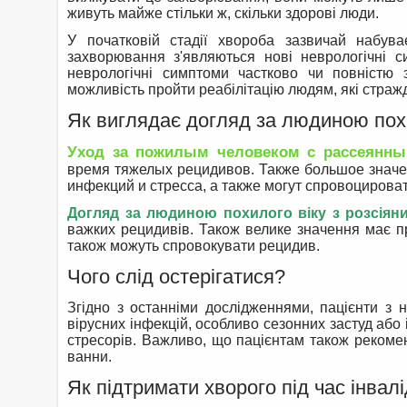
живуть майже стільки ж, скільки здорові люди.
У початковій стадії хвороба зазвичай набув
захворювання з'являються нові неврологічні си
неврологічні симптоми частково чи повністю
можливість пройти реабілітацію людям, які страж
Як виглядає догляд за людиною похи
Уход за пожилым человеком с рассеянны
время тяжелых рецидивов. Также большое значен
инфекций и стресса, а также могут спровоцирова
Догляд за людиною похилого віку з розсія
важких рецидивів. Також велике значення має про
також можуть спровокувати рецидив.
Чого слід остерігатися?
Згідно з останніми дослідженнями, пацієнти з 
вірусних інфекцій, особливо сезонних застуд або 
стресорів. Важливо, що пацієнтам також рекоме
ванни.
Як підтримати хворого під час інвалі