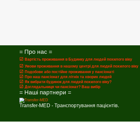
= Про нас =
☑
Вартість проживання в Будинку для людей похилого віку
☑
Умови проживання в нашому центрі для людей похилого віку
☑
Подобове або постійне проживання у пансіонаті
☑
Про наш пансіонат для літніх та хворих людей
☑
Як вибрати будинок для людей похилого віку?
☑
Доглядальниця чи пансіонат? Ваш вибір
= Наші партнери =
Transfer-MED - Транспортування пацієнтів.
Callback form
Provide us with your phone number