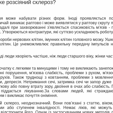
ке розсіяний склероз?
ня може набувати різних форм. Іноді проявляється п
ичай виникає раптово і може виявлятися у раптову скруту п
Надалі при захворюванні з'являється спасиковість м'язів -
к. Утворюються контрактури, які суттєво ускладнюють роботу
ороби нервових клітин, імунних клітин головного мозку. Уш
 клітин. Це унеможливлює правильну передачу імпульсів 
і люди хворіють частіше, ніж люди старшого віку, жінки част
початку є легкими та минущими і тому не викликають занепо
ні порушення, м'язова слабкість, проблеми з рухом, м'язо
 рухів. Також труднощі з ковтанням, проблеми з мовленн
, депресія. Нетримання сечі, затримка сечі чи запор дуже
кову або повну втрату зору, двоїння в очах або слабкість.
 піддається лікуванню.За словами людей, які стражда
м і викликає почуття оніміння.
 склероз, неоднозначний. Вони пов'язані з статтю, віком
и або ступенем інвалідності. Немає ліків, які можуть
відстрочити його. Однак із застосуванням нових методів