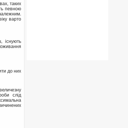
вах, таких
уть певною
езалежним.
віку варто
, існують
споживання
ити до них
 величезну
роби слід
аксимальна
ричинених