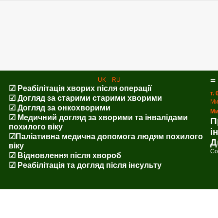
=
UK
RU
☑ Реабілітація хворих після операції
т.
☑ Догляд за старими старими хворими
Ми
☑ Догляд за онкохворими
Ми
☑ Медичний догляд за хворими та інвалідами
П
похилого віку
і
☑Паліативна медична допомога людям похилого
Д
віку
Co
☑ Відновлення після хвороб
☑ Реабілітація та догляд після інсульту