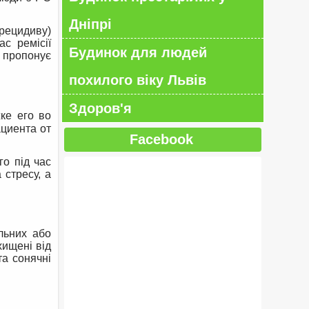
Дніпрі
рецидиву)
с ремісії
Будинок для людей
 пропонує
похилого віку Львів
Здоров'я
ке его во
циента от
Facebook
го під час
 стресу, а
альних або
хищені від
та сонячні