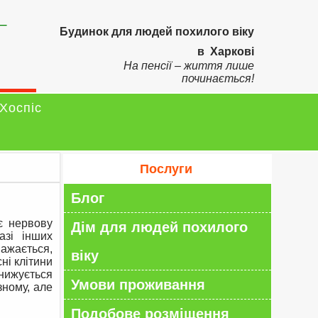
–
Будинок для людей похилого віку
в Харкові
На пенсії – життя лише
починається!
Хоспіс
Послуги
Блог
є нервову
Дім для людей похилого
азі інших
важається,
віку
ні клітини
знижується
Умови проживання
зному, але
Подобове розміщення