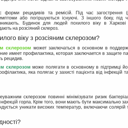
ає форми рецидивів та ремісій. Під час загострення (
мптоми або погіршуються існуючі. З іншого боку, під ча
 зникають. Будинок для людей похилого віку в Харкові
дають на розсіяний склероз.
лого віку з розсіяним склерозом?
м склерозом
может заключаться в основном в поддерж
ие имеет профилактика, которая заключается в защите па
ть рецидив.
ним склерозом
може полягати в основному в підтримці йо
філактика, яка полягає у захисті пацієнта від інфекцій та
неуважним склерозом повинні мінімізувати ризик бактері
інфекцій горла. Крім того, вони мають бути максимально за
ндується уникати високих температур, включаючи солярій 
дності?