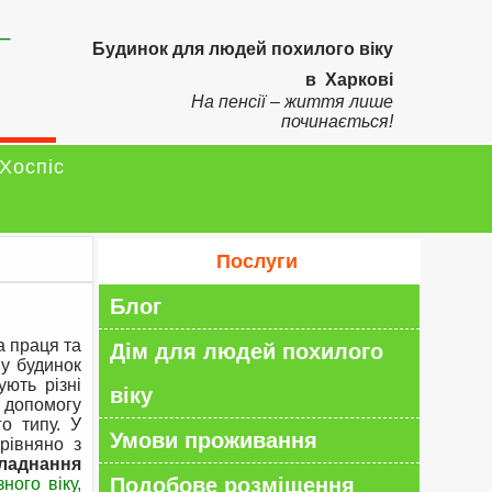
–
Будинок для людей похилого віку
в Харкові
На пенсії – життя лише
починається!
Хоспіс
Послуги
Блог
а праця та
Дім для людей похилого
у будинок
ють різні
віку
 допомогу
го типу. У
Умови проживання
рівняно з
бладнання
Подобове розміщення
ного віку,