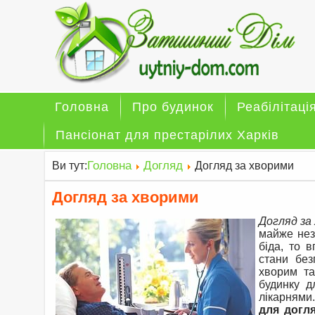
Головна
Про будинок
Реабілітаці
Пансіонат для престарілих Харків
Головна
Догляд
Ви тут:
Догляд за хворими
Догляд за хворими
Догляд за
майже нез
біда, то 
стани без
хворим та
будинку д
лікарнями.
для догл