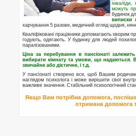
інваліди,
можуть пр
будинок дл
виписки в
харчування 5 разове, медичний огляд щодня, няне
Кваліфіковані працівники допомагають хворим прий
годують, одягають. У будинку для людей похилог
паралізованими.
Ціна за перебування в пансіонаті залежить
вибирати кімнату та умови, що надаються. В
звичайне або дієтичне, і т.д.
У пансіонаті створено все, щоб Вашим родичам 
наглядом психолога і може вирішити свої внутр
важливе значення. Стабільний психологічний стан 
Якщо Вам потрібна допомога, поспішай
отримана допомога та