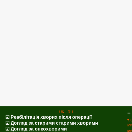
=
UK
RU
☑ Реабілітація хворих після операції
т.
☑ Догляд за старими старими хворими
Ми
☑ Догляд за онкохворими
Ми