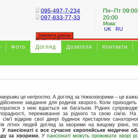
095-497-7-234
Пн–Пт 09:00
097-833-77-33
20:00
Мова:
UK
RU
Замовити дзвінок
Callback form
я
Фото
Догляд
Дозвілля
Контакти
Your callback has been sent sucessfully
 хворими це непросто.
А догляд за тяжкохворими – це важк
дійсненне завдання для родичів хворого. Коли приходить 
впоратися з нею вдається не багатьом. Рідних супроводжу
порадності, переживання за рідного та свою сім'ю. На
 сім'ї відкрив свої двері будинок престарілих санаторно
ля літніх людей догляд за хворими на вищому рівні, по
У пансіонаті є все сучасне європейське медичне о
яду за хворими.
У
пансіонаті можуть проживати хворі різ