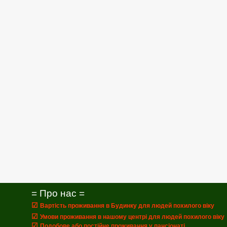
= Про нас =
☑
Вартість проживання в Будинку для людей похилого віку
☑
Умови проживання в нашому центрі для людей похилого віку
☑
Подобове або постійне проживання у пансіонаті