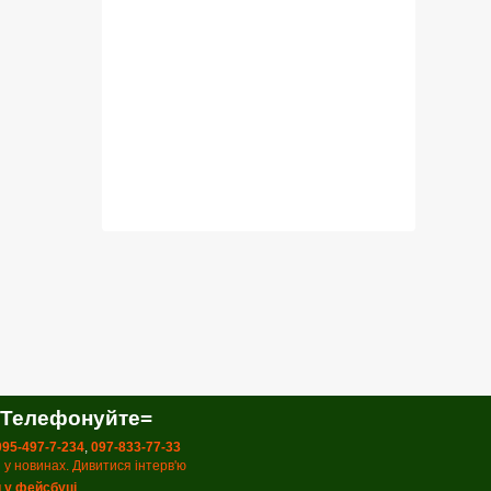
 Телефонуйте=
 095-497-7-234
,
097-833-77-33
 у новинах. Дивитися інтерв'ю
 у фейсбуці