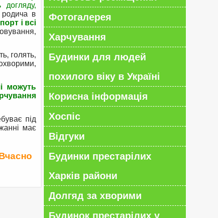
ь догляду,
 родича в
Фотогалерея
орт і всі
овування,
Харчування
ь, голять,
Будинки для людей
кохворими,
похилого віку в Україні
чі можуть
Корисна інформація
арчування
Хоспіс
буває під
ужанні має
Відгуки
 Вчасно
Будинки престарілих
Харків райони
Долгяд за хворими
Будинок престарілих у