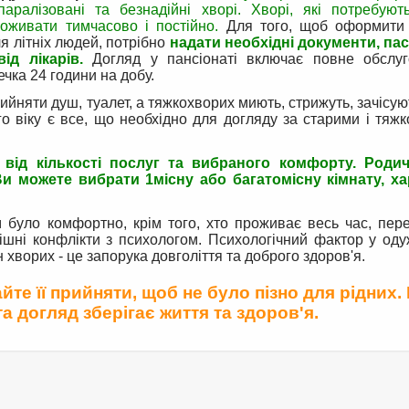
 паралізовані та безнадійні хворі. Хворі, які потребуют
оживати тимчасово і постійно.
Для того, щоб оформити
я літніх людей, потрібно
надати необхідні документи, пасп
ід лікарів.
Догляд у пансіонаті включає повне обслуг
чка 24 години на добу.
няти душ, туалет, а тяжкохворих миють, стрижуть, зачісуют
о віку є все, що необхідно для догляду за старими і тяж
 від кількості послуг та вибраного комфорту. Роди
и можете вибрати 1місну або багатомісну кімнату, х
було комфортно, крім того, хто проживає весь час, пере
ішні конфлікти з психологом. Психологічний фактор у од
хворих - це запорука довголіття та доброго здоров'я.
те її прийняти, щоб не було пізно для рідних.
 догляд зберігає життя та здоров'я.