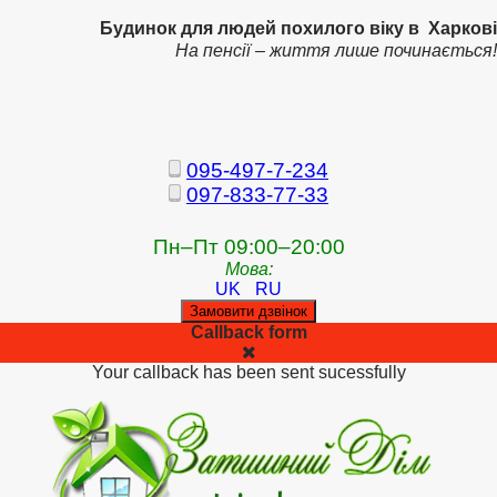
Будинок для людей похилого віку в Харкові
На пенсії – життя лише починається!
095-497-7-234
097-833-77-33
Пн–Пт 09:00–20:00
Мова:
UK
RU
Замовити дзвінок
Callback form
Your callback has been sent sucessfully