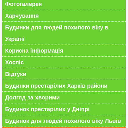
Фотогалерея
Харчування
Будинки для людей похилого віку в
Україні
Корисна інформація
Хоспіс
Відгуки
Будинки престарілих Харків райони
Долгяд за хворими
Будинок престарілих у Дніпрі
Будинок для людей похилого віку Львів