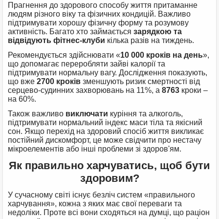
Прагнення до здорового способу життя притаманне
людям різного віку та фізичних кондицій. Важливо
підтримувати хорошу фізичну форму та розумову
активність. Багато хто займається
зарядкою та
відвідують фітнес-клуби
кілька разів на тиждень.
Рекомендується здійснювати «
10 000 кроків на день
»,
що допомагає переробляти зайві калорії та
підтримувати нормальну вагу. Дослідження показують,
що вже
2700 кроків
зменшують ризик смертності від
серцево-судинних захворювань на 11%, а
8763
кроки –
на 60%.
Також важливо
виключати
куріння та алкоголь,
підтримувати нормальний індекс маси тіла та якісний
сон. Якщо перехід на здоровий спосіб життя викликає
постійний дискомфорт, це може свідчити про нестачу
мікроелементів або інші проблеми зі здоров'ям.
Як правильно харчуватись, щоб бути
здоровим?
У сучасному світі існує безліч систем «правильного
харчування», кожна з яких має свої переваги та
недоліки. Проте всі вони сходяться на думці, що раціон