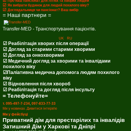
☑
Про наш пансіонат для літніх та хворих людей
☑
Як вибрати будинок для людей похилого віку?
☑
Доглядальниця чи пансіонат? Ваш вибір
= Наші партнери =
Transfer-MED - Транспортування пацієнтів.
UK
RU
☑ Реабілітація хворих після операції
☑ Догляд за старими старими хворими
☑ Догляд за онкохворими
☑ Медичний догляд за хворими та інвалідами
похилого віку
☑Паліативна медична допомога людям похилого
віку
☑ Відновлення після хвороб
☑ Реабілітація та догляд після інсульту
= Телефонуйте=
т. 095-497-7-234
,
097-833-77-33
Ми у новинах. Дивитися інтерв'ю
Ми у фейсбуці
Приватний дім для престарілих та інвалідів
Затишний Дім у Харкові та Дніпрі