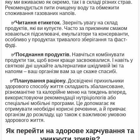
яку ми вживаємо як окремо, так і в складі різних страв.
Рекомендується пити очищену воду та обмежити
споживання газованих напоїв.
✅Читання етикеток.
Зверніть увагу на склад
продуктів, які ви купуєте. Часто за приємним смаком
ховаються підсилювачі, емульгатори та консерванти,
особливо у продуктах тривалого зберігання та фаст-
фуді.
✅Поєднання продуктів.
Навчіться комбінувати
продукти так, щоб вони краще засвоювалися. І навіть у
святкові дні шукайте альтернативи шкідливій їжі та
напоям – ваш організм вам за це скаже спасибі.
✅Планування раціону.
Досвідчені прихильники
здорового способу життя складають збалансоване,
різноманітне та калорійне меню на тиждень вперед,
використовуючи рекомендації нутріціологів або
спеціальні мобільні програми. Це допомагає як
отримувати необхідні корисні речовини, а й привчає
організм до розкладу, що також є важливою умовою
здорового життя.
Як перейти на здорове харчування та
уникнути зривів?