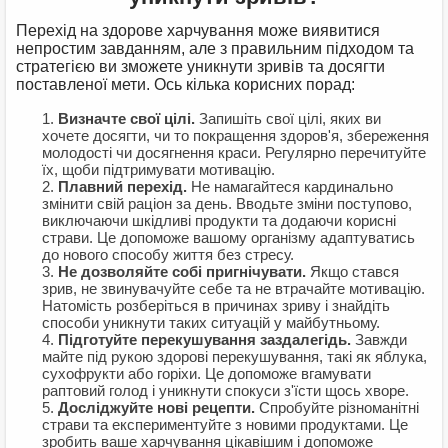
Перехід на здорове харчування може виявитися
непростим завданням, але з правильним підходом та
стратегією ви зможете уникнути зривів та досягти
поставленої мети. Ось кілька корисних порад:
Визначте свої цілі.
Запишіть свої цілі, яких ви
хочете досягти, чи то покращення здоров'я, збереження
молодості чи досягнення краси. Регулярно перечитуйте
їх, щоби підтримувати мотивацію.
Плавний перехід.
Не намагайтеся кардинально
змінити свій раціон за день. Вводьте зміни поступово,
виключаючи шкідливі продукти та додаючи корисні
страви. Це допоможе вашому організму адаптуватись
до нового способу життя без стресу.
Не дозволяйте собі пригнічувати.
Якщо стався
зрив, не звинувачуйте себе та не втрачайте мотивацію.
Натомість розберіться в причинах зриву і знайдіть
способи уникнути таких ситуацій у майбутньому.
Підготуйте перекушування заздалегідь.
Завжди
майте під рукою здорові перекушування, такі як яблука,
сухофрукти або горіхи. Це допоможе вгамувати
раптовий голод і уникнути спокуси з'їсти щось хворе.
Досліджуйте нові рецепти.
Спробуйте різноманітні
страви та експериментуйте з новими продуктами. Це
зробить ваше харчування цікавішим і допоможе