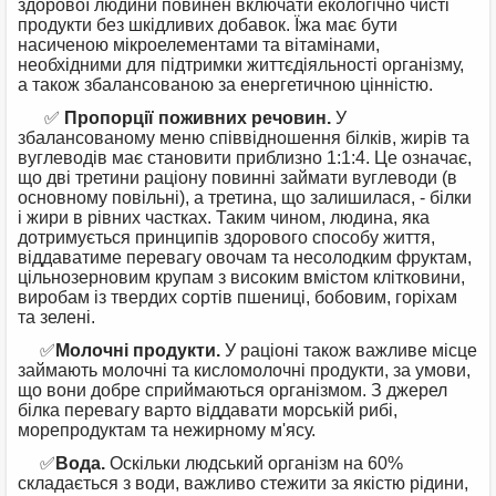
здорової людини повинен включати екологічно чисті
продукти без шкідливих добавок. Їжа має бути
насиченою мікроелементами та вітамінами,
необхідними для підтримки життєдіяльності організму,
а також збалансованою за енергетичною цінністю.
✅
Пропорції поживних речовин.
У
збалансованому меню співвідношення білків, жирів та
вуглеводів має становити приблизно 1:1:4. Це означає,
що дві третини раціону повинні займати вуглеводи (в
основному повільні), а третина, що залишилася, - білки
і жири в рівних частках. Таким чином, людина, яка
дотримується принципів здорового способу життя,
віддаватиме перевагу овочам та несолодким фруктам,
цільнозерновим крупам з високим вмістом клітковини,
виробам із твердих сортів пшениці, бобовим, горіхам
та зелені.
✅
Молочні продукти.
У раціоні також важливе місце
займають молочні та кисломолочні продукти, за умови,
що вони добре сприймаються організмом. З джерел
білка перевагу варто віддавати морській рибі,
морепродуктам та нежирному м'ясу.
✅
Вода.
Оскільки людський організм на 60%
складається з води, важливо стежити за якістю рідини,