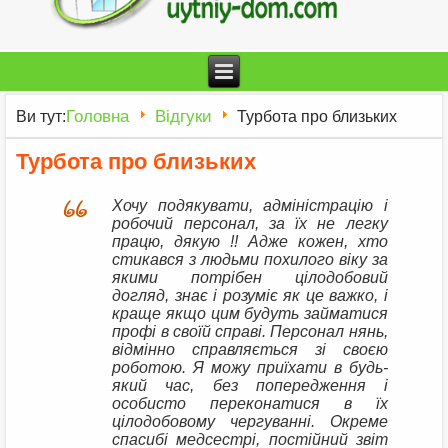
Головна
Відгуки
Ви тут:
Турбота про близьких
Турбота про близьких
Хочу подякувати, адміністрацію і
робочий персонал, за їх не легку
працю, дякую !! Адже кожен, хто
стикався з людьми похилого віку за
якими потрібен цілодобовий
догляд, знає і розуміє як це важко, і
краще якщо цим будуть займатися
профі в своїй справі. Персонал нянь,
відмінно справляється зі своєю
роботою. Я можу приїхати в будь-
який час, без попередження і
особисто переконатися в їх
цілодобовому чергуванні. Окреме
спасибі медсестрі, постійний звіт