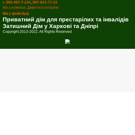
т. 095-497-7-234
,
097-833-77-33
Ми у новинах. Дивитися інтерв'ю
Ми у фейсбуці
Приватний дім для престарілих та інвалідів
Затишний Дім у Харкові та Дніпрі
Copyright 2013-2022. All Rights Reserved.
Callback form
Provide us with your phone number
Time to call
Send