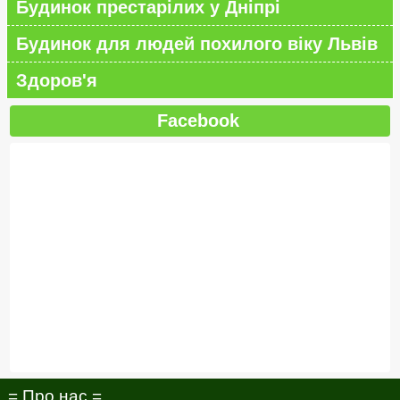
Будинок престарілих у Дніпрі
Будинок для людей похилого віку Львів
Здоров'я
Facebook
= Про нас =