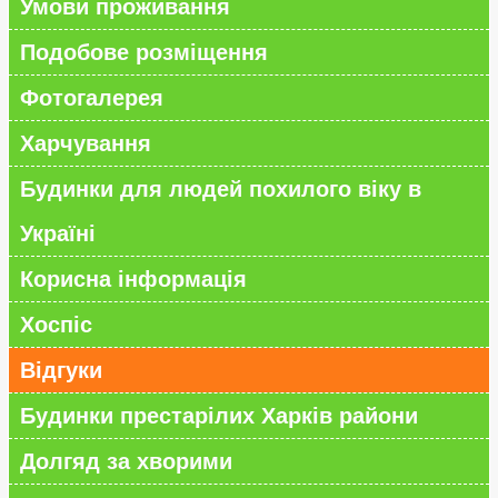
Умови проживання
Подобове розміщення
Фотогалерея
Харчування
Будинки для людей похилого віку в
Україні
Корисна інформація
Хоспіс
Відгуки
Будинки престарілих Харків райони
Долгяд за хворими