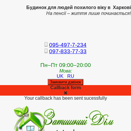
Будинок для людей похилого віку в Харкові
На пенсії – життя лише починається!
095-497-7-234
097-833-77-33
Пн–Пт 09:00–20:00
Мова:
UK
RU
Замовити дзвінок
Callback form
Your callback has been sent sucessfully