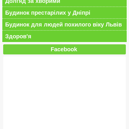
Долгяд за хворими
Будинок престарілих у Дніпрі
Будинок для людей похилого віку Львів
Здоров'я
Facebook