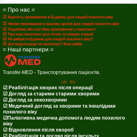
= Про нас =
☑
Вартість проживання в Будинку для людей похилого віку
☑
Умови проживання в нашому центрі для людей похилого віку
☑
Подобове або постійне проживання у пансіонаті
☑
Про наш пансіонат для літніх та хворих людей
☑
Як вибрати будинок для людей похилого віку?
☑
Доглядальниця чи пансіонат? Ваш вибір
= Наші партнери =
Transfer-MED - Транспортування пацієнтів.
UK
RU
☑ Реабілітація хворих після операції
☑ Догляд за старими старими хворими
☑ Догляд за онкохворими
☑ Медичний догляд за хворими та інвалідами
похилого віку
☑Паліативна медична допомога людям похилого
віку
☑ Відновлення після хвороб
☑ Реабілітація та догляд після інсульту