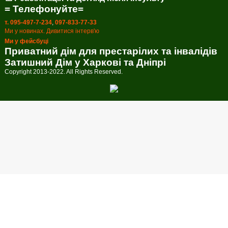
= Телефонуйте=
т. 095-497-7-234
,
097-833-77-33
Ми у новинах. Дивитися інтерв'ю
Ми у фейсбуці
Приватний дім для престарілих та інвалідів
Затишний Дім у Харкові та Дніпрі
Copyright 2013-2022. All Rights Reserved.
Callback form
Provide us with your phone number