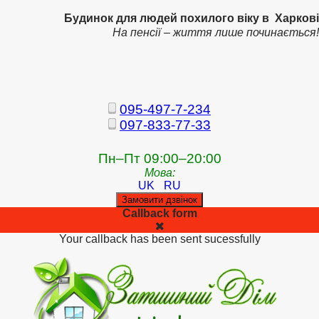
Будинок для людей похилого віку в Харкові
На пенсії – життя лише починається!
095-497-7-234
097-833-77-33
Пн–Пт 09:00–20:00
Мова:
UK
RU
Замовити дзвінок
Callback form
Your callback has been sent sucessfully