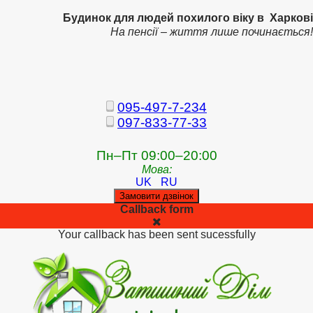
Будинок для людей похилого віку в Харкові
На пенсії – життя лише починається!
095-497-7-234
097-833-77-33
Пн–Пт 09:00–20:00
Мова:
UK
RU
Замовити дзвінок
Callback form
Your callback has been sent sucessfully