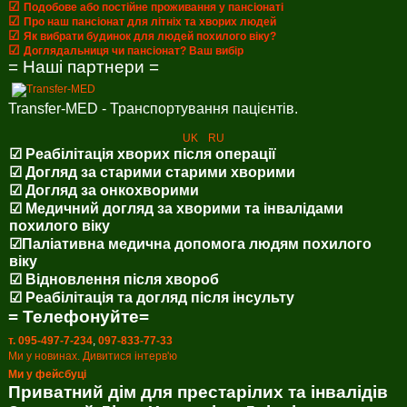
☑
Подобове або постійне проживання у пансіонаті
☑
Про наш пансіонат для літніх та хворих людей
☑
Як вибрати будинок для людей похилого віку?
☑
Доглядальниця чи пансіонат? Ваш вибір
= Наші партнери =
Transfer-MED - Транспортування пацієнтів.
UK
RU
☑ Реабілітація хворих після операції
☑ Догляд за старими старими хворими
☑ Догляд за онкохворими
☑ Медичний догляд за хворими та інвалідами
похилого віку
☑Паліативна медична допомога людям похилого
віку
☑ Відновлення після хвороб
☑ Реабілітація та догляд після інсульту
= Телефонуйте=
т. 095-497-7-234
,
097-833-77-33
Ми у новинах. Дивитися інтерв'ю
Ми у фейсбуці
Приватний дім для престарілих та інвалідів