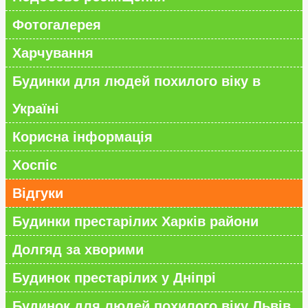
Фотогалерея
Харчування
Будинки для людей похилого віку в
Україні
Корисна інформація
Хоспіс
Відгуки
Будинки престарілих Харків райони
Долгяд за хворими
Будинок престарілих у Дніпрі
Будинок для людей похилого віку Львів