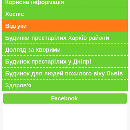
Корисна інформація
Хоспіс
Відгуки
Будинки престарілих Харків райони
Долгяд за хворими
Будинок престарілих у Дніпрі
Будинок для людей похилого віку Львів
Здоров'я
Facebook