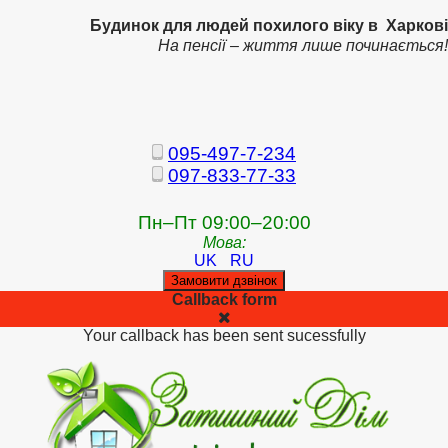
Будинок для людей похилого віку в Харкові
На пенсії – життя лише починається!
095-497-7-234
097-833-77-33
Пн–Пт 09:00–20:00
Мова:
UK
RU
Замовити дзвінок
Callback form
Your callback has been sent sucessfully