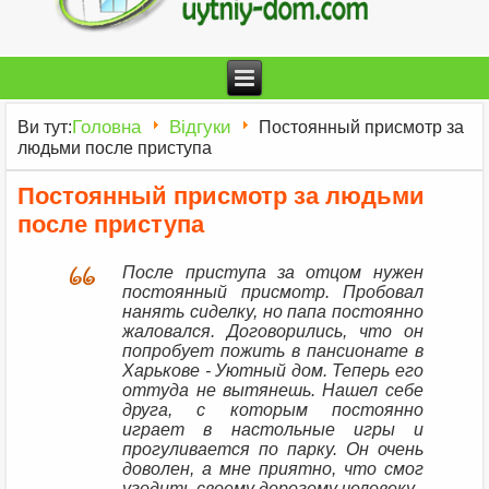
Головна
Відгуки
Ви тут:
Постоянный присмотр за
людьми после приступа
Постоянный присмотр за людьми
после приступа
После приступа за отцом нужен
постоянный присмотр. Пробовал
нанять сиделку, но папа постоянно
жаловался. Договорились, что он
попробует пожить в пансионате в
Харькове - Уютный дом. Теперь его
оттуда не вытянешь. Нашел себе
друга, с которым постоянно
играет в настольные игры и
прогуливается по парку. Он очень
доволен, а мне приятно, что смог
угодить своему дорогому человеку.