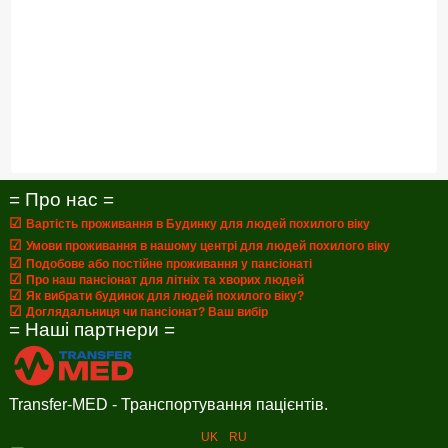
= Про нас =
☑
Вартість проживання в Будинку для людей похилого віку
☑
Умови проживання в нашому центрі для людей похилого віку
☑
Подобове або постійне проживання у пансіонаті
☑
Про наш пансіонат для літніх та хворих людей
☑
Як вибрати будинок для людей похилого віку?
☑
Доглядальниця чи пансіонат? Ваш вибір
= Наші партнери =
Transfer-MED - Транспортування пацієнтів.
UK
RU