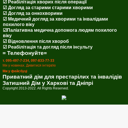
☑ Реабілітація хворих після операції
☑ Догляд за старими старими хворими
☑ Догляд за онкохворими
☑ Медичний догляд за хворими та інвалідами
похилого віку
☑Паліативна медична допомога людям похилого
віку
☑ Відновлення після хвороб
☑ Реабілітація та догляд після інсульту
= Телефонуйте=
т. 095-497-7-234
,
097-833-77-33
Ми у новинах. Дивитися інтерв'ю
Ми у фейсбуці
Приватний дім для престарілих та інвалідів
Затишний Дім у Харкові та Дніпрі
Copyright 2013-2022. All Rights Reserved.