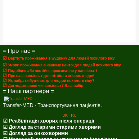
= Про нас =
☑
Вартість проживання в Будинку для людей похилого віку
☑
Умови проживання в нашому центрі для людей похилого віку
☑
Подобове або постійне проживання у пансіонаті
☑
Про наш пансіонат для літніх та хворих людей
☑
Як вибрати будинок для людей похилого віку?
☑
Доглядальниця чи пансіонат? Ваш вибір
= Наші партнери =
Transfer-MED - Транспортування пацієнтів.
UK
RU
☑ Реабілітація хворих після операції
☑ Догляд за старими старими хворими
☑ Догляд за онкохворими