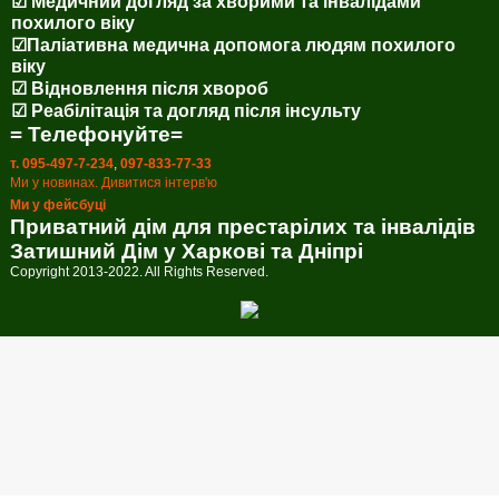
☑ Медичний догляд за хворими та інвалідами
похилого віку
☑Паліативна медична допомога людям похилого
віку
☑ Відновлення після хвороб
☑ Реабілітація та догляд після інсульту
= Телефонуйте=
т. 095-497-7-234
,
097-833-77-33
Ми у новинах. Дивитися інтерв'ю
Ми у фейсбуці
Приватний дім для престарілих та інвалідів
Затишний Дім у Харкові та Дніпрі
Copyright 2013-2022. All Rights Reserved.