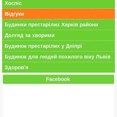
Хоспіс
Відгуки
Будинки престарілих Харків райони
Долгяд за хворими
Будинок престарілих у Дніпрі
Будинок для людей похилого віку Львів
Здоров'я
Facebook