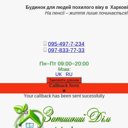
Будинок для людей похилого віку в Харкові
На пенсії – життя лише починається!
095-497-7-234
097-833-77-33
Пн–Пт 09:00–20:00
Мова:
UK
RU
Замовити дзвінок
Callback form
Your callback has been sent sucessfully