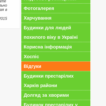
нате
льно
Фотогалерея
ая в
Харчування
2015
Будинки для людей
похилого віку в Україні
Корисна інформація
Хоспіс
Відгуки
Будинки престарілих
Харків райони
Долгяд за хворими
Будинок престарілих у