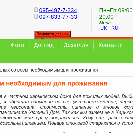
095-497-7-234
Пн–Пт 09:00
097-833-77-33
20:00
Мова:
UK
RU
Замовити дзвінок
Callback form
я
Фото
Догляд
Дозвілля
Контакти
Your callback has been sent sucessfully
елых со всем необходимым для проживания
ем необходимым для проживания
я в частном харьковском доме для пожилых людей. Выб
 я обращал внимание на все (местонахождение, персо
ание персонала, стоимость, питание и многое друг
пансионата Уютный Дом. Так как мы живем не в Харьков
оложение мне сразу понравилось. Хочу еще рассказат
ь довольна питанием. Повара столовой стараются и гот