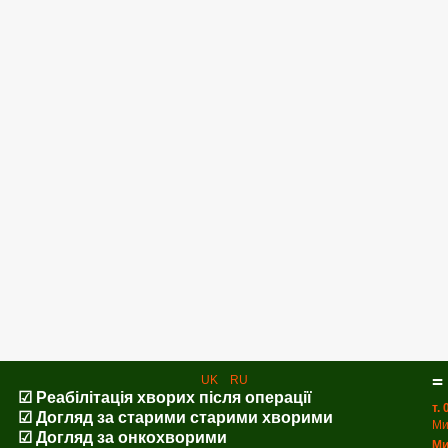
=
UK
RU
☑ Реабілітація хворих після операції
т.
☑ Догляд за старими старими хворими
Ми
☑ Догляд за онкохворими
Ми