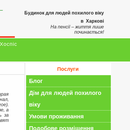
–
Будинок для людей похилого віку
в Харкові
На пенсії – життя лише
починається!
Хоспіс
Послуги
Блог
Дім для людей похилого
ирая
нал,
віку
ое).
е, а
ь за
Умови проживання
овят
Подобове розміщення