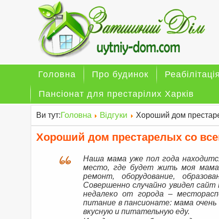
Головна
Про будинок
Реабілітаці
Пансіонат для престарілих Харків
Головна
Відгуки
Ви тут:
Хороший дом престар
Хороший дом престарелых со вс
Наша мама уже пол года находитс
место, где будет жить моя мама,
ремонт, оборудование, образов
Совершенно случайно увидел сайт 
недалеко от города – месторасп
питание в пансионате: мама очен
вкусную и питательную еду.