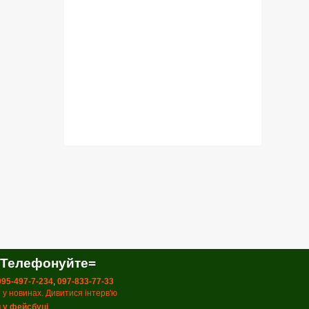
 Телефонуйте=
 095-497-7-234
,
097-833-77-33
 у новинах. Дивитися інтерв'ю
 у фейсбуці