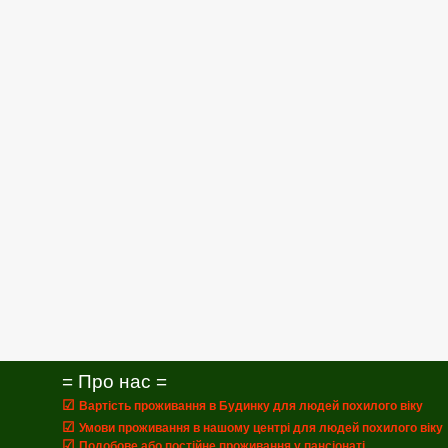
= Про нас =
☑
Вартість проживання в Будинку для людей похилого віку
☑
Умови проживання в нашому центрі для людей похилого віку
☑
Подобове або постійне проживання у пансіонаті