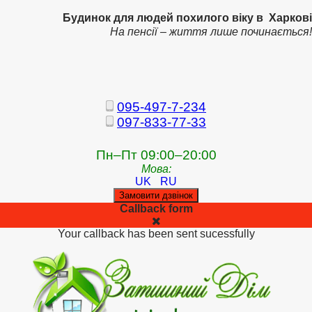
Будинок для людей похилого віку в Харкові
На пенсії – життя лише починається!
095-497-7-234
097-833-77-33
Пн–Пт 09:00–20:00
Мова:
UK
RU
Замовити дзвінок
Callback form
Your callback has been sent sucessfully