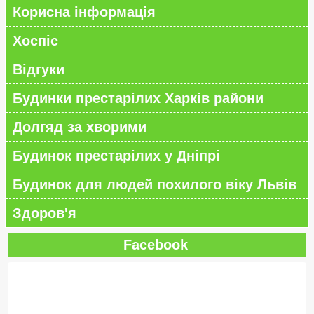
Корисна інформація
Хоспіс
Відгуки
Будинки престарілих Харків райони
Долгяд за хворими
Будинок престарілих у Дніпрі
Будинок для людей похилого віку Львів
Здоров'я
Facebook