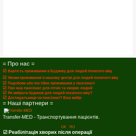
= Про нас =
☑
Вартість проживання в Будинку для людей похилого віку
☑
Умови проживання в нашому центрі для людей похилого віку
☑
Подобове або постійне проживання у пансіонаті
☑
Про наш пансіонат для літніх та хворих людей
☑
Як вибрати будинок для людей похилого віку?
☑
Доглядальниця чи пансіонат? Ваш вибір
= Наші партнери =
Transfer-MED - Транспортування пацієнтів.
UK
RU
☑ Реабілітація хворих після операції