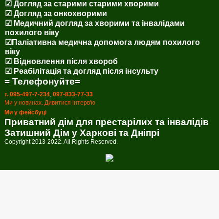
☑ Догляд за старими старими хворими
☑ Догляд за онкохворими
☑ Медичний догляд за хворими та інвалідами
похилого віку
☑Паліативна медична допомога людям похилого
віку
☑ Відновлення після хвороб
☑ Реабілітація та догляд після інсульту
= Телефонуйте=
т. 095-497-7-234
,
097-833-77-33
Ми у новинах. Дивитися інтерв'ю
Ми у фейсбуці
Приватний дім для престарілих та інвалідів
Затишний Дім у Харкові та Дніпрі
Copyright 2013-2022. All Rights Reserved.