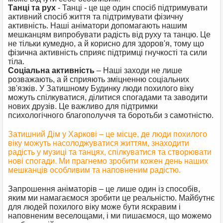
Танці та рух
- Танці - це ще один спосіб підтримувати
активний спосіб життя та підтримувати фізичну
активність. Наші аніматори допомагають нашим
мешканцям випробувати радість від руху та танцю. Це
не тільки кумедно, а й корисно для здоров'я, тому що
фізична активність сприяє підтримці гнучкості та сили
тіла.
Соціальна активність
– Наші заходи не лише
розважають, а й сприяють зміцненню соціальних
зв'язків. У Затишному Будинку люди похилого віку
можуть спілкуватися, ділитися спогадами та заводити
нових друзів. Це важливо для підтримки
психологічного благополуччя та боротьби з самотністю.
Затишний Дім у Харкові – це місце, де люди похилого
віку можуть насолоджуватися життям, знаходити
радість у музиці та танцях, спілкуватися та створювати
нові спогади. Ми прагнемо зробити кожен день наших
мешканців особливим та наповненим радістю.
Запрошення аніматорів – це лише один із способів,
яким ми намагаємося зробити це реальністю. Майбутнє
для людей похилого віку може бути яскравим і
наповненим веселощами, і ми пишаємося, що можемо