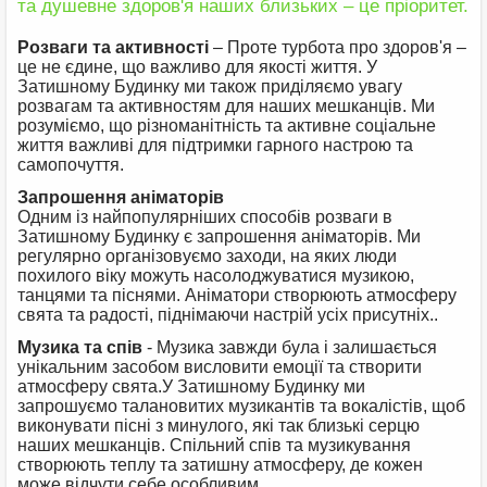
та душевне здоров'я наших близьких – це пріоритет.
Розваги та активності
– Проте турбота про здоров'я –
це не єдине, що важливо для якості життя. У
Затишному Будинку ми також приділяємо увагу
розвагам та активностям для наших мешканців. Ми
розуміємо, що різноманітність та активне соціальне
життя важливі для підтримки гарного настрою та
самопочуття.
Запрошення аніматорів
Одним із найпопулярніших способів розваги в
Затишному Будинку є запрошення аніматорів. Ми
регулярно організовуємо заходи, на яких люди
похилого віку можуть насолоджуватися музикою,
танцями та піснями. Аніматори створюють атмосферу
свята та радості, піднімаючи настрій усіх присутніх..
Музика та спів
- Музика завжди була і залишається
унікальним засобом висловити емоції та створити
атмосферу свята.У Затишному Будинку ми
запрошуємо талановитих музикантів та вокалістів, щоб
виконувати пісні з минулого, які так близькі серцю
наших мешканців. Спільний спів та музикування
створюють теплу та затишну атмосферу, де кожен
може відчути себе особливим.