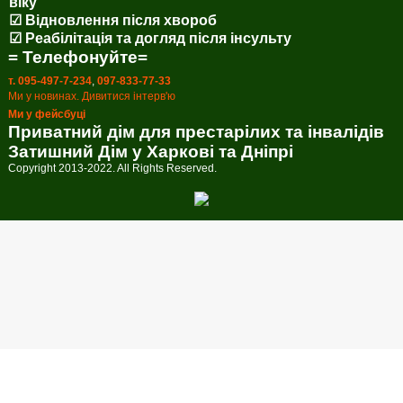
віку
☑ Відновлення після хвороб
☑ Реабілітація та догляд після інсульту
= Телефонуйте=
т. 095-497-7-234
,
097-833-77-33
Ми у новинах. Дивитися інтерв'ю
Ми у фейсбуці
Приватний дім для престарілих та інвалідів
Затишний Дім у Харкові та Дніпрі
Copyright 2013-2022. All Rights Reserved.
Callback form
Provide us with your phone number