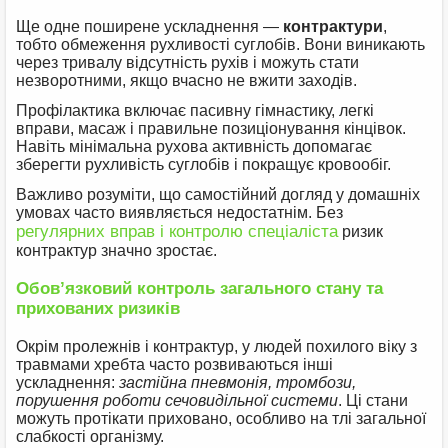
Ще одне поширене ускладнення —
контрактури
,
тобто обмеження рухливості суглобів. Вони виникають
через тривалу відсутність рухів і можуть стати
незворотними, якщо вчасно не вжити заходів.
Профілактика включає пасивну гімнастику, легкі
вправи, масаж і правильне позиціонування кінцівок.
Навіть мінімальна рухова активність допомагає
зберегти рухливість суглобів і покращує кровообіг.
Важливо розуміти, що самостійний догляд у домашніх
умовах часто виявляється недостатнім. Без
регулярних вправ і контролю спеціаліста
ризик
контрактур значно зростає.
Обов’язковий контроль загального стану та
прихованих ризиків
Окрім пролежнів і контрактур, у людей похилого віку з
травмами хребта часто розвиваються інші
ускладнення:
застійна пневмонія, тромбози,
порушення роботи сечовидільної системи
. Ці стани
можуть протікати приховано, особливо на тлі загальної
слабкості організму.