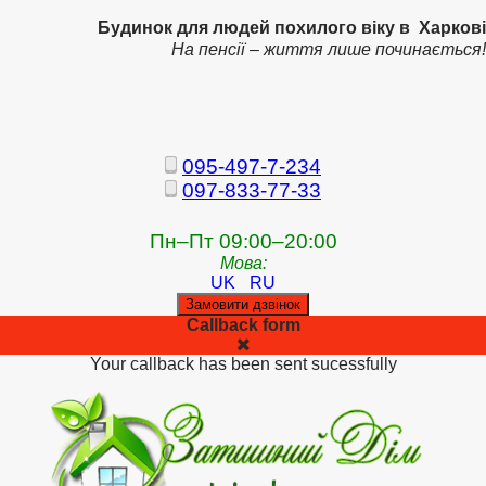
Будинок для людей похилого віку в Харкові
На пенсії – життя лише починається!
095-497-7-234
097-833-77-33
Пн–Пт 09:00–20:00
Мова:
UK
RU
Замовити дзвінок
Callback form
Your callback has been sent sucessfully