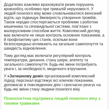
Додатково важливо враховувати ризик порушень
кровообігу, особливо при тривалій нерухомості. У
людей похилого віку може сповільнюватися венозний
відтік, що підвищує ймовірність утворення тромбів.
Також нерідко спостерігаються проблеми з роботою
кишечника та сечовидільної системи, пов’язані з
малорухливим способом життя. Комплексний догляд
має включати не лише контроль основних показників, а
й профілактику цих станів, оскільки вони
безпосередньо впливають на загальне самопочуття та
швидкість відновлення.
Тому догляд має включати регулярний контроль
температури, дихання, стану шкіри, апетиту та
загального самопочуття. Будь-які зміни потребують
уваги і, за необхідності, медичного втручання.
У
«Затишному домі»
організований комплексний
підхід: персонал відстежує всі ключові показники,
допомагає в повсякденних діях і своєчасно реагує на
будь-які зміни стану людини похилого віку.
Психологічна підтримка людей похилого віку з
такими травмами