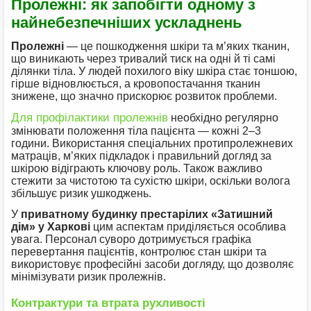
Пролежні: як запобігти одному з
найнебезпечніших ускладнень
Пролежні
— це пошкодження шкіри та м’яких тканин,
що виникають через тривалий тиск на одні й ті самі
ділянки тіла. У людей похилого віку шкіра стає тоншою,
гірше відновлюється, а кровопостачання тканин
знижене, що значно прискорює розвиток проблеми.
Для профілактики пролежнів
необхідно регулярно
змінювати положення тіла пацієнта — кожні 2–3
години. Використання спеціальних протипролежневих
матраців, м’яких підкладок і правильний догляд за
шкірою відіграють ключову роль. Також важливо
стежити за чистотою та сухістю шкіри, оскільки волога
збільшує ризик ушкоджень.
У
приватному будинку престарілих «Затишний
дім» у Харкові
цим аспектам приділяється особлива
увага. Персонал суворо дотримується графіка
перевертання пацієнтів, контролює стан шкіри та
використовує професійні засоби догляду, що дозволяє
мінімізувати ризик пролежнів.
Контрактури та втрата рухливості