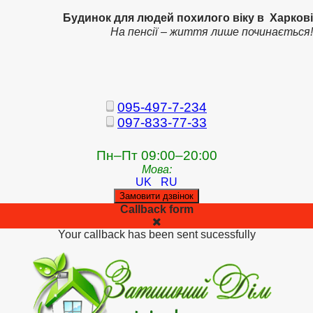
Будинок для людей похилого віку в Харкові
На пенсії – життя лише починається!
095-497-7-234
097-833-77-33
Пн–Пт 09:00–20:00
Мова:
UK
RU
Замовити дзвінок
Callback form
Your callback has been sent sucessfully