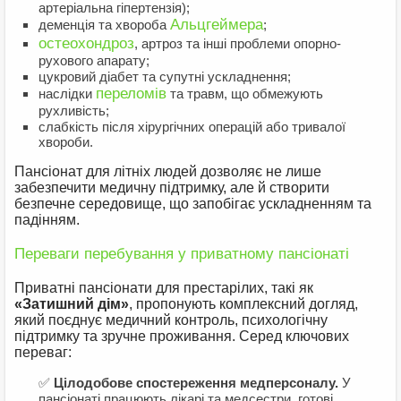
артеріальна гіпертензія);
Альцгеймера
деменція та хвороба
;
остеохондроз
, артроз та інші проблеми опорно-
рухового апарату;
цукровий діабет та супутні ускладнення;
переломів
наслідки
та травм, що обмежують
рухливість;
слабкість після хірургічних операцій або тривалої
хвороби.
Пансіонат для літніх людей дозволяє не лише
забезпечити медичну підтримку, але й створити
безпечне середовище, що запобігає ускладненням та
падінням.
Переваги перебування у приватному пансіонаті
Приватні пансіонати для престарілих, такі як
«Затишний дім»
, пропонують комплексний догляд,
який поєднує медичний контроль, психологічну
підтримку та зручне проживання. Серед ключових
переваг:
✅
Цілодобове спостереження медперсоналу.
У
пансіонаті працюють лікарі та медсестри, готові