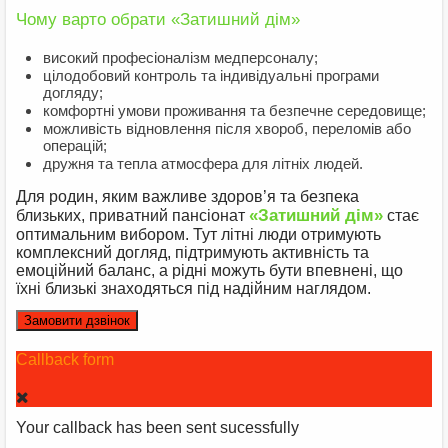
Чому варто обрати «Затишний дім»
високий професіоналізм медперсоналу;
цілодобовий контроль та індивідуальні програми
догляду;
комфортні умови проживання та безпечне середовище;
можливість відновлення після хвороб, переломів або
операцій;
дружня та тепла атмосфера для літніх людей.
Для родин, яким важливе здоров’я та безпека
«Затишний дім»
близьких, приватний пансіонат
стає
оптимальним вибором. Тут літні люди отримують
комплексний догляд, підтримують активність та
емоційний баланс, а рідні можуть бути впевнені, що
їхні близькі знаходяться під надійним наглядом.
Замовити дзвінок
Callback form
Your callback has been sent sucessfully