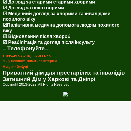
☑ Догляд за старими старими хворими
☑ Догляд за онкохворими
☑ Медичний догляд за хворими та інвалідами
похилого віку
☑Паліативна медична допомога людям похилого
віку
☑ Відновлення після хвороб
☑ Реабілітація та догляд після інсульту
= Телефонуйте=
т. 095-497-7-234
,
097-833-77-33
Ми у новинах. Дивитися інтерв'ю
Ми у фейсбуці
Приватний дім для престарілих та інвалідів
Затишний Дім у Харкові та Дніпрі
Copyright 2013-2022. All Rights Reserved.