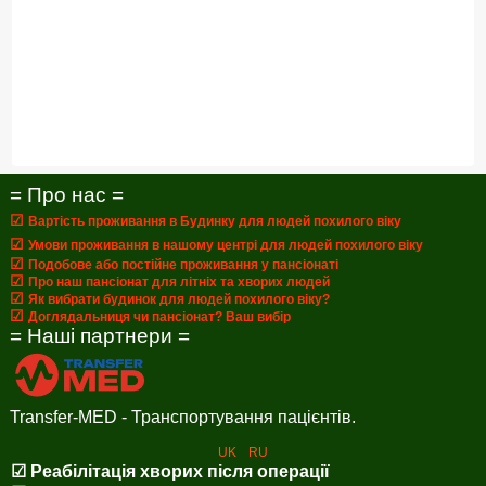
= Про нас =
☑
Вартість проживання в Будинку для людей похилого віку
☑
Умови проживання в нашому центрі для людей похилого віку
☑
Подобове або постійне проживання у пансіонаті
☑
Про наш пансіонат для літніх та хворих людей
☑
Як вибрати будинок для людей похилого віку?
☑
Доглядальниця чи пансіонат? Ваш вибір
= Наші партнери =
Transfer-MED - Транспортування пацієнтів.
UK
RU
☑ Реабілітація хворих після операції