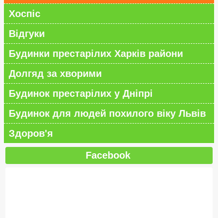
Хоспіс
Відгуки
Будинки престарілих Харків райони
Долгяд за хворими
Будинок престарілих у Дніпрі
Будинок для людей похилого віку Львів
Здоров'я
Facebook