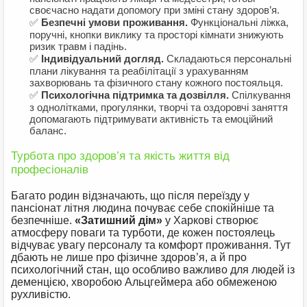
своєчасно надати допомогу при зміні стану здоров’я.
✅
Безпечні умови проживання.
Функціональні ліжка,
поручні, кнопки виклику та просторі кімнати знижують
ризик травм і падінь.
✅
Індивідуальний догляд.
Складаються персональні
плани лікування та реабілітації з урахуванням
захворювань та фізичного стану кожного постояльця.
✅
Психологічна підтримка та дозвілля.
Спілкування
з однолітками, прогулянки, творчі та оздоровчі заняття
допомагають підтримувати активність та емоційний
баланс.
Турбота про здоров’я та якість життя від
професіоналів
Багато родин відзначають, що після переїзду у
пансіонат літня людина почуває себе спокійніше та
безпечніше.
«Затишний дім»
у Харкові створює
атмосферу поваги та турботи, де кожен постоялець
відчуває увагу персоналу та комфорт проживання. Тут
дбають не лише про фізичне здоров’я, а й про
психологічний стан, що особливо важливо для людей із
деменцією, хворобою Альцгеймера або обмеженою
рухливістю.