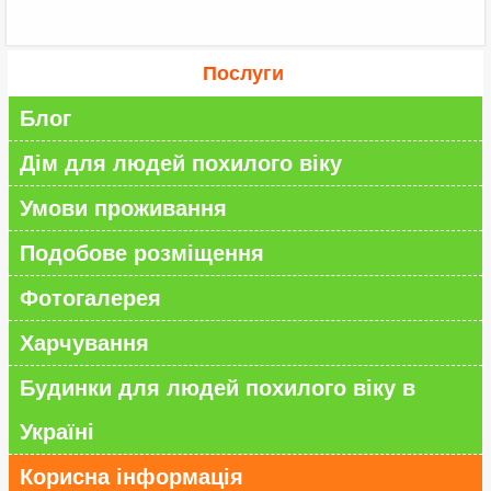
Послуги
Блог
Дім для людей похилого віку
Умови проживання
Подобове розміщення
Фотогалерея
Харчування
Будинки для людей похилого віку в
Україні
Корисна інформація