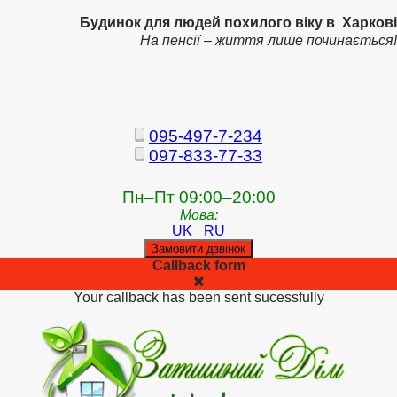
Будинок для людей похилого віку в Харкові
На пенсії – життя лише починається!
095-497-7-234
097-833-77-33
Пн–Пт 09:00–20:00
Мова:
UK
RU
Замовити дзвінок
Callback form
Your callback has been sent sucessfully