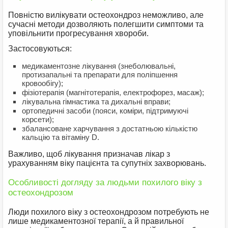
Повністю вилікувати остеохондроз неможливо, але
сучасні методи дозволяють полегшити симптоми та
уповільнити прогресування хвороби.
Застосовуються:
медикаментозне лікування (знеболювальні,
протизапальні та препарати для поліпшення
кровообігу);
фізіотерапія (магнітотерапія, електрофорез, масаж);
лікувальна гімнастика та дихальні вправи;
ортопедичні засоби (пояси, коміри, підтримуючі
корсети);
збалансоване харчування з достатньою кількістю
кальцію та вітаміну D.
Важливо, щоб лікування призначав лікар з
урахуванням віку пацієнта та супутніх захворювань.
Особливості догляду за людьми похилого віку з
остеохондрозом
Люди похилого віку з остеохондрозом потребують не
лише медикаментозної терапії, а й правильної