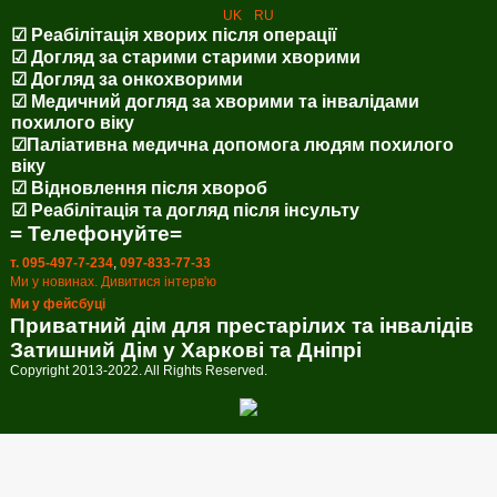
UK
RU
☑ Реабілітація хворих після операції
☑ Догляд за старими старими хворими
☑ Догляд за онкохворими
☑ Медичний догляд за хворими та інвалідами
похилого віку
☑Паліативна медична допомога людям похилого
віку
☑ Відновлення після хвороб
☑ Реабілітація та догляд після інсульту
= Телефонуйте=
т. 095-497-7-234
,
097-833-77-33
Ми у новинах. Дивитися інтерв'ю
Ми у фейсбуці
Приватний дім для престарілих та інвалідів
Затишний Дім у Харкові та Дніпрі
Copyright 2013-2022. All Rights Reserved.