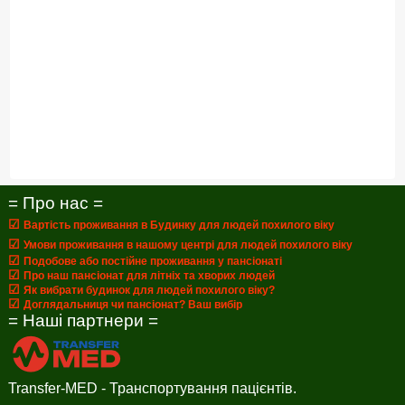
= Про нас =
☑
Вартість проживання в Будинку для людей похилого віку
☑
Умови проживання в нашому центрі для людей похилого віку
☑
Подобове або постійне проживання у пансіонаті
☑
Про наш пансіонат для літніх та хворих людей
☑
Як вибрати будинок для людей похилого віку?
☑
Доглядальниця чи пансіонат? Ваш вибір
= Наші партнери =
Transfer-MED - Транспортування пацієнтів.