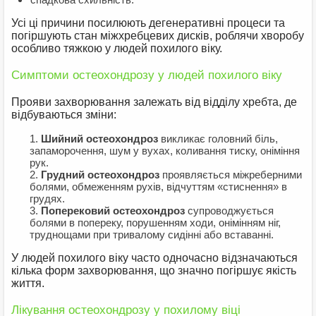
Усі ці причини посилюють дегенеративні процеси та
погіршують стан міжхребцевих дисків, роблячи хворобу
особливо тяжкою у людей похилого віку.
Симптоми остеохондрозу у людей похилого віку
Прояви захворювання залежать від відділу хребта, де
відбуваються зміни:
Шийний остеохондроз
викликає головний біль,
запаморочення, шум у вухах, коливання тиску, оніміння
рук.
Грудний остеохондроз
проявляється міжреберними
болями, обмеженням рухів, відчуттям «стиснення» в
грудях.
Поперековий остеохондроз
супроводжується
болями в попереку, порушенням ходи, онімінням ніг,
труднощами при тривалому сидінні або вставанні.
У людей похилого віку часто одночасно відзначаються
кілька форм захворювання, що значно погіршує якість
життя.
Лікування остеохондрозу у похилому віці