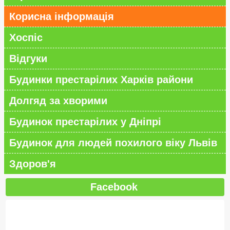
Корисна інформація
Хоспіс
Відгуки
Будинки престарілих Харків райони
Долгяд за хворими
Будинок престарілих у Дніпрі
Будинок для людей похилого віку Львів
Здоров'я
Facebook