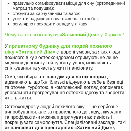
правильно організовувати місце для сну (ортопедичний
матрац та подушка);
стежити за харчуванням та вагою;
уникати надмірних навантажень на хребет;
регулярно проходити огляди у лікаря.
Чому варто розглянути
«Затишний Дім»
у Харкові?
приватному будинку для людей похилого
У
віку
«Затишний Дім»
створені умови, за яких люди
похилого віку з остеохондрозом отримують не лише
медичну допомогу, а й турботу, увагу, можливість
спілкування та участь у житті пансіонату.
Сім’ї, які обирають
наш дім для літніх хворих
,
відзначають, що їхні близькі відчувають себе в безпеці
та оточені турботою, а комплексний догляд допомагає
уповільнити прогресування остеохондрозу та зберегти
якість життя.
Остеохондроз у людей похилого віку — це серйозне
випробування, але за правильного догляду, лікування
та профілактики можна підтримувати активність і
покращувати самопочуття. Спеціалізовані заклади, такі
як
пансіонат для престарілих «Затишний Дім»
у