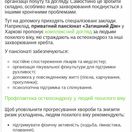
організації побуту та догляду. Самостійно це зробити
складно, особливо якщо захворювання поєднується з
іншими хронічними проблемами.
Тут на допомогу приходять спеціалізовані заклади.
Наприклад,
приватний пансіонат «Затишний Дім»
у
комплексний догляд
Харкові пропонує
за людьми
похилого віку, які страждають на остеохондроз та інші
захворювання хребта.
У пансіонаті забезпечуються:
постійне спостереження лікарів та медсестер;
організація лікувальної фізкультури для підтримки
рухливості;
допомога у повсякденному житті (гігієна, харчування,
прогулянки);
психологічна підтримка та спілкування.
Профілактика остеохондрозу у людей похилого віку
Щоб уповільнити прогресування хвороби та знизити
ризик ускладнень, людям похилого віку рекомендують:
підтримувати фізичну активність (ходьба, гімнастика,
плавання);