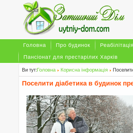
Головна
Про будинок
Реабілітаці
Пансіонат для престарілих Харків
Головна
Корисна інформація
Ви тут:
Поселити
Поселити діабетика в будинок пр