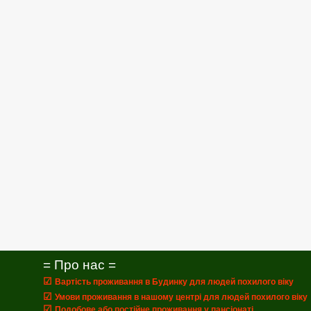
= Про нас =
☑
Вартість проживання в Будинку для людей похилого віку
☑
Умови проживання в нашому центрі для людей похилого віку
☑
Подобове або постійне проживання у пансіонаті