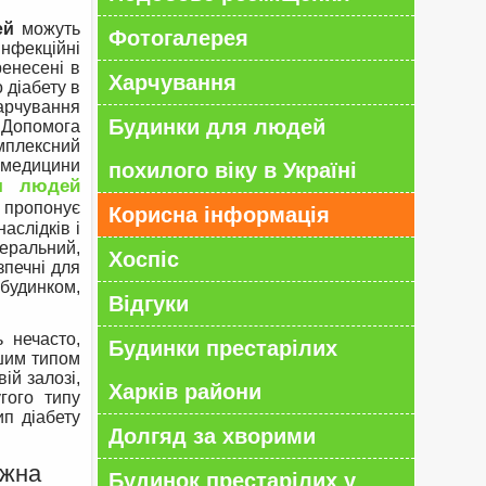
ей
можуть
Фотогалерея
нфекційні
ренесені в
Харчування
 діабету в
арчування
Будинки для людей
Допомога
мплексний
і медицини
похилого віку в Україні
я людей
пропонує
Корисна інформація
аслідків і
неральний,
Хоспіс
зпечні для
будинком,
Відгуки
 нечасто,
Будинки престарілих
ршим типом
ій залозі,
Харків райони
гого типу
ип діабету
Долгяд за хворими
ожна
Будинок престарілих у