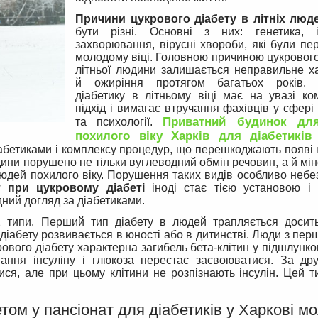
Причини цукрового діабету в літніх люд
бути різні. Основні з них: генетика, і
захворювання, вірусні хвороби, які були пе
молодому віці. Головною причиною цукрового
літньої людини залишається неправильне х
й ожиріння протягом багатьох років. 
діабетику в літньому віці має на увазі ко
підхід і вимагає втручання фахівців у сфер
Приватний будинок дл
та психології.
похилого віку Харків для діабетиків
іабетиками і комплексу процедур, що перешкоджають появі н
юдини порушено не тільки вуглеводний обмін речовин, а й мі
людей похилого віку. Порушення таких видів особливо небе
 при цукровому діабеті
іноді стає тією установою і 
ний догляд за діабетиками.
 типи. Перший тип діабету в людей трапляється досить
 діабету розвивається в юності або в дитинстві. Люди з пе
рового діабету характерна загибель бета-клітин у підшлунков
ання інсуліну і глюкоза перестає засвоюватися. За дру
ися, але при цьому клітини не розпізнають інсулін. Цей т
етом у пансіонат для діабетиків у Харкові м