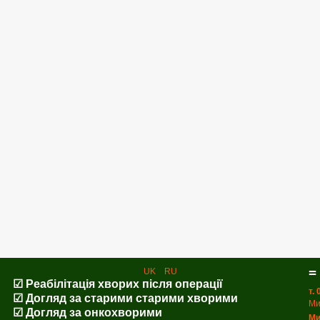
=
UK
RU
☑ Реабілітація хворих після операції
т.
☑ Догляд за старими старими хворими
Ми
☑ Догляд за онкохворими
Ми