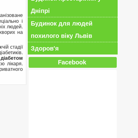
Дніпрі
анізоване
ціально і
Будинок для людей
ніх людей.
 хворих на
похилого віку Львів
чій стадії
Здоров'я
іабетиків.
 діабетом
Facebook
єю лікаря.
риватного