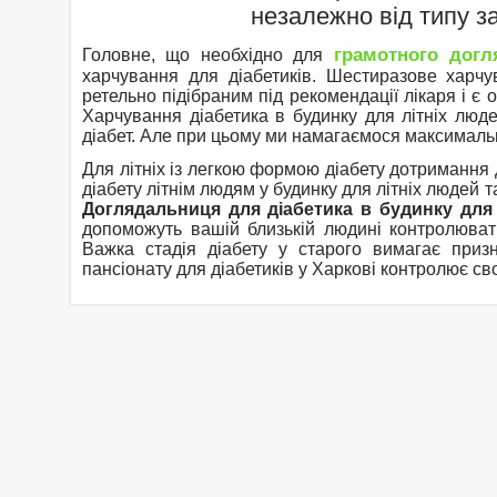
незалежно від типу з
грамотного догл
Головне, що необхідно для
харчування для діабетиків. Шестиразове харчу
ретельно підібраним під рекомендації лікаря і є 
Харчування діабетика в будинку для літніх люд
діабет. Але при цьому ми намагаємося максимальн
Для літніх із легкою формою діабету дотримання д
діабету літнім людям у будинку для літніх людей 
Доглядальниця для діабетика в будинку для 
допоможуть вашій близькій людині контролювати
Важка стадія діабету у старого вимагає призн
пансіонату для діабетиків у Харкові контролює св