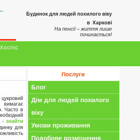
–
Будинок для людей похилого віку
в Харкові
На пенсії – життя лише
починається!
Хоспіс
Послуги
Блог
 цукровий
Дім для людей похилого
 вимагає
ю. Часто в
віку
еобхідний
знайти
а -
Умови проживання
удинку для
ожливість
Подобове розміщення