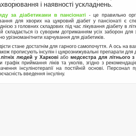
ахворювання і наявності ускладнень.
яду за діабетиками в пансіонаті
- це правильно орг
вання для хворих на цукровий діабет у пансіонаті є спе
однією з головних складових під час лікування діабету в літ
ей складається із суворим дотриманням усіх заборон для
о урізноманітнити харчування для діабетиків.
ієти стане достатнім для гарного самопочуття. А ось на важ
також прописують інсулін і цукрознижувальні препарати для д
літніх людей у Харкові
або
медсестра для літнього з
 графік приймання ліків та уколів, згідно з рекомендаці
ачення інсулінотерапії на постійній основі. Персонал п
оєчасність введення інсуліну.