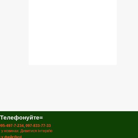
 Телефонуйте=
 095-497-7-234
,
097-833-77-33
 у новинах. Дивитися інтерв'ю
 у фейсбуці