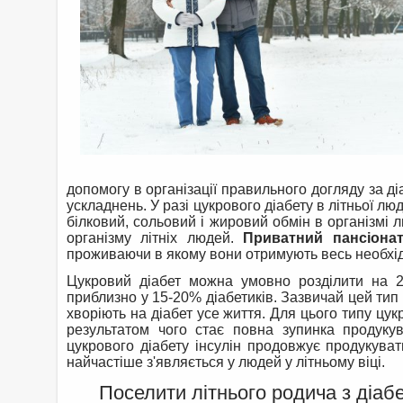
допомогу в організації правильного догляду за д
ускладнень. У разі цукрового діабету в літньої л
білковий, сольовий і жировий обмін в організмі 
організму літніх людей.
Приватний пансіонат
проживаючи в якому вони отримують весь необхід
Цукровий діабет можна умовно розділити на 2
приблизно у 15-20% діабетиків. Зазвичай цей тип
хворіють на діабет усе життя. Для цього типу цук
результатом чого стає повна зупинка продукув
цукрового діабету інсулін продовжує продукуват
найчастіше з'являється у людей у літньому віці.
Поселити літнього родича з діаб