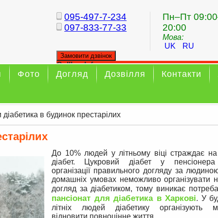
095-497-7-234
Пн–Пт 09:00
097-833-77-33
20:00
Мова:
UK
RU
Замовити дзвінок
Callback form
я
Фото
Догляд
Дозвілля
Контакти
Your callback has been sent sucessfully
 діабетика в будинок престарілих
естарілих
До 10% людей у літньому віці страждає на
діабет. Цукровий діабет у пенсіонера
організації правильного догляду за людино
домашніх умовах неможливо організувати н
догляд за діабетиком, тому виникає потреб
пансіонат для діабетика в Харкові
. У б
літніх людей діабетику організують м
відновити повноцінне життя.