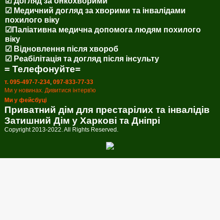
☑ Догляд за онкохворими
☑ Медичний догляд за хворими та інвалідами
похилого віку
☑Паліативна медична допомога людям похилого
віку
☑ Відновлення після хвороб
☑ Реабілітація та догляд після інсульту
= Телефонуйте=
т. 095-497-7-234
,
097-833-77-33
Ми у новинах. Дивитися інтерв'ю
Ми у фейсбуці
Приватний дім для престарілих та інвалідів
Затишний Дім у Харкові та Дніпрі
Copyright 2013-2022. All Rights Reserved.