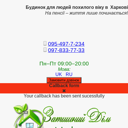
Будинок для людей похилого віку в Харкові
На пенсії – життя лише починається!
095-497-7-234
097-833-77-33
Пн–Пт 09:00–20:00
Мова:
UK
RU
Замовити дзвінок
Callback form
Your callback has been sent sucessfully