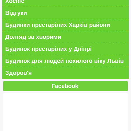
Хоспіс
Відгуки
Будинки престарілих Харків райони
Долгяд за хворими
Будинок престарілих у Дніпрі
Будинок для людей похилого віку Львів
Здоров'я
Facebook