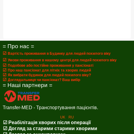
= Про нас =
☑
Вартість проживання в Будинку для людей похилого віку
☑
Умови проживання в нашому центрі для людей похилого віку
☑
Подобове або постійне проживання у пансіонаті
☑
Про наш пансіонат для літніх та хворих людей
☑
Як вибрати будинок для людей похилого віку?
☑
Доглядальниця чи пансіонат? Ваш вибір
= Наші партнери =
Transfer-MED - Транспортування пацієнтів.
UK
RU
☑ Реабілітація хворих після операції
☑ Догляд за старими старими хворими