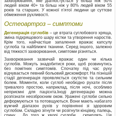
захворювання, яке діагностується у більш ніж 50%
людей віком 40+ та більш ніж у 80% людей віком 55
років та старших. У кожної п'ятої людини це суттєве
обмеження рухливості.
Остеоартроз – симптоми
Дегенерація суглобів
– це втрата суглобового хряща,
зміна підхрящового шару кістки та утворення наростів.
Крім того, найчастіше запалення вражає капсулу
суглоба та найближчі тканини. Серед іншого, залежно
від тяжкості захворювання, симптоми різняться.
Захворювання зазвичай вражає один чи кілька
суглобів. Можуть знадобитися роки, щоб розвинутись
без помітних симптомів. Спочатку під час руху
відчувається певний больовий дискомфорт. На пізнішій
стадії дегенерація проявляється скутістю та сильним
болем. Моменти, коли суглоб необхідно рухати після
тривалого простою, наприклад, після ночі, особливо
неприємні для пацієнта.Іноді дегенерацію можна
розпізнати неозброєним оком. Уражені суглоби сильно
деформуються та потовщуються. Вони мають набагато
вужчий діапазон рухів у порівнянні зі здоровим
суглобом. Складно зігнути чи розігнути кінцівку, палець,
спину… До того ж хворі суглоби… скриплять. Це