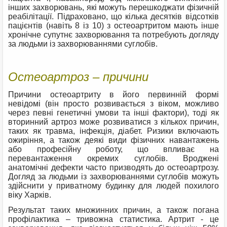
інших захворювань, які можуть перешкоджати фізичній
реабілітації. Підраховано, що кілька десятків відсотків
пацієнтів (навіть 8 із 10) з остеоартритом мають інше
хронічне супутнє захворювання та потребують догляду
за людьми із захворюваннями суглобів.
Остеоартроз – причини
Причини остеоартриту в його первинній формі
невідомі (він просто розвивається з віком, можливо
через певні генетичні умови та інші фактори), тоді як
вторинний артроз може розвиватися з кількох причин,
таких як травма, інфекція, діабет. Ризики включають
ожиріння, а також деякі види фізичних навантажень
або професійну роботу, що впливає на
перевантаження окремих суглобів. Вроджені
анатомічні дефекти часто призводять до остеоартрозу.
Догляд за людьми із захворюваннями суглобів можуть
здійснити у приватному будинку для людей похилого
віку Харків.
Результат таких множинних причин, а також погана
профілактика – тривожна статистика. Артрит - це