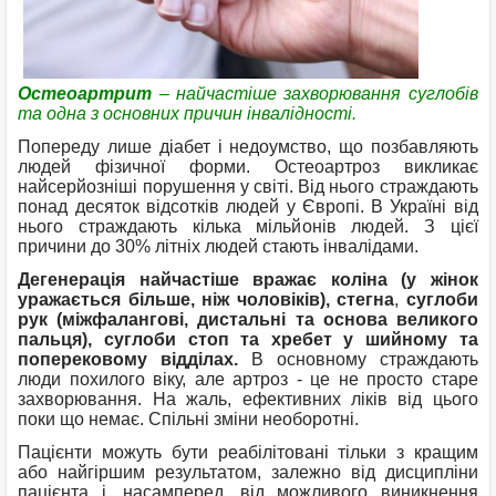
Остеоартрит
– найчастіше захворювання суглобів
та одна з основних причин інвалідності.
Попереду лише діабет і недоумство, що позбавляють
людей фізичної форми. Остеоартроз викликає
найсерйозніші порушення у світі. Від нього страждають
понад десяток відсотків людей у ​​Європі. В Україні від
нього страждають кілька мільйонів людей. З цієї
причини до 30% літніх людей стають інвалідами.
Дегенерація найчастіше вражає коліна (у жінок
уражається більше, ніж чоловіків), стегна
,
суглоби
рук (міжфалангові, дистальні та основа великого
пальця), суглоби стоп та хребет у шийному та
поперековому відділах.
В основному страждають
люди похилого віку, але артроз - це не просто старе
захворювання. На жаль, ефективних ліків від цього
поки що немає. Спільні зміни необоротні.
Пацієнти можуть бути реабілітовані тільки з кращим
або найгіршим результатом, залежно від дисципліни
пацієнта і, насамперед, від можливого виникнення