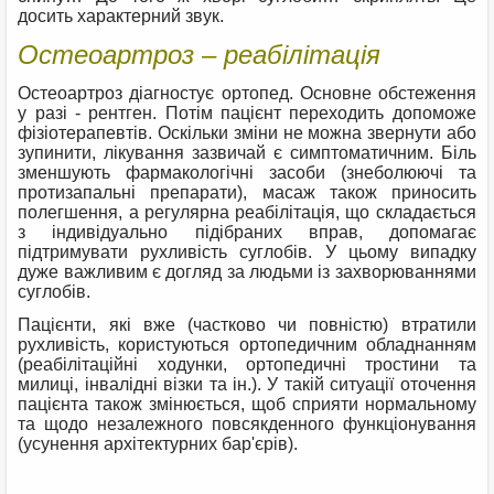
досить характерний звук.
Остеоартроз – реабілітація
Остеоартроз діагностує ортопед. Основне обстеження
у разі - рентген. Потім пацієнт переходить допоможе
фізіотерапевтів. Оскільки зміни не можна звернути або
зупинити, лікування зазвичай є симптоматичним. Біль
зменшують фармакологічні засоби (знеболюючі та
протизапальні препарати), масаж також приносить
полегшення, а регулярна реабілітація, що складається
з індивідуально підібраних вправ, допомагає
підтримувати рухливість суглобів. У цьому випадку
дуже важливим є догляд за людьми із захворюваннями
суглобів.
Пацієнти, які вже (частково чи повністю) втратили
рухливість, користуються ортопедичним обладнанням
(реабілітаційні ходунки, ортопедичні тростини та
милиці, інвалідні візки та ін.). У такій ситуації оточення
пацієнта також змінюється, щоб сприяти нормальному
та щодо незалежного повсякденного функціонування
(усунення архітектурних бар'єрів).