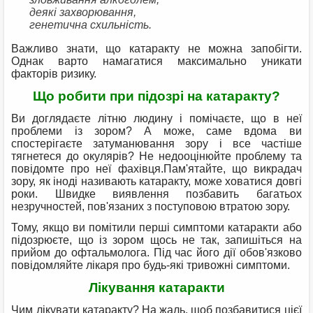
деякі захворювання,
генетична схильність.
Важливо знати, що катаракту не можна запобігти.
Однак варто намагатися максимально уникати
факторів ризику.
Що робити при підозрі на катаракту?
Ви доглядаєте літню людину і помічаєте, що в неї
проблеми із зором? А може, саме вдома ви
спостерігаєте затуманювання зору і все частіше
тягнетеся до окулярів? Не недооцінюйте проблему та
повідомте про неї фахівця.Пам'ятайте, що викрадач
зору, як іноді називають катаракту, може ховатися довгі
роки. Швидке виявлення позбавить багатьох
незручностей, пов'язаних з поступовою втратою зору.
Тому, якщо ви помітили перші симптоми катаракти або
підозрюєте, що із зором щось не так, запишіться на
прийом до офтальмолога. Під час його дії обов'язково
повідомляйте лікаря про будь-які тривожні симптоми.
Лікування катаракти
Чим лікувати катаракту? На жаль, щоб позбавитися цієї