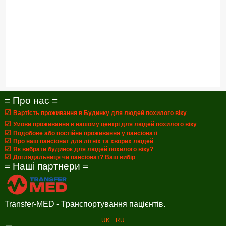
= Про нас =
☑
Вартість проживання в Будинку для людей похилого віку
☑
Умови проживання в нашому центрі для людей похилого віку
☑
Подобове або постійне проживання у пансіонаті
☑
Про наш пансіонат для літніх та хворих людей
☑
Як вибрати будинок для людей похилого віку?
☑
Доглядальниця чи пансіонат? Ваш вибір
= Наші партнери =
Transfer-MED - Транспортування пацієнтів.
UK
RU