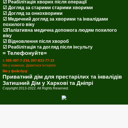
☑ Реабілітація хворих після операції
☑ Догляд за старими старими хворими
☑ Догляд за онкохворими
☑ Медичний догляд за хворими та інвалідами
похилого віку
☑Паліативна медична допомога людям похилого
віку
☑ Відновлення після хвороб
☑ Реабілітація та догляд після інсульту
= Телефонуйте=
т. 095-497-7-234
,
097-833-77-33
Ми у новинах. Дивитися інтерв'ю
Ми у фейсбуці
Приватний дім для престарілих та інвалідів
Затишний Дім у Харкові та Дніпрі
Copyright 2013-2022. All Rights Reserved.