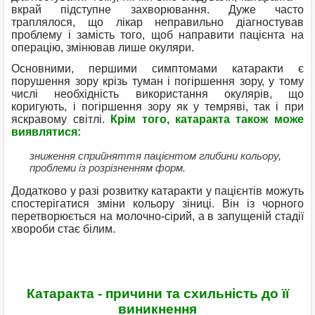
вкрай підступне захворювання. Дуже часто
траплялося, що лікар неправильно діагностував
проблему і замість того, щоб направити пацієнта на
операцію, змінював лише окуляри.
Основними, першими симптомами катаракти є
порушення зору крізь туман і погіршення зору, у тому
числі необхідність використання окулярів, що
коригують, і погіршення зору як у темряві, так і при
яскравому світлі.
Крім того, катаракта також може
виявлятися:
зниження сприйняття пацієнтом глибини кольору,
проблеми із розрізненням форм.
Додатково у разі розвитку катаракти у пацієнтів можуть
спостерігатися зміни кольору зіниці. Він із чорного
перетворюється на молочно-сірий, а в запущеній стадії
хвороби стає білим.
Катаракта - причини та схильність до її
виникнення