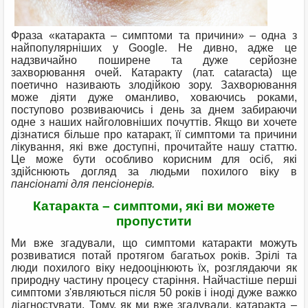
Фраза «катаракта – симптоми та причини» – одна з
найпопулярніших у Google. Не дивно, адже це
надзвичайно поширене та дуже серйозне
захворювання очей. Катаракту (лат. cataracta) ще
поетично називають злодійкою зору. Захворювання
може діяти дуже оманливо, ховаючись роками,
поступово розвиваючись і день за днем ​​забираючи
одне з наших найголовніших почуттів. Якщо ви хочете
дізнатися більше про катаракт, її симптоми та причини
лікування, які вже доступні, прочитайте нашу статтю.
Це може бути особливо корисним для осіб, які
здійснюють догляд за людьми похилого віку в
пансіонаті для пенсіонерів.
Катаракта – симптоми, які ви можете
пропустити
Ми вже згадували, що симптоми катаракти можуть
розвиватися потай протягом багатьох років. Зрілі та
люди похилого віку недооцінюють їх, розглядаючи як
природну частину процесу старіння. Найчастіше перші
симптоми з'являються після 50 років і іноді дуже важко
діагностувати. Тому, як ми вже згадували, катаракта –