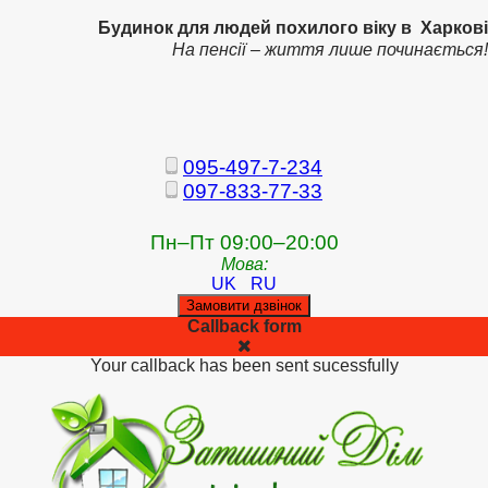
Будинок для людей похилого віку в Харкові
На пенсії – життя лише починається!
095-497-7-234
097-833-77-33
Пн–Пт 09:00–20:00
Мова:
UK
RU
Замовити дзвінок
Callback form
Your callback has been sent sucessfully