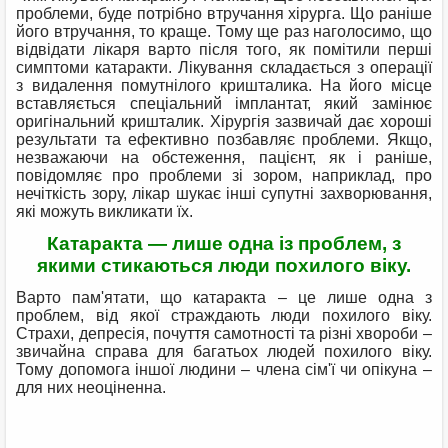
проблеми, буде потрібно втручання хірурга. Що раніше
його втручання, то краще. Тому ще раз наголосимо, що
відвідати лікаря варто після того, як помітили перші
симптоми катаракти. Лікування складається з операції
з видалення помутнілого кришталика. На його місце
вставляється спеціальний імплантат, який замінює
оригінальний кришталик. Хірургія зазвичай дає хороші
результати та ефективно позбавляє проблеми. Якщо,
незважаючи на обстеження, пацієнт, як і раніше,
повідомляє про проблеми зі зором, наприклад, про
нечіткість зору, лікар шукає інші супутні захворювання,
які можуть викликати їх.
Катаракта — лише одна із проблем, з
якими стикаються люди похилого віку.
Варто пам'ятати, що катаракта – це лише одна з
проблем, від якої страждають люди похилого віку.
Страхи, депресія, почуття самотності та різні хвороби –
звичайна справа для багатьох людей похилого віку.
Тому допомога іншої людини – члена сім'ї чи опікуна –
для них неоціненна.