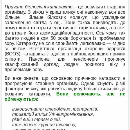
Причини біологічні катаракти
– це результат старіння
організму. З віком у кришталику очі накопичується все
більше і більше білкових молекул, що ускладнює
заломлення світла в оці. Вони також призводять до
помутніння та втрати еластичності кришталика, а отже,
до втрати його акомодаційної здатності. Ось чому так
багато людей віком 50 років борються із проблемами
зору. Катаракту не слід сприймати легковажно — згідно
зі звітом Всесвітньої організації охорони здоров'я
(ВООЗ), катаракта є однією з найпоширеніших причин
сліпоти. Пансіонат для пенсіонерів пропонує
кваліфікований догляд людям похилого віку з
проблемами зору.
Ви вже знаєте, що основною причиною катаракти є
прогресуюче старіння організму. Однак існують різні
фактори ризику, які роблять людину більш схильною до
розвитку катаракти.
Вони включають, але не
обмежуються:
використання стероїдних препаратів,
тривалий вплив УФ-випромінювання,
різні види травм очей,
інтенсивне куріння тютюну,
зловживання алкоголем,