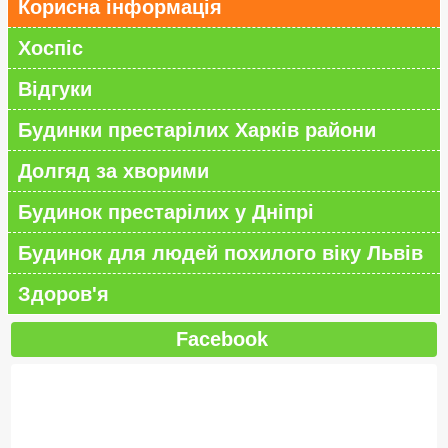
Корисна інформація
Хоспіс
Відгуки
Будинки престарілих Харків райони
Долгяд за хворими
Будинок престарілих у Дніпрі
Будинок для людей похилого віку Львів
Здоров'я
Facebook