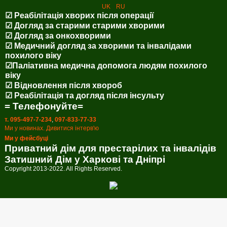
UK
RU
☑ Реабілітація хворих після операції
☑ Догляд за старими старими хворими
☑ Догляд за онкохворими
☑ Медичний догляд за хворими та інвалідами
похилого віку
☑Паліативна медична допомога людям похилого
віку
☑ Відновлення після хвороб
☑ Реабілітація та догляд після інсульту
= Телефонуйте=
т. 095-497-7-234
,
097-833-77-33
Ми у новинах. Дивитися інтерв'ю
Ми у фейсбуці
Приватний дім для престарілих та інвалідів
Затишний Дім у Харкові та Дніпрі
Copyright 2013-2022. All Rights Reserved.