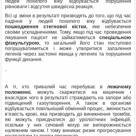
людей похилого віку відбувається порушення
рівноваги і відсутня швидкісна реакція.
Всі ці зміни в результаті призводять до того, що під час
падіння у людей похилого віку відбувається
пошкодження стегнової кістки,
яке небезпечне
своїми ускладненнями. Тому, якщо під час проведення
лікування пацієнт не займатиметься
спеціальною
фізкультурою,
то загальний його стан поступово
погіршуватиметься і може утворитися запалення
легенів через застояні явища у легенях та порушення
функції дихання.
А ті, хто тривалий час перебуває в
лежачому
положенні
, можуть скаржитися на кишечник і
внаслідок чого в результаті страждають на запори або
підвищений газоутворення. А також в організмі
відбувається повільніший обмінний процес, змінюється
в'язкість крові, яка призводить до виникнення тромбів,
які можуть приєднатися до урологічних інфекцій,
оскільки у них сечовий міхур не випорожнюється
належним чином. І тому виникає ризик прогресування
контрактури та появи пролежнів.