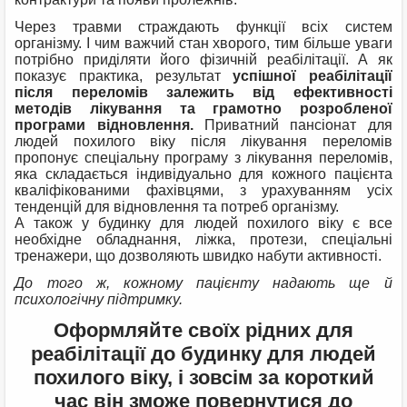
Через травми страждають функції всіх систем
організму. І чим важчий стан хворого, тим більше уваги
потрібно приділяти його фізичній реабілітації. А як
показує практика, результат
успішної реабілітації
після переломів залежить від ефективності
методів лікування та грамотно розробленої
програми відновлення.
Приватний пансіонат для
людей похилого віку після лікування переломів
пропонує спеціальну програму з лікування переломів,
яка складається індивідуально для кожного пацієнта
кваліфікованими фахівцями, з урахуванням усіх
тенденцій для відновлення та потреб організму.
А також у будинку для людей похилого віку є все
необхідне обладнання, ліжка, протези, спеціальні
тренажери, що дозволяють швидко набути активності.
До того ж, кожному пацієнту надають ще й
психологічну підтримку.
Оформляйте своїх рідних для
реабілітації до будинку для людей
похилого віку, і зовсім за короткий
час він зможе повернутися до