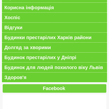
Корисна інформація
Хоспіс
Відгуки
Будинки престарілих Харків райони
Долгяд за хворими
Будинок престарілих у Дніпрі
Будинок для людей похилого віку Львів
Здоров'я
Facebook