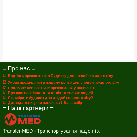
= Про нас =
☑
Вартість проживання в Будинку для людей похилого віку
☑
Умови проживання в нашому центрі для людей похилого віку
☑
Подобове або постійне проживання у пансіонаті
☑
Про наш пансіонат для літніх та хворих людей
☑
Як вибрати будинок для людей похилого віку?
☑
Доглядальниця чи пансіонат? Ваш вибір
= Наші партнери =
Transfer-MED - Транспортування пацієнтів.