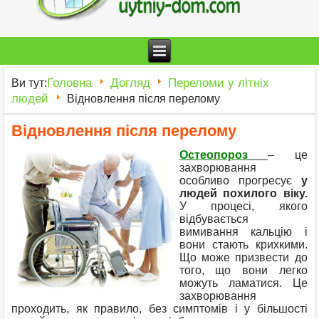
Головна
Догляд
Переломи у літніх
Ви тут:
людей
Відновлення після перелому
Відновлення після перелому
Остеопороз
– це
захворювання
особливо прогресує
у
людей похилого віку.
У процесі, якого
відбувається
вимивання кальцію і
вони стають крихкими.
Що може призвести до
того, що вони легко
можуть ламатися. Це
захворювання
проходить, як правило, без симптомів і у більшості