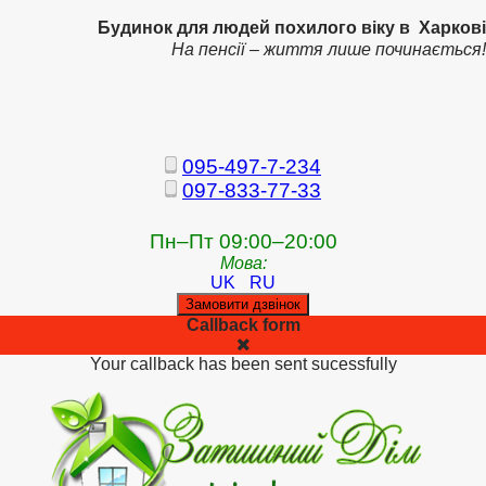
Будинок для людей похилого віку в Харкові
На пенсії – життя лише починається!
095-497-7-234
097-833-77-33
Пн–Пт 09:00–20:00
Мова:
UK
RU
Замовити дзвінок
Callback form
Your callback has been sent sucessfully