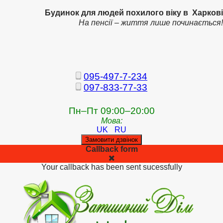
Будинок для людей похилого віку в Харкові
На пенсії – життя лише починається!
095-497-7-234
097-833-77-33
Пн–Пт 09:00–20:00
Мова:
UK
RU
Замовити дзвінок
Callback form
Your callback has been sent sucessfully