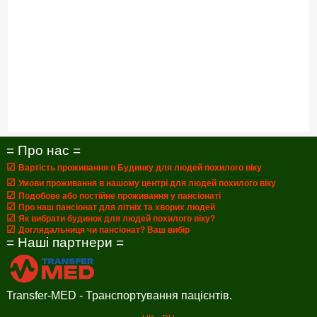
= Про нас =
☑
Вартість проживання в Будинку для людей похилого віку
☑
Умови проживання в нашому центрі для людей похилого віку
☑
Подобове або постійне проживання у пансіонаті
☑
Про наш пансіонат для літніх та хворих людей
☑
Як вибрати будинок для людей похилого віку?
☑
Доглядальниця чи пансіонат? Ваш вибір
= Наші партнери =
Transfer-MED - Транспортування пацієнтів.