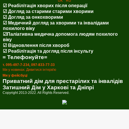
UK
RU
☑ Реабілітація хворих після операції
☑ Догляд за старими старими хворими
☑ Догляд за онкохворими
☑ Медичний догляд за хворими та інвалідами
похилого віку
☑Паліативна медична допомога людям похилого
віку
☑ Відновлення після хвороб
☑ Реабілітація та догляд після інсульту
= Телефонуйте=
т. 095-497-7-234
,
097-833-77-33
Ми у новинах. Дивитися інтерв'ю
Ми у фейсбуці
Приватний дім для престарілих та інвалідів
Затишний Дім у Харкові та Дніпрі
Copyright 2013-2022. All Rights Reserved.