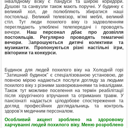
інвалідному візку є пандуси та широкі коридори.
Душові та санвузли також мають поручні. У будинку є
великий хол, де полюбляють збиратися наші
постояльці. Великий телевізор, м'які меблі, великий
стіл. Тут люди похилого віку із задоволенням
переглядають улюблені телепередачі і проводять
вечори.
Наш персонал дбає про дозвілля
постояльців. Регулярно проводять тематичні
вечори.
З
апрошуються дитячі колективи та
музиканти. Пропонуються різні настільні ігри,
вікторини та конкурси.
Будинок для людей похилого віку на Холодній горі
"Затишний будинок" є спеціалізованою установою, де
повною мірою надаються послуги догляду за людьми
похилого віку з різними захворюваннями та інвалідами.
Також тут можливе поселення на термін реабілітації
після хірургічного втручання та отриманих травм. У
пансіонаті надається цілодобове спостереження та
догляд професійних доглядальниць та контроль
здоров'я медичним персоналом.
Особливий акцент зроблено на здоровому
харчуванні людей похилого віку. Меню розроблено