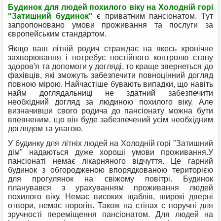
Будинок для людей похилого віку на Холодній горі
"Затишний будинок"
є приватним пансіонатом. Тут
запропоновано умови проживання та послуги за
європейським стандартом.
Якщо ваш літній родич страждає на якесь хронічне
захворювання і потребує постійного контролю стану
здоров'я та допомоги у догляді, то краще звернеться до
фахівців, які зможуть забезпечити повноцінний догляд
повною мірою. Найчастіше бувають випадки, що навіть
найм доглядальниці не здатний забезпечити
необхідний догляд за людиною похилого віку. Але
визначивши свого родича до пансіонату можна бути
впевненим, що він буде забезпечений усім необхідним
доглядом та увагою.
У будинку для літніх людей на Холодній горі "Затишний
дім" надаються дуже хороші умови проживання.У
пансіонаті немає лікарняного відчуття. Це гарний
будинок з обгородженою впорядкованою територією
для прогулянок на свіжому повітрі. Будинок
планувався з урахуванням проживання людей
похилого віку. Немає високих щаблів, широкі дверні
отвори, немає порогів. Також на стінах є поручні для
зручності переміщення пансіонатом. Для людей на