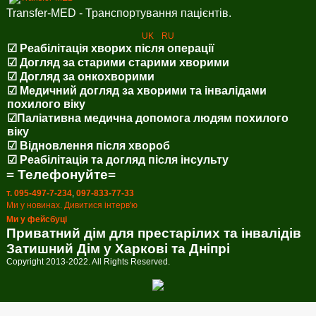
Transfer-MED - Транспортування пацієнтів.
UK
RU
☑ Реабілітація хворих після операції
☑ Догляд за старими старими хворими
☑ Догляд за онкохворими
☑ Медичний догляд за хворими та інвалідами
похилого віку
☑Паліативна медична допомога людям похилого
віку
☑ Відновлення після хвороб
☑ Реабілітація та догляд після інсульту
= Телефонуйте=
т. 095-497-7-234
,
097-833-77-33
Ми у новинах. Дивитися інтерв'ю
Ми у фейсбуці
Приватний дім для престарілих та інвалідів
Затишний Дім у Харкові та Дніпрі
Copyright 2013-2022. All Rights Reserved.