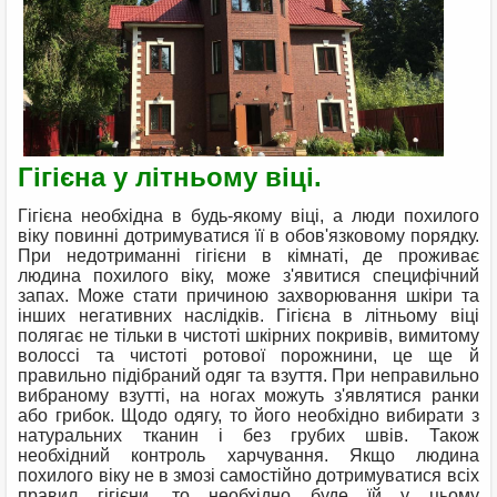
Гігієна у літньому віці.
Гігієна необхідна в будь-якому віці, а люди похилого
віку повинні дотримуватися її в обов'язковому порядку.
При недотриманні гігієни в кімнаті, де проживає
людина похилого віку, може з'явитися специфічний
запах. Може стати причиною захворювання шкіри та
інших негативних наслідків. Гігієна в літньому віці
полягає не тільки в чистоті шкірних покривів, вимитому
волоссі та чистоті ротової порожнини, це ще й
правильно підібраний одяг та взуття. При неправильно
вибраному взутті, на ногах можуть з'являтися ранки
або грибок. Щодо одягу, то його необхідно вибирати з
натуральних тканин і без грубих швів. Також
необхідний контроль харчування. Якщо людина
похилого віку не в змозі самостійно дотримуватися всіх
правил гігієни, то необхідно буде їй у цьому