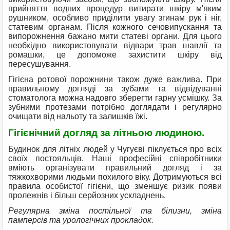
прийняття водних процедур витирати шкіру м'яким
рушником, особливо приділити увагу згинам рук і ніг,
статевим органам. Після кожного сечовипускання та
випорожнення бажано мити статеві органи. Для цього
необхідно використовувати відвари трав шавлії та
ромашки, це допоможе захистити шкіру від
пересушування.
Гігієна ротової порожнини також дуже важлива. При
правильному догляді за зубами та відвідуванні
стоматолога можна надовго зберегти гарну усмішку. За
зубними протезами потрібно доглядати і регулярно
очищати від нальоту та залишків їжі.
Гігієнічний догляд за літньою людиною.
Будинок для літніх людей у ​​Чугуєві піклується про всіх
своїх постояльців. Наші професійні співробітники
вміють організувати правильний догляд і за
тяжкохворими людьми похилого віку. Дотримуються всі
правила особистої гігієни, що зменшує ризик появи
пролежнів і більш серйозних ускладнень.
Регулярна зміна постільної та білизни, зміна
памперсів та урологічних прокладок.