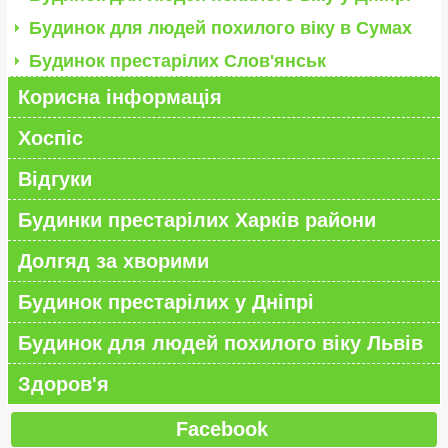
Будинок для людей похилого віку в Сумах
Будинок престарілих Слов'янськ
Корисна інформація
Хоспіс
Відгуки
Будинки престарілих Харків райони
Долгяд за хворими
Будинок престарілих у Дніпрі
Будинок для людей похилого віку Львів
Здоров'я
Facebook