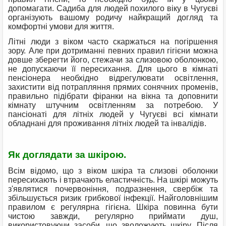
допомагати. Садиба для людей похилого віку в Чугуєві
організують вашому родичу найкращий догляд та
комфортні умови для життя.
Літні люди з віком часто скаржаться на погіршення
зору. Але при дотриманні певних правил гігієни можна
довше зберегти його, стежачи за слизовою оболонкою,
не допускаючи її пересихання. Для цього в кімнаті
пенсіонера необхідно відрегулювати освітлення,
захистити від потрапляння прямих сонячних променів,
правильно підібрати фіранки на вікна та доповнити
кімнату штучним освітленням за потребою. У
пансіонаті для літніх людей у ​​Чугуєві всі кімнати
обладнані для проживання літніх людей та інвалідів.
Як доглядати за шкірою.
Всім відомо, що з віком шкіра та слизові оболонки
пересихають і втрачають еластичність. На шкірі можуть
з'являтися почервоніння, подразнення, свербіж та
збільшується ризик грибкової інфекції. Найголовнішим
правилом є регулярна гігієна. Шкіра повинна бути
чистою завжди, регулярно приймати душ,
використовуючи засоби, що зволожують шкіру. Після