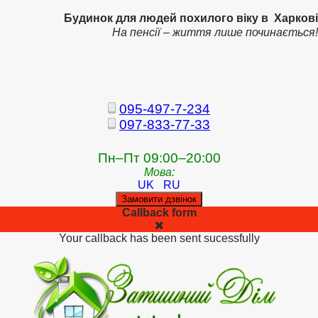
Будинок для людей похилого віку в Харкові
На пенсії – життя лише починається!
095-497-7-234
097-833-77-33
Пн–Пт 09:00–20:00
Мова:
UK
RU
Замовити дзвінок
Callback form
Your callback has been sent sucessfully