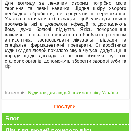
Для догляду за лежачим хворим потрібно мати
терпіння та певні навички. Щодня шкіру хворого
необхідно обробляти, не допускати її пересихання.
Уважно протирати всі складки, щоб уникнути появи
пролежнів, які є джерелом інфекцій та доставляють
йому дуже болючі відчуття. Якісь почервоніння
важливо своєчасно виявити та обробляти розчином
антисептика, застосовувати лікувальні відвари та
спеціальні фармацевтичні препарати. Співробітники
будинку для людей похилого віку в Чугуєві дадуть цінні
поради щодо догляду за шкірою обличчя, рук, ніг,
статевих органів, допоможуть зберегти здорові зуби та
зір.
Категорія:
Будинок для людей похилого віку Україна
Послуги
Блог
Дім для людей похилого віку