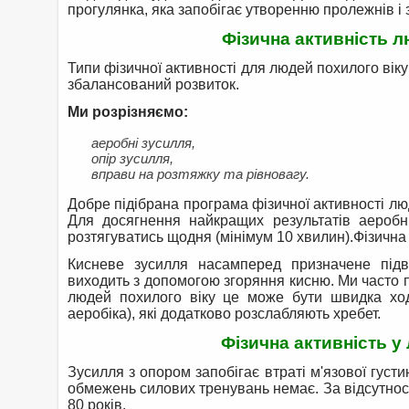
прогулянка, яка запобігає утворенню пролежнів і
Фізична активність л
Типи фізичної активності для людей похилого віку
збалансований розвиток.
Ми розрізняємо:
аеробні зусилля,
опір зусилля,
вправи на розтяжку та рівновагу.
Добре підібрана програма фізичної активності лю
Для досягнення найкращих результатів аеробні
розтягуватись щодня (мінімум 10 хвилин).Фізична 
Кисневе зусилля насамперед призначене підви
виходить з допомогою згоряння кисню. Ми часто 
людей похилого віку це може бути швидка ход
аеробіка), які додатково розслабляють хребет.
Фізична активність у
Зусилля з опором запобігає втраті м'язової густи
обмежень силових тренувань немає. За відсутнос
80 років.