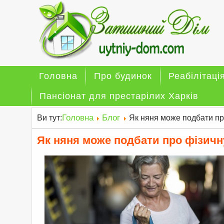
Головна
Про будинок
Реабілітаці
Пансіонат для престарілих Харків
Головна
Блог
Ви тут:
Як няня може подбати пр
Як няня може подбати про фізичн