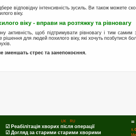
дбере відповідну інтенсивність зусиль. Ви також можете ск
лого віку.
илого віку - вправи на розтяжку та рівновагу
ну активність, щоб підтримувати рівновагу і тим самим 
е рішення для людей похилого віку, які хочуть позбутися бол
ухів.
ьше зменшать стрес та занепокоєння.
=
UK
RU
☑ Реабілітація хворих після операції
т.
☑ Догляд за старими старими хворими
Ми