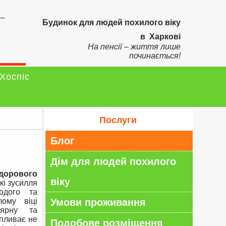
–
Будинок для людей похилого віку
в Харкові
На пенсії – життя лише
починається!
Хоспіс
Послуги
Блог
Дім для людей похилого
здорового
віку
кі зусилля
одого та
ому віці
Умови проживання
лярну та
впливає не
Подобове розміщення