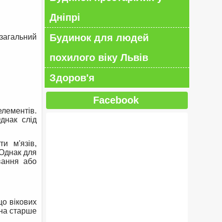
Дніпрі
Будинок для людей
 загальний
похилого віку Львів
Здоров'я
Facebook
елементів.
днак слід
и м'язів,
 Однак для
вання або
що вікових
ина старше