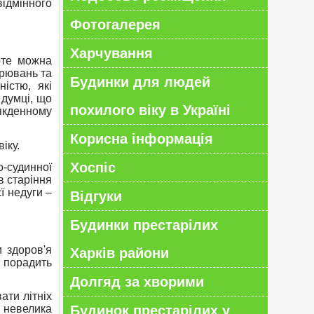
дмінного
Фотогалерея
Харчування
роте можна
орювань та
Будинки для людей
істю, які
 думці, що
похилого віку в Україні
якденному
Корисна інформація
іку.
Хоспіс
о-судинної
в старіння
ї недуги –
Відгуки
Будинки престарілих
и здоров'я
Харків райони
м порадить
Долгяд за хворими
ати літніх
 невелика
Будинок престарілих у