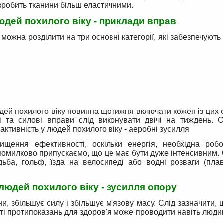
 зробить тканини більш еластичними.
юдей похилого віку - приклади вправ
 можна розділити на три основні категорії, які забезпечують
дей похилого віку повинна щотижня включати кожен із цих 
 та силові вправи слід виконувати двічі на тиждень. О
активність у людей похилого віку - аеробні зусилля
щення ефективності, оскільки енергія, необхідна робот
помилково припускаємо, що це має бути дуже інтенсивним.
ьба, гольф, їзда на велосипеді або водні розваги (пла
 людей похилого віку - зусилля опору
ни, збільшує силу і збільшує м'язову масу. Слід зазначити, 
ті протипоказань для здоров'я може проводити навіть люд