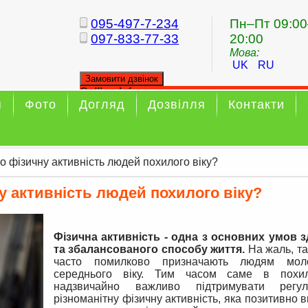
095-497-7-234
Пн–Пт 09:00
097-833-77-33
20:00
Мова:
UK
RU
Замовити дзвінок
Callback form
я
Фото
Догляд
Дозвілля
Контакти
Your callback has been sent sucessfully
о фізичну активність людей похилого віку?
у активність людей похилого віку?
Фізична активність - одна з основних умов 
та збалансованого способу життя.
На жаль, та
часто помилково призначають людям мол
середнього віку. Тим часом саме в похил
надзвичайно важливо підтримувати регу
різноманітну фізичну активність, яка позитивно 