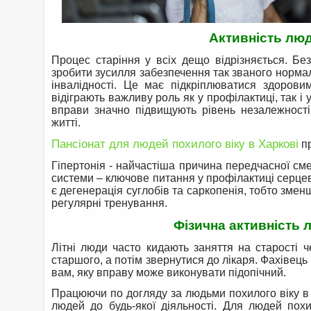
Активність люд
Процес старіння у всіх дещо відрізняється. Бе
зробити зусилля забезпечення так званого нормаль
інвалідності. Це має підкріплюватися здорови
відіграють важливу роль як у профілактиці, так і 
вправи значно підвищують рівень незалежнос
житті.
Пансіонат для людей похилого віку в Харкові
пр
Гіпертонія - найчастіша причина передчасної см
системи – ключове питання у профілактиці серцев
є дегенерація суглобів та саркопенія, тобто змен
регулярні тренування.
Фізична активність л
Літні люди часто кидають заняття на старості 
старшого, а потім звернутися до лікаря. Фахівець
вам, яку вправу може виконувати підопічний.
Працюючи по догляду за людьми похилого віку в 
людей до будь-якої діяльності. Для людей пох