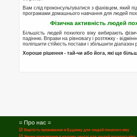
Вам слід проконсультуватися з фахівцем, який пі
програмами домашнього навчання для людей похи
Фізична активність людей пох
Більшість людей похилого віку вибирають фізич
падінню. Вправи на рівновагу і розтяжку - відмінн
поліпшити стійкість постави і збільшити діапазон р
Хороше рішення - тай-чи або йога, які ще біл
= Про нас =
☑
Вартість проживання в Будинку для людей похилого віку
☑
Умови проживання в нашому центрі для людей похилого віку