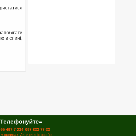
ористатися
запобігати
ю в спині,
 Телефонуйте=
 095-497-7-234
,
097-833-77-33
 у новинах. Дивитися інтерв'ю