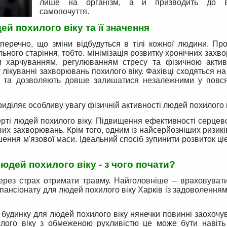
лише на організм, а й призводить до ві
самопочуття.
ей похилого віку та її значення
зперечно, що зміни відбудуться в тілі кожної людини. П
ного старіння, тобто. мінімізація розвитку хронічних захв
м харчуванням, регулюванням стресу та фізичною активн
у лікуванні захворювань похилого віку. Фахівці сходяться на
ті та дозволяють довше залишатися незалежними у повс
иділяє особливу увагу фізичній активності людей похилого в
ерті людей похилого віку. Підвищення ефективності серцев
их захворювань. Крім того, одним із найсерйозніших ризикі
шення м'язової маси. Ідеальний спосіб зупинити розвиток ціє
юдей похилого віку - з чого почати?
через страх отримати травму. Найголовніше – враховуват
 пансіонату для людей похилого віку Харків із задоволення
будинку для людей похилого віку нянечки повинні заохочув
илого віку з обмеженою рухливістю це може бути навіть