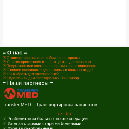
= О нас =
☑ Стоимость проживания в Доме престарелых
☑ Условия проживания в нашем центре для пожилых
☑ Посуточное или постоянное проживание в пансионате
☑ О нашем пансионате для пожилых и больных людей
☑ Как выбрать дом престарелых?
☑ Сиделка или дом престарелых? Ваш выбор
= Наши партнеры =
Transfer-MED - Транспортировка пациентов.
UK
RU
☑ Реабилитация больных после операции
☑ Уход за старыми старыми больными
☑ Уход за онкобольными