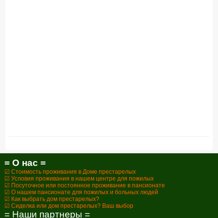
= О нас =
☑ Стоимость проживания в Доме престарелых
☑ Условия проживания в нашем центре для пожилых
☑ Посуточное или постоянное проживание в пансионате
☑ О нашем пансионате для пожилых и больных людей
☑ Как выбрать дом престарелых?
☑ Сиделка или дом престарелых? Ваш выбор
= Наши партнеры =