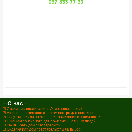
097-833-77-33
= О нас =
☑ Стоимость проживания в Доме престарелых
☑ Условия проживания в нашем центре для пожилых
☑ Посуточное или постоянное проживание в пансионате
☑ О нашем пансионате для пожилых и больных людей
☑ Как выбрать дом престарелых?
☑ Сиделка или дом престарелых? Ваш выбор