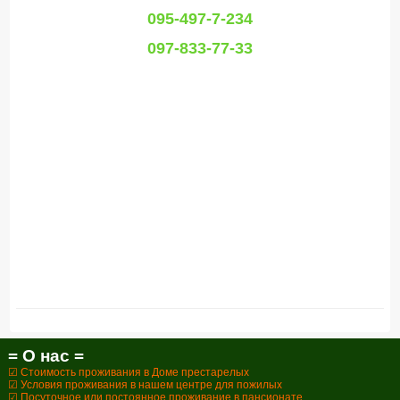
095-497-7-234
097-833-77-33
= О нас =
☑ Стоимость проживания в Доме престарелых
☑ Условия проживания в нашем центре для пожилых
☑ Посуточное или постоянное проживание в пансионате