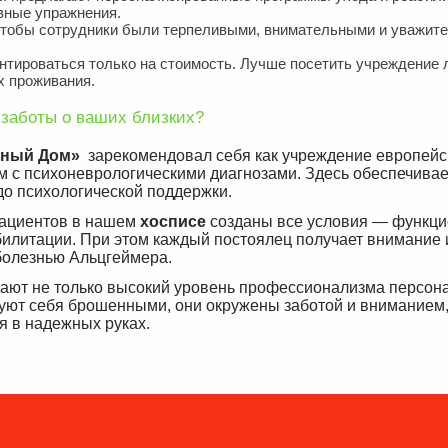
вные упражнения.
тобы сотрудники были терпеливыми, внимательными и уважит
нтироваться только на стоимость. Лучше посетить учреждение 
х проживания.
заботы о ваших близких?
тный Дом»
зарекомендовал себя как учреждение европейс
ам с психоневрологическими диагнозами. Здесь обеспечивае
до психологической поддержки.
пациентов в нашем
хосписе
созданы все условия — функц
илитации. При этом каждый постоялец получает внимание и
болезнью Альцгеймера.
чают не только высокий уровень профессионализма персона
уют себя брошенными, они окружены заботой и вниманием,
я в надежных руках.