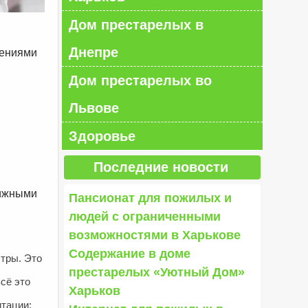
Дом престарелых в
Днепре
шениями
Дом престарелых во
Львове
Здоровье
Последние новости
вижными
Пансионат для пожилых и
людей с ограниченными
возможностями в Харькове
Содержание в доме
стры. Это
престарелых «Уютный Дом»
сё это
Харьков
тации: