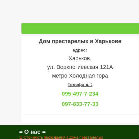
Дом престарелых в Харькове
адрес:
Харьков,
ул. Верхнегиевская 121А
метро Холодная гора
Телефоны:
095-497-7-234
097-833-77-33
= О нас =
☑ Стоимость проживания в Доме престарелых