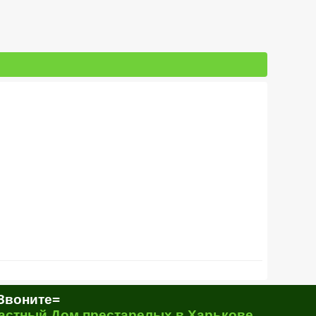
Звоните=
астный Дом престарелых в Харькове