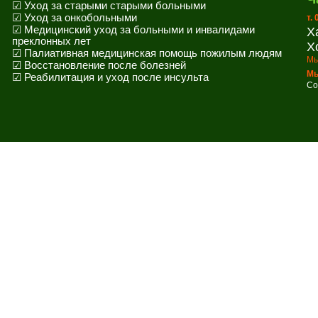
☑ Уход за старыми старыми больными
☑ Уход за онкобольными
т.
☑ Медицинский уход за больными и инвалидами
Х
преклонных лет
Х
☑ Палиативная медицинская помощь пожилым людям
Мы
☑ Восстановление после болезней
Мы
☑ Реабилитация и уход после инсульта
Co
!
!