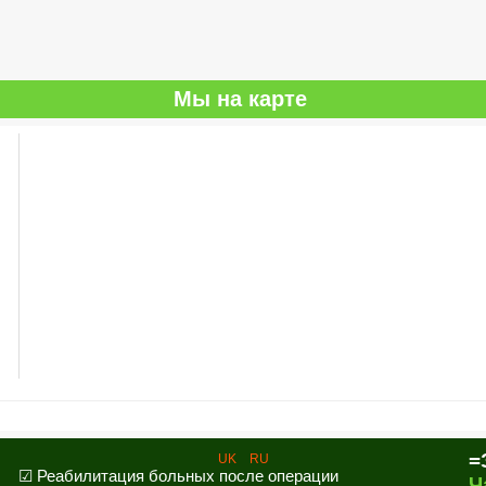
Мы на карте
=
UK
RU
☑ Реабилитация больных после операции
Ч