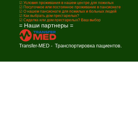
☑ Условия проживания в нашем центре для пожилых
☑ Посуточное или постоянное проживание в пансионате
☑ О нашем пансионате для пожилых и больных людей
☑ Как выбрать дом престарелых?
☑ Сиделка или дом престарелых? Ваш выбор
= Наши партнеры =
Transfer-MED - Транспортировка пациентов.
Заказ обратного звонка
Оставьте свой телефон и мы перезвоним в удобное для вас время
Время звонка
Отправить
Заказ обратного звонка
Оставьте свой телефон и мы перезвоним в удобное для вас время