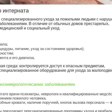
о интерната
е специализированного ухода за пожилыми людьми с нару
аболеваниями. В отличие от обычных домов престарелых,
 медицинский и социальный уход.
нала;
цедуры, питание, уход за состоянием здоровья);
жностям;
нта и его диагноза.
ная среда: контролируется доступ к опасным предметам,
 специализированное оборудование для ухода за малопод
сихоневрологическими заболеваниями
штате врачи-психиатры, неврологи и квалифицированные медсё
оянием пожилого человека.
бные кровати, наличие поручней, кнопок вызова персонала — в
 предлагают персонализированные программы ухода и реабили