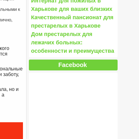
Интернат для пожилых в
Харькове для ваших близких
ельными к
Качественный пансионат для
лично,
престарелых в Харькове
Дом престарелых для
лежачих больных:
кого
особенности и преимущества
тся
Facebook
иональные
 заботу,
ла, но и
 а