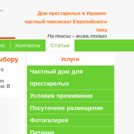
–
Дом престарелых в Украине-
частный пансионат Европейского
типа
На пенсии – жизнь только
начинается!
ис
Контакты
Статьи
выбору
Услуги
го
Частный дом для
то
престарелых
но. В
Условия проживания
Посуточное размещение
Фотогалерея
Питание