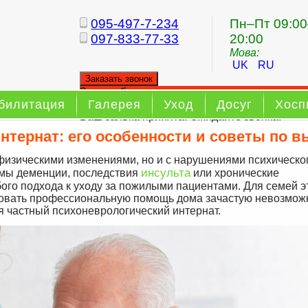
095-497-7-234
Пн–Пт 09:00
097-833-77-33
20:00
Мова:
UK
RU
Заказать звонок
Заказ обратного звонка
билитация
Галерея
Уход
Досуг
Хосп
Ваш заявка принята. Ожидайте звонка.
нтернат: его особенности и советы по 
физическими изменениями, но и с нарушениями психическо
инсульта
рмы деменции, последствия
или хронические
ого подхода к уходу за пожилыми пациентами. Для семей э
зовать профессиональную помощь дома зачастую невозмож
 частный психоневрологический интернат.