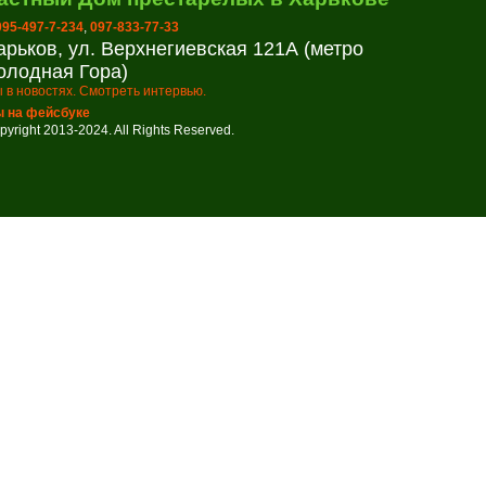
 095-497-7-234
,
097-833-77-33
арьков, ул. Верхнегиевская 121А (метро
олодная Гора)
 в новостях. Смотреть интервью.
 на фейсбуке
pyright 2013-2024. All Rights Reserved.