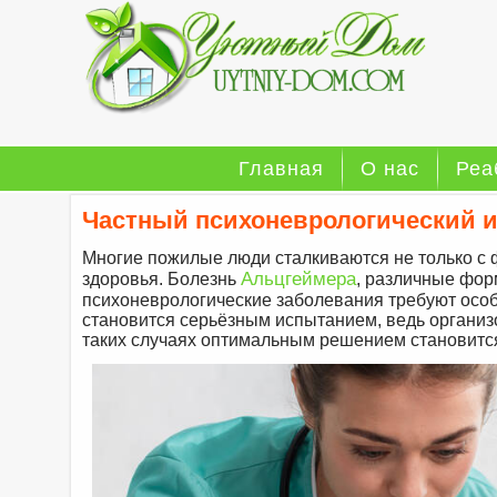
Главная
О нас
Реа
Частный психоневрологический и
Многие пожилые люди сталкиваются не только с 
Альцгеймера
здоровья. Болезнь
, различные фо
психоневрологические заболевания требуют особ
становится серьёзным испытанием, ведь органи
таких случаях оптимальным решением становится