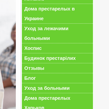
Дома престарелых в
Украине
Уход за лежачими
больными
Хоспис
Будинок престарілих
Отзывы
Блог
Уход за больными
Дома престарелых
Харьков