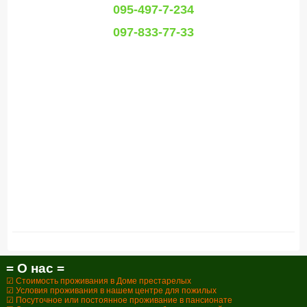
095-497-7-234
097-833-77-33
= О нас =
☑ Стоимость проживания в Доме престарелых
☑ Условия проживания в нашем центре для пожилых
☑ Посуточное или постоянное проживание в пансионате