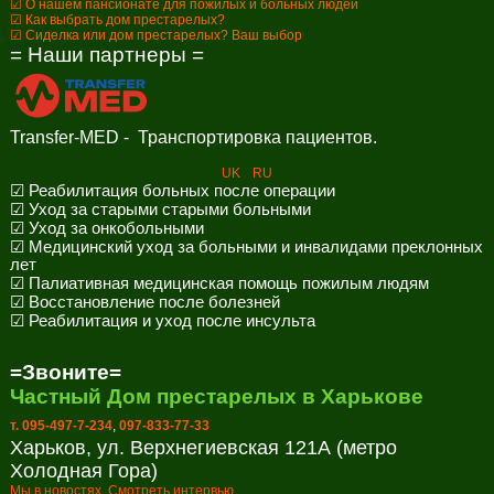
☑ О нашем пансионате для пожилых и больных людей
☑ Как выбрать дом престарелых?
☑ Сиделка или дом престарелых? Ваш выбор
= Наши партнеры =
Transfer-MED - Транспортировка пациентов.
UK
RU
☑ Реабилитация больных после операции
☑ Уход за старыми старыми больными
☑ Уход за онкобольными
☑ Медицинский уход за больными и инвалидами преклонных
лет
☑ Палиативная медицинская помощь пожилым людям
☑ Восстановление после болезней
☑ Реабилитация и уход после инсульта
=Звоните=
Частный Дом престарелых в Харькове
т. 095-497-7-234
,
097-833-77-33
Харьков, ул. Верхнегиевская 121А (метро
Холодная Гора)
Мы в новостях. Смотреть интервью.