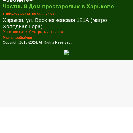
Частный Дом престарелых в Харькове
т. 095-497-7-234
,
097-833-77-33
Харьков, ул. Верхнегиевская 121А (метро
Холодная Гора)
Мы в новостях. Смотреть интервью.
Мы на фейсбуке
Copyright 2013-2024. All Rights Reserved.
Заказ обратного звонка
Оставьте свой телефон и мы перезвоним в удобное для вас
время!