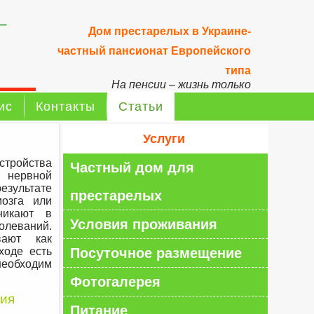
–
Дом престарелых в Украине-
частный пансионат Европейского
типа
На пенсии – жизнь только
начинается!
ис
Контакты
Статьи
Услуги
тройства
Частный дом для
о нервной
зультате
престарелых
мозга или
никают в
Условия проживания
еваний.
вают как
ходе есть
Посуточное размещение
необходим
Фотогалерея
ния
Питание