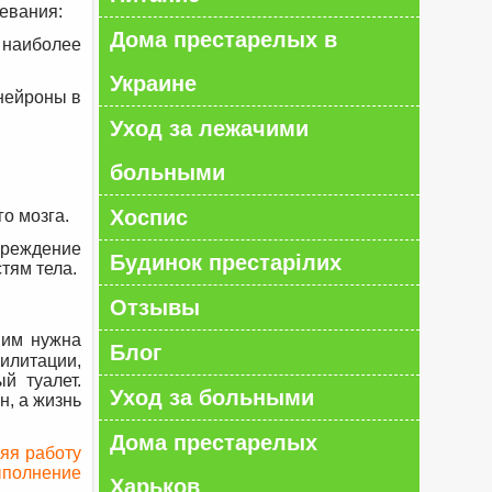
евания:
Дома престарелых в
е наиболее
Украине
 нейроны в
Уход за лежачими
больными
Хоспис
о мозга.
вреждение
Будинок престарілих
тям тела.
Отзывы
 им нужна
Блог
билитации,
й туалет.
Уход за больными
н, а жизнь
Дома престарелых
няя работу
ыполнение
Харьков