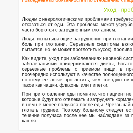
повседневных обязанностей по отношению к паци
Уход - про
Людям с неврологическими проблемами требуется
отказаться от еды. Эта проблема может усугубл
часто борются с затрудненным глотанием.
Люди, испытывающие затруднения при глотании, 
боль при глотании. Серьезные симптомы вклю
пытается, но не может проглотить кусок), пролив
Как видите, уход при заболеваниях нервной сис
заболеваниями придерживаются диеты, богато
серьезные проблемы с приемом пищи, в при
поочередно используют в качестве полноценного
поэтому ее легче проглотить, чем твердую пи
такое как чашки, флаконы или пипетки.
При приготовлении еды помните, что пациент не
которые будут его отвлекать и затруднять кормле
в нем не менее получаса после еды. Чрезвычайн
глотать труднее. Поэтому больному следует ес
течение получаса после нее мы наблюдаем за 
кашля.