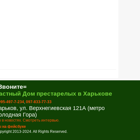
Звоните=
астный Дом престарелых в Харькове
 095-497-7-234
,
097-833-77-33
арьков, ул. Верхнегиевская 121А (метро
олодная Гора)
 в новостях. Смотреть интервью.
 на фейсбуке
pyright 2013-2024. All Rights Reserved.