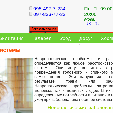
095-497-7-234
Пн–Пт 09:00
097-833-77-33
20:00
Мова:
UK
RU
Заказать звонок
Заказ обратного звонка
билитация
Галерея
Уход
Досуг
Хосп
Ваш заявка принята. Ожидайте звонка.
системы
Неврологические проблемы и расс
определяются как любое расстройств
системы. Они могут возникать в ре
повреждения головного и спинного 
самих нервов. Эти нарушения воз
результате травм или забол
Неврологические проблемы затраги
молодых, так и пожилых людей. В их 
определенные потребности в питании и 
уход при заболеваниях нервной системы
Неврологические заболева