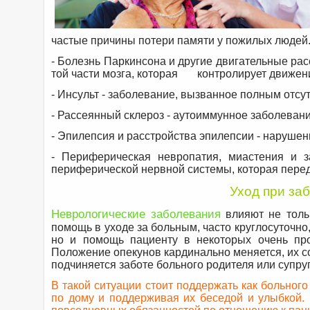
частые причины потери памяти у пожилых людей
- Болезнь Паркинсона и другие двигательные ра
той части мозга, которая контролирует движен
- Инсульт - заболевание, вызванное полным отсу
- Рассеянный склероз - аутоиммунное заболеван
- Эпилепсия и расстройства эпилепсии - нарушен
- Периферическая невропатия, миастения и 
периферической нервной системы, которая переда
Уход при за
Неврологические заболевания
влияют не тольк
помощь в уходе за больным, часто круглосуточно
но и помощь пациенту в некоторых очень про
Положение опекунов кардинально меняется, их со
подчиняется заботе больного родителя или супруга
В такой ситуации стоит поддержать как больного
по дому и поддерживая их беседой и улыбкой.