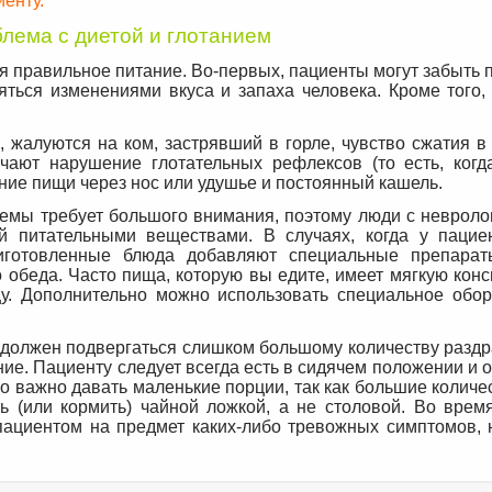
енту.
блема с диетой и глотанием
 правильное питание. Во-первых, пациенты могут забыть 
яться изменениями вкуса и запаха человека. Кроме того,
жалуются на ком, застрявший в горле, чувство сжатия в 
чают нарушение глотательных рефлексов (то есть, когд
ание пищи через нос или удушье и постоянный кашель.
темы требует большого внимания, поэтому люди с невроло
й питательными веществами. В случаях, когда у пацие
готовленные блюда добавляют специальные препарат
 обеда. Часто пища, которую вы едите, имеет мягкую кон
щу. Дополнительно можно использовать специальное обор
 должен подвергаться слишком большому количеству раздр
ние. Пациенту следует всегда есть в сидячем положении и 
о важно давать маленькие порции, так как большие колич
ть (или кормить) чайной ложкой, а не столовой. Во врем
пациентом на предмет каких-либо тревожных симптомов, 