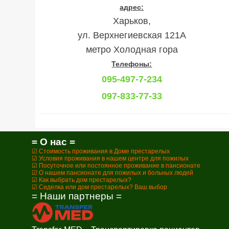
адрес:
Харьков,
ул. Верхнегиевская 121А
метро Холодная гора
Телефоны:
095-497-7-234
097-833-77-33
= О нас =
☑ Стоимость проживания в Доме престарелых
☑ Условия проживания в нашем центре для пожилых
☑ Посуточное или постоянное проживание в пансионате
☑ О нашем пансионате для пожилых и больных людей
☑ Как выбрать дом престарелых?
☑ Сиделка или дом престарелых? Ваш выбор
= Наши партнеры =