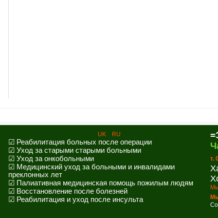
=
UK
RU
☑ Реабилитация больных после операции
Ч
☑ Уход за старыми старыми больными
☑ Уход за онкобольными
т.
☑ Медицинский уход за больными и инвалидами
Х
преклонных лет
Х
☑ Палиативная медицинская помощь пожилым людям
Мы
☑ Восстановление после болезней
Мы
☑ Реабилитация и уход после инсульта
Co