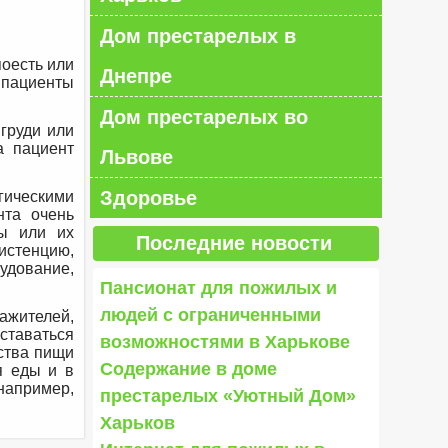
Дом престарелых в
поесть или
Днепре
 пациенты
Дом престарелых во
груди или
а пациент
Львове
Здоровье
гическими
нта очень
ы или их
Последние новости
систенцию,
удование,
Пансионат для пожилых и
людей с ограниченными
ажителей,
оставаться
возможностями в Харькове
ества пищи
Содержание в доме
я еды и в
например,
престарелых «Уютный Дом»
Харьков