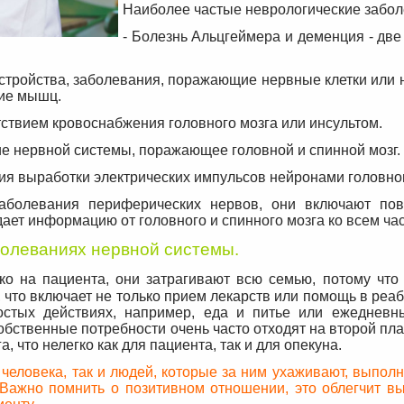
Наиболее частые неврологические забол
- Болезнь Альцгеймера и деменция - дв
.
сстройства, заболевания, поражающие нервные клетки или
ие мышц.
тствием кровоснабжения головного мозга или инсультом.
ие нервной системы, поражающее головной и спинной мозг.
ия выработки электрических импульсов нейронами головног
заболевания периферических нервов, они включают по
ет информацию от головного и спинного мозга ко всем час
болеваниях нервной системы.
о на пациента, они затрагивают всю семью, потому что
, что включает не только прием лекарств или помощь в реа
стых действиях, например, еда и питье или ежедневны
бственные потребности очень часто отходят на второй пла
, что нелегко как для пациента, так и для опекуна.
 человека, так и людей, которые за ним ухаживают, выпол
 Важно помнить о позитивном отношении, это облегчит в