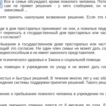
Все в семье обсуждают, кроме пожилого человека. Пото
сам не примет решения - у него слабоумие, он н
зависимый ...
хотят принять наилучшее возможное решение. Если это 
езде в дом престарелых принимают не они, а пожилые люд
ют переехать в государственный дом престарелых или ча
ез согласия?
ебывание в государственном доме престарелых или час
ющий это согласие. Ни один член семьи не может дать со
 недееспособным и не имеет законного представителя.
е психического здоровья и Закона о социальной помощи.
ть помещен в учреждение по уходу и не может дать со
остых и быстрых решений. В течение многих лет у нас об
ведение системы поддержки принятия решений. Такого реш
шение о пребывании пожилого человека в учреждении по у
ния законного опекуна длится от 6 месяцев до года. Д