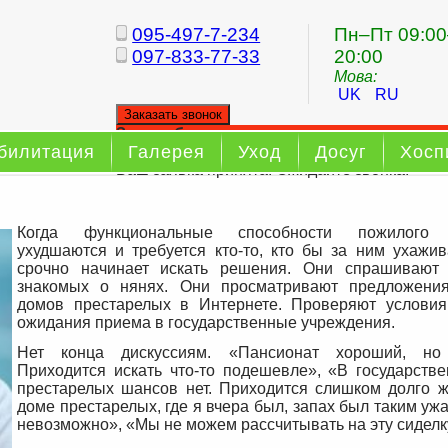
095-497-7-234
Пн–Пт 09:00
097-833-77-33
20:00
Мова:
UK
RU
Заказать звонок
Заказ обратного звонка
билитация
Галерея
Уход
Досуг
Хосп
Ваш заявка принята. Ожидайте звонка.
Когда функциональные способности пожилого 
ухудшаются и требуется кто-то, кто бы за ним ухажив
срочно начинает искать решения. Они спрашивают
знакомых о нянях. Они просматривают предложени
домов престарелых в Интернете. Проверяют услови
ожидания приема в государственные учреждения.
Нет конца дискуссиям. «Пансионат хороший, но 
Приходится искать что-то подешевле», «В государств
престарелых шансов нет. Приходится слишком долго ж
доме престарелых, где я вчера был, запах был таким уж
невозможно», «Мы не можем рассчитывать на эту сиделк