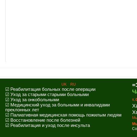
=
UK
RU
☑ Реабилитация больных после операции
Ч
☑ Уход за старыми старыми больными
☑ Уход за онкобольными
т.
☑ Медицинский уход за больными и инвалидами
Х
преклонных лет
Х
☑ Палиативная медицинская помощь пожилым людям
Мы
☑ Восстановление после болезней
Мы
☑ Реабилитация и уход после инсульта
Co