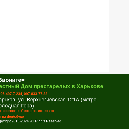
Звоните=
астный Дом престарелых в Харькове
 095-497-7-234
,
097-833-77-33
арьков, ул. Верхнегиевская 121А (метро
олодная Гора)
 в новостях. Смотреть интервью.
 на фейсбуке
pyright 2013-2024. All Rights Reserved.