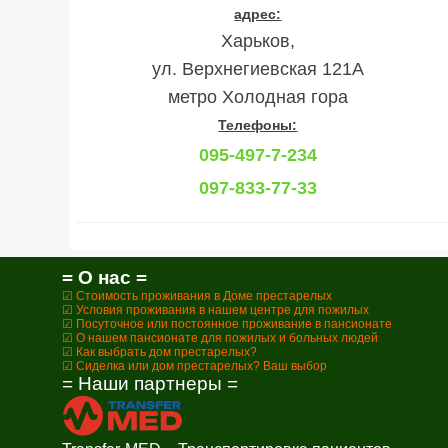
адрес:
Харьков,
ул. Верхнегиевская 121А
метро Холодная гора
Телефоны:
095-497-7-234
097-833-77-33
= О нас =
☑ Стоимость проживания в Доме престарелых
☑ Условия проживания в нашем центре для пожилых
☑ Посуточное или постоянное проживание в пансионате
☑ О нашем пансионате для пожилых и больных людей
☑ Как выбрать дом престарелых?
☑ Сиделка или дом престарелых? Ваш выбор
= Наши партнеры =