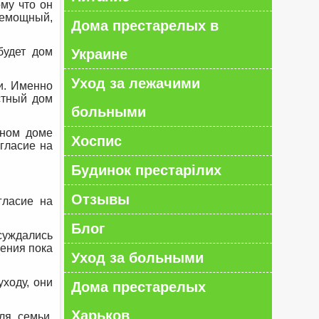
му что он
емощный,
Дома престарелых в
будет дом
Украине
Уход за лежачими
и. Именно
стный дом
больными
тном доме
Хоспис
гласие на
Будинок престарілих
Отзывы
гласие на
Блог
суждались
ения пока
Уход за больными
ходу, они
Дома престарелых
Харьков
ля семьи,