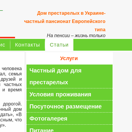
–
Дом престарелых в Украине-
частный пансионат Европейского
типа
На пенсии – жизнь только
начинается!
ис
Контакты
Статьи
Услуги
человека
Частный дом для
ал, семья
 друзей и
престарелых
я частных
я и время
Условия проживания
дорогой.
Посуточное размещение
енный дом
дать», «В
Фотогалерея
асным, что
у».
Питание