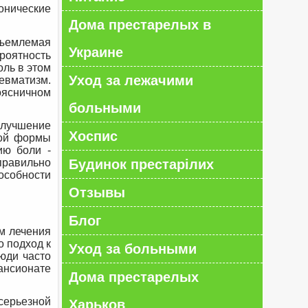
нические
Дома престарелых в
тъемлемая
Украине
роятность
оль в этом
Уход за лежачими
ревматизм.
поясничном
больными
улучшение
Хоспис
кой формы
ию боли -
правильно
Будинок престарілих
особности
Отзывы
Блог
м лечения
о подход к
Уход за больными
юди часто
ансионате
Дома престарелых
 серьезной
Харьков