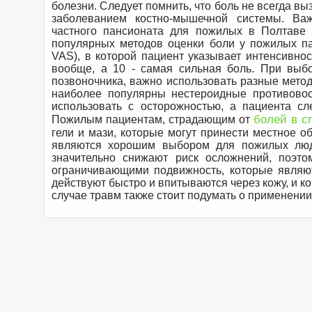
болезни. Следует помнить, что боль не всегда в
заболеванием костно-мышечной системы. Ва
частного пансионата для пожилых в Полтаве 
популярных методов оценки боли у пожилых па
VAS), в которой пациент указывает интенсивнос
вообще, а 10 - самая сильная боль. При выб
позвоночника, важно использовать разные метод
наиболее популярны нестероидные противовос
использовать с осторожностью, а пациента с
болей в с
Пожилым пациентам, страдающим от
гели и мази, которые могут принести местное о
являются хорошим выбором для пожилых люде
значительно снижают риск осложнений, поэто
ограничивающими подвижность, которые являю
действуют быстро и впитываются через кожу, и к
случае травм также стоит подумать о применени