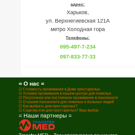
адрес:
Харьков,
ул. Верхнегиевская 121А
метро Холодная гора
Телефоны:
095-497-7-234
097-833-77-33
= О нас =
☑ Стоимость проживания в Доме престарелых
☑ Условия проживания в нашем центре для пожилых
☑ Посуточное или постоянное проживание в пансионате
☑ О нашем пансионате для пожилых и больных людей
☑ Как выбрать дом престарелых?
☑ Сиделка или дом престарелых? Ваш выбор
= Наши партнеры =