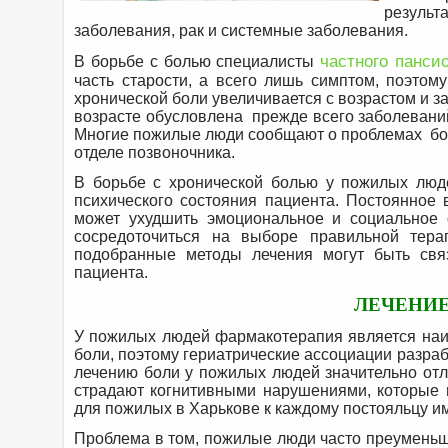
резуль
заболевания, рак и системные заболевания.
частного панси
В борьбе с болью специалисты
часть старости, а всего лишь симптом, поэтом
хронической боли увеличивается с возрастом и з
возрасте обусловлена прежде всего заболеваний
Многие пожилые люди сообщают о проблемах боли
отделе позвоночника.
В борьбе с хронической болью у пожилых люд
психического состояния пациента. Постоянное
может ухудшить эмоциональное и социальное 
сосредоточиться на выборе правильной тер
подобранные методы лечения могут быть св
пациента.
ЛЕЧЕНИЕ
У пожилых людей фармакотерапия является наи
боли, поэтому гериатрические ассоциации разраб
лечению боли у пожилых людей значительно отл
страдают когнитивными нарушениями, которые м
для пожилых в Харькове к каждому постояльцу и
Проблема в том, пожилые люди часто преуменьша