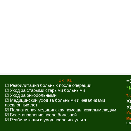
=
UK
RU
☑ Реабилитация больных после операции
Ч
☑ Уход за старыми старыми больными
☑ Уход за онкобольными
т.
☑ Медицинский уход за больными и инвалидами
Х
преклонных лет
Х
☑ Палиативная медицинская помощь пожилым людям
Мы
☑ Восстановление после болезней
Мы
☑ Реабилитация и уход после инсульта
Co