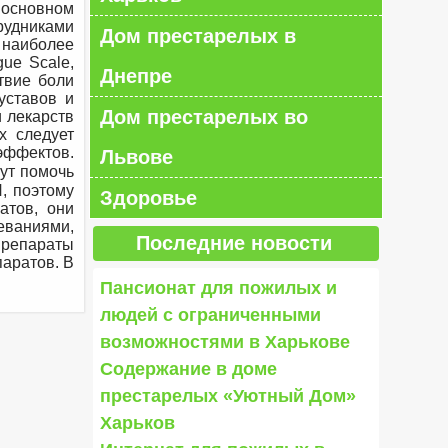
в основном
рудниками
Дом престарелых в
 наиболее
ue Scale,
Днепре
ствие боли
уставов и
Дом престарелых во
и лекарств
х следует
эффектов.
Львове
гут помочь
П, поэтому
Здоровье
атов, они
еваниями,
Последние новости
препараты
паратов. В
Пансионат для пожилых и
людей с ограниченными
возможностями в Харькове
Содержание в доме
престарелых «Уютный Дом»
Харьков