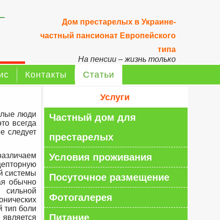
–
Дом престарелых в Украине-
частный пансионат Европейского
типа
На пенсии – жизнь только
начинается!
ис
Контакты
Статьи
Услуги
илые люди
Частный дом для
то всегда
е следует
престарелых
азличаем
Условия проживания
цепторную
ой системы
Посуточное размещение
ая обычно
 сильной
Фотогалерея
ронических
й тип боли
Питание
 является