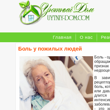
Главная
О нас
Реа
Боль у пожилых людей
Боль - 
обращаю
признак
недооце
В зави
рецепто
боль, к
или дав
длится
интенси
заболева
- это х