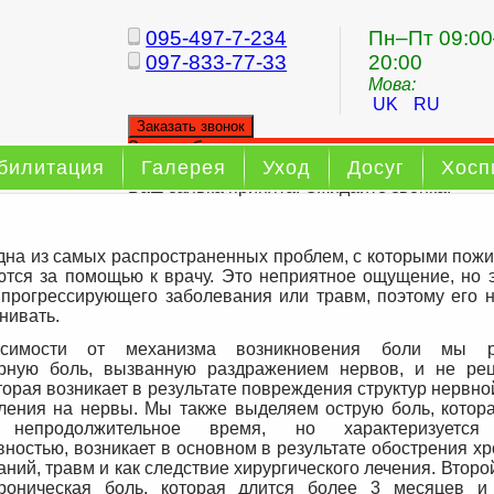
095-497-7-234
Пн–Пт 09:00
097-833-77-33
20:00
Мова:
UK
RU
Заказать звонок
Заказ обратного звонка
билитация
Галерея
Уход
Досуг
Хосп
Ваш заявка принята. Ожидайте звонка.
одна из самых распространенных проблем, с которыми пож
тся за помощью к врачу. Это неприятное ощущение, но э
 прогрессирующего заболевания или травм, поэтому его н
нивать.
симости от механизма возникновения боли мы р
рную боль, вызванную раздражением нервов, и не ре
оторая возникает в результате повреждения структур нервн
ления на нервы. Мы также выделяем острую боль, котор
 непродолжительное время, но характеризуется
вностью, возникает в основном в результате обострения х
ний, травм и как следствие хирургического лечения. Второ
роническая боль, которая длится более 3 месяцев и