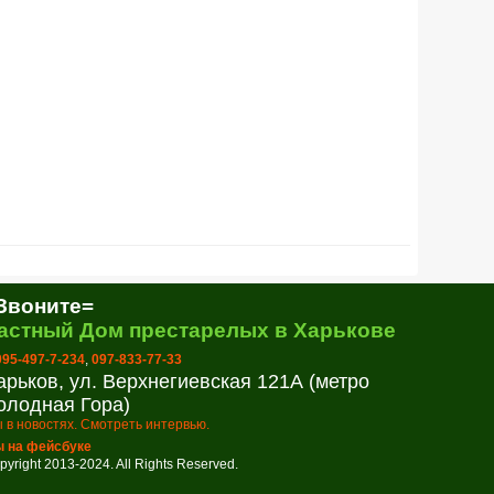
Звоните=
астный Дом престарелых в Харькове
 095-497-7-234
,
097-833-77-33
арьков, ул. Верхнегиевская 121А (метро
олодная Гора)
 в новостях. Смотреть интервью.
 на фейсбуке
pyright 2013-2024. All Rights Reserved.