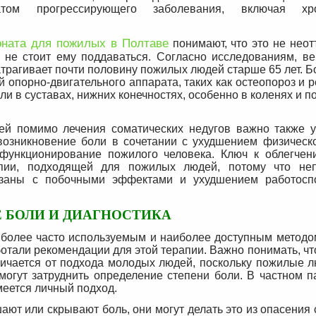
татом прогрессирующего заболевания, включая хро
оната для пожилых в Полтаве
понимают, что это не нео
у не стоит ему поддаваться. Согласно исследованиям, ве
атрагивает почти половину пожилых людей старше 65 лет. Б
 опорно-двигательного аппарата, таких как остеопороз и 
 в суставах, нижних конечностях, особенно в коленях и 
ей помимо лечения соматических недугов важно также 
 возникновение боли в сочетании с ухудшением физичес
функционирование пожилого человека. Ключ к облегчен
апии, подходящей для пожилых людей, потому что не
язаны с побочными эффектами и ухудшением работосп
 БОЛИ И ДИАГНОСТИКА
более часто используемым и наиболее доступным методо
отали рекомендации для этой терапии. Важно понимать, чт
ичается от подхода молодых людей, поскольку пожилые л
огут затруднить определение степени боли. В частном п
меется личный подход.
ют или скрывают боль, они могут делать это из опасения